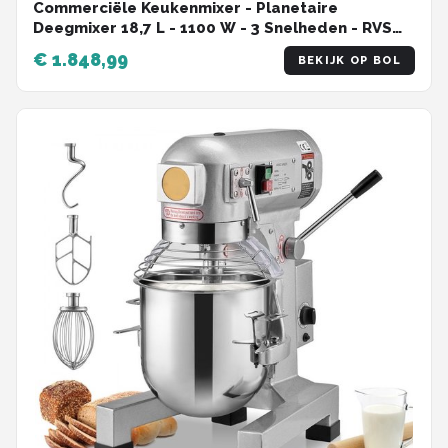
Commerciële Keukenmixer - Planetaire
Deegmixer 18,7 L - 1100 W - 3 Snelheden - RVS
Kom - 3 Mengopzetstukken - Horeca/Bakkerij
€ 1.848,99
BEKIJK OP BOL