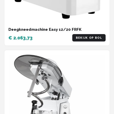
Deegkneedmachine Easy 12/20 FRFK
€ 2.063,73
BEKIJK OP BOL