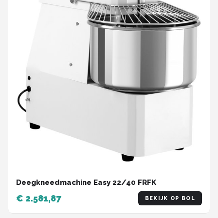
Deegkneedmachine Easy 22/40 FRFK
€ 2.581,87
BEKIJK OP BOL