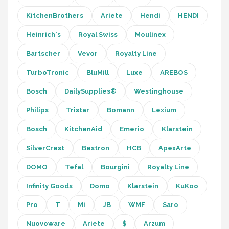
Bartscher
KitchenBrothers
Ariete
Hendi
HENDI
Nutribullet
Heinrich's
Royal Swiss
Moulinex
KitchenBrothers
Bartscher
Vevor
Royalty Line
TurboTronic
BluMill
Luxe
AREBOS
Philips
Bosch
DailySupplies®
Westinghouse
Alle merken →
Philips
Tristar
Bomann
Lexium
Bosch
KitchenAid
Emerio
Klarstein
SilverCrest
Bestron
HCB
ApexArte
DOMO
Tefal
Bourgini
Royalty Line
Infinity Goods
Domo
Klarstein
KuKoo
Pro
T
Mi
JB
WMF
Saro
Nuovoware
Ariete
$
Arzum