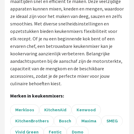
maaltijden snel en efficiënt te maken. Deze veelzijdige
apparaten kunnen mixen, kneden en mengen, waardoor
Juicers
ze ideaal zijn voor het maken van deeg, sauzen en zelfs
smoothies. Met diverse snelheidsinstellingen en
Shop
opzetstukken bieden keukenmixers flexibiliteit voor
POPULAIRE MERKEN
elk recept. Of je nu een beginnende kok bent of een
ervaren chef, een betrouwbare keukenmixer kan je
Kenwood
kookervaring aanzienlijk verbeteren. Belangrijke
aandachtspunten bij de aanschaf zijn de motorsterkte,
Moulinex
capaciteit van de mengkom en de beschikbare
accessoires, zodat je de perfecte mixer voor jouw
KitchenAid
culinaire behoeften kiest.
Magimix
Merken in keukenmixers:
Braun
Merkloos
KitchenAid
Kenwood
Bardi
KitchenBrothers
Bosch
Maxima
SMEG
Vivid Green
Fentic
Domo