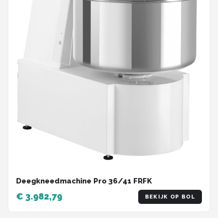
Deegkneedmachine Pro 36/41 FRFK
€ 3.982,79
BEKIJK OP BOL