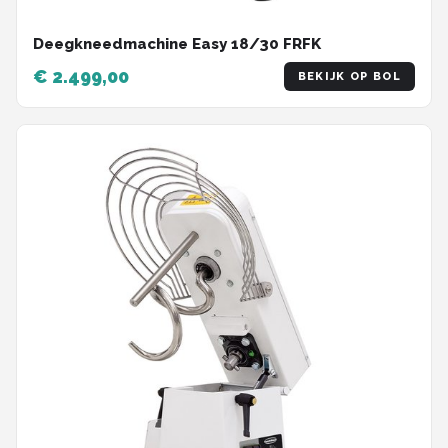
Deegkneedmachine Easy 18/30 FRFK
€ 2.499,00
BEKIJK OP BOL