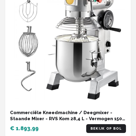
Commerciële Kneedmachine / Deegmixer -
Staande Mixer - RVS Kom 28,4 L - Vermogen 1500
W - Drie Snelheden 108/199/382 RPM - Inclusief
€ 1.893,99
BEKIJK OP BOL
Deeghaak & Klopper - Zware Uitvoering