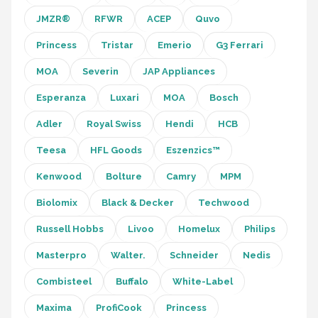
JMZR®
RFWR
ACEP
Quvo
Princess
Tristar
Emerio
G3 Ferrari
MOA
Severin
JAP Appliances
Esperanza
Luxari
MOA
Bosch
Adler
Royal Swiss
Hendi
HCB
Teesa
HFL Goods
Eszenzics™
Kenwood
Bolture
Camry
MPM
Biolomix
Black & Decker
Techwood
Russell Hobbs
Livoo
Homelux
Philips
Masterpro
Walter.
Schneider
Nedis
Combisteel
Buffalo
White-Label
Maxima
ProfiCook
Princess