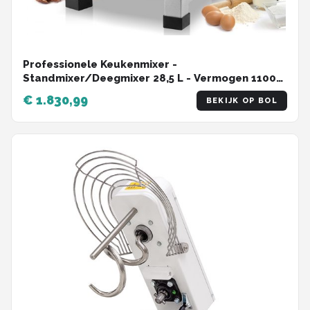
Professionele Keukenmixer -
Standmixer/Deegmixer 28,5 L - Vermogen 1100
W - 3 Snelheden - RVS Mengkom - 3
€ 1.830,99
BEKIJK OP BOL
Opzetstukken