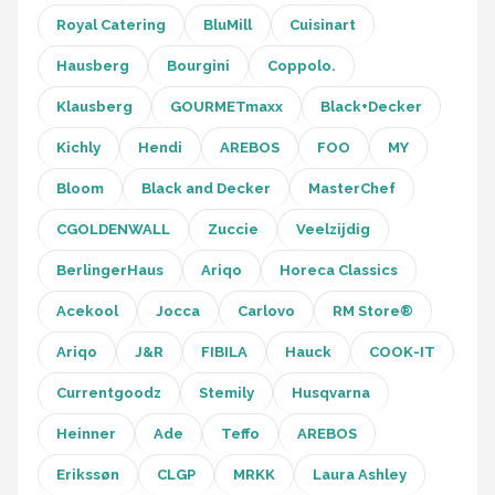
Royal Catering
BluMill
Cuisinart
Hausberg
Bourgini
Coppolo.
Klausberg
GOURMETmaxx
Black+Decker
Kichly
Hendi
AREBOS
FOO
MY
Bloom
Black and Decker
MasterChef
CGOLDENWALL
Zuccie
Veelzijdig
BerlingerHaus
Ariqo
Horeca Classics
Acekool
Jocca
Carlovo
RM Store®
Ariqo
J&R
FIBILA
Hauck
COOK-IT
Currentgoodz
Stemily
Husqvarna
Heinner
Ade
Teffo
AREBOS
Erikssøn
CLGP
MRKK
Laura Ashley