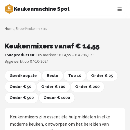
Keukenmachine Spot
Zoeken
Home
/
Shop
/
Keukenmixers
NAVIGATIE
Shop
Keukenmixers vanaf € 14,55
1502 producten
· 165 merken · € 14,55 – € 4.796,17 ·
Merken
Bijgewerkt op 07-10-2024
Blog
Goedkoopste
Beste
Top 10
Onder € 25
MasterChef
Onder € 50
Onder € 100
Onder € 200
Onder € 500
Restaurants
Onder € 1000
Keukenmachines
Keukenmixers zijn essentiële hulpmiddelen in elke
moderne keuken, ontworpen om het bereiden van
Staafmixers