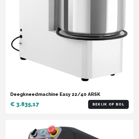
Deegkneedmachine Easy 22/40 ARSK
€ 3.835,17
BEKIJK OP BOL