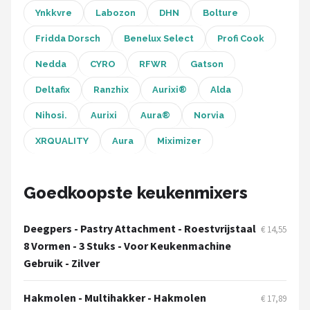
Ynkkvre
Labozon
DHN
Bolture
Fridda Dorsch
Benelux Select
Profi Cook
Nedda
CYRO
RFWR
Gatson
Deltafix
Ranzhix
Aurixi®
Alda
Nihosi.
Aurixi
Aura®
Norvia
XRQUALITY
Aura
Miximizer
Goedkoopste keukenmixers
Deegpers - Pastry Attachment - Roestvrijstaal
€ 14,55
8 Vormen - 3 Stuks - Voor Keukenmachine
Gebruik - Zilver
Hakmolen - Multihakker - Hakmolen
€ 17,89