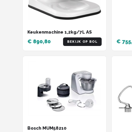
Keukenmachine 1,2kg/7L AS
€ 890,80
€ 755
BEKIJK OP BOL
Bosch MUM58210