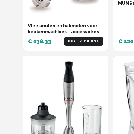
MUMS2E
4 Spee
Vleesmolen en hakmolen voor
keukenmachines - accessoires
voor fijn en grof hakken
€ 138,33
€ 120
BEKIJK OP BOL