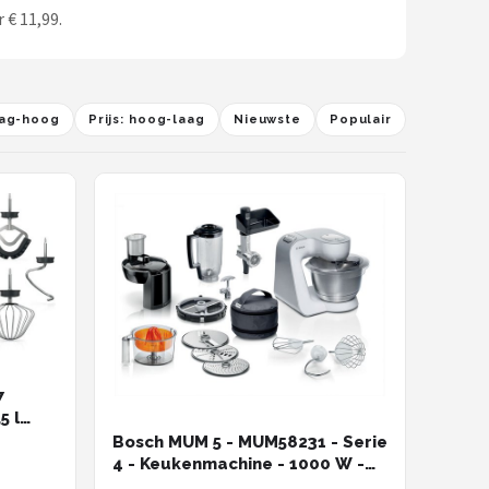
 € 11,99.
laag-hoog
Prijs: hoog-laag
Nieuwste
Populair
7
5 l
Bosch MUM 5 - MUM58231 - Serie
4 - Keukenmachine - 1000 W -
Wit - Zilver