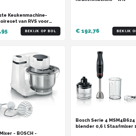
ste Keukenmachine-
oireset van RVS voor
en Kneed
,95
€ 192,76
BEKIJK OP BOL
BEKIJK O
Bosch Serie 4 MSM4B624
blender 0,6 l Staafmixer
Antraciet, Zwart
Mixer - BOSCH -