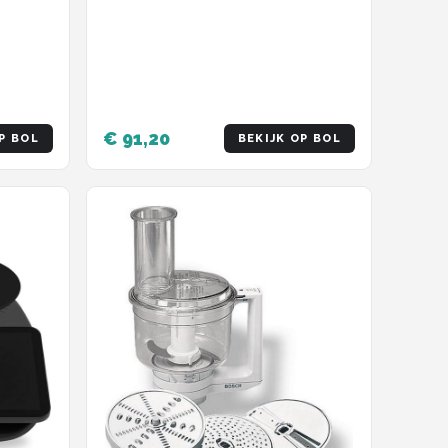
€ 91,20
P BOL
BEKIJK OP BOL