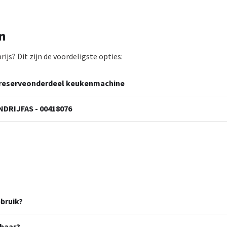
n
js? Dit zijn de voordeligste opties:
m reserveonderdeel keukenmachine
DRIJFAS - 00418076
bruik?
lbaar?