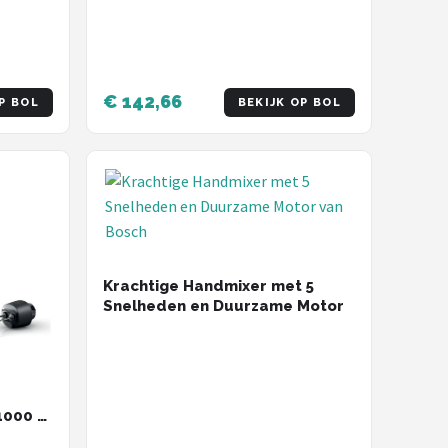
€ 142,66
P BOL
BEKIJK OP BOL
Krachtige Handmixer met 5
Snelheden en Duurzame Motor
 1000 W