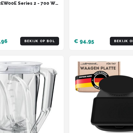
W00E Series 2 - 700 W -
ds - White
,96
€ 94,95
BEKIJK OP BOL
BEKIJK O