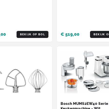
,00
€ 519,00
BEKIJK OP BOL
BEKIJK O
Bosch MUMS2EW40 Serie 
Keukenmachine - Wit