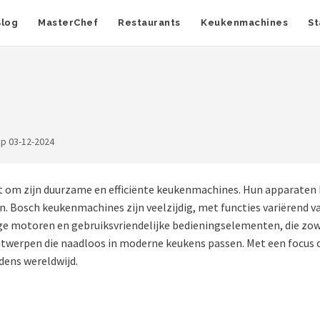
Blog
MasterChef
Restaurants
Keukenmachines
St
op 03-12-2024
om zijn duurzame en efficiënte keukenmachines. Hun apparaten bl
 Bosch keukenmachines zijn veelzijdig, met functies variërend 
e motoren en gebruiksvriendelijke bedieningselementen, die zowel
ntwerpen die naadloos in moderne keukens passen. Met een focus o
dens wereldwijd.