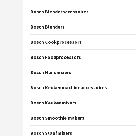
Juicers
Bosch Blenderaccessoires
Shop
Bosch Blenders
POPULAIRE MERKEN
Bosch Cookprocessors
Kenwood
Bosch Foodprocessors
Moulinex
Bosch Handmixers
KitchenAid
Bosch Keukenmachineaccessoires
Magimix
Bosch Keukenmixers
Braun
Bosch Smoothie makers
Bardi
Bosch Staafmixers