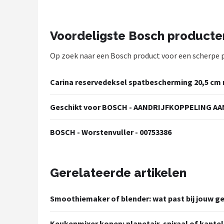
Bartscher
Nutribullet
Voordeligste Bosch producte
KitchenBrothers
Op zoek naar een Bosch product voor een scherpe pri
Philips
Carina reservedeksel spatbescherming 20,5 c
Alle merken →
Geschikt voor BOSCH - AANDRIJFKOPPELING AAN
BOSCH - Worstenvuller - 00753386
Gerelateerde artikelen
Smoothiemaker of blender: wat past bij jouw ge
Keukenmixer kopen: planetair, spiraal of kante