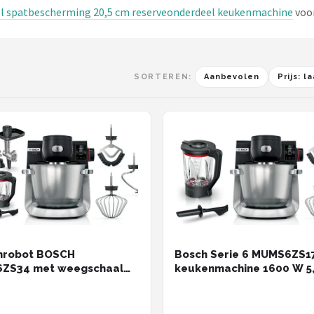
el spatbescherming 20,5 cm reserveonderdeel keukenmachine
voor
SORTEREN:
Aanbevolen
Prijs: 
nrobot BOSCH
Bosch Serie 6 MUMS6ZS1
ZS34 met weegschaal
keukenmachine 1600 W 5,
Zwart, Roestvrijstaal