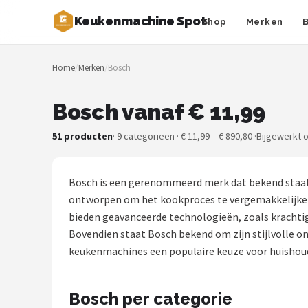
Keukenmachine Spot
Shop
Merken
Zoeken
Home
/
Merken
/
Bosch
NAVIGATIE
Shop
Bosch vanaf € 11,99
Merken
51 producten
· 9 categorieën · € 11,99 – € 890,80 ·
Bijgewerkt 
Blog
Bosch is een gerenommeerd merk dat bekend staat 
MasterChef
ontworpen om het kookproces te vergemakkelijken.
bieden geavanceerde technologieën, zoals krachtig
Restaurants
Bovendien staat Bosch bekend om zijn stijlvolle o
keukenmachines een populaire keuze voor huishou
Keukenmachines
Bosch per categorie
Staafmixers