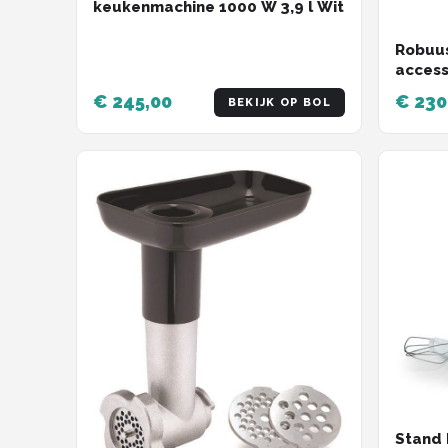
keukenmachine 1000 W 3,9 l Wit
Robuu
access
Mixen 
€ 245,00
€ 230
BEKIJK OP BOL
Stand 