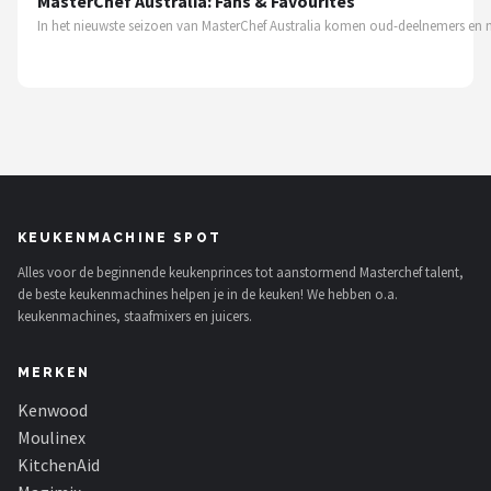
MasterChef Australia: Fans & Favourites
In het nieuwste seizoen van MasterChef Australia komen oud-deelnemers en 
KEUKENMACHINE SPOT
Alles voor de beginnende keukenprinces tot aanstormend Masterchef talent,
de beste keukenmachines helpen je in de keuken! We hebben o.a.
keukenmachines, staafmixers en juicers.
MERKEN
Kenwood
Moulinex
KitchenAid