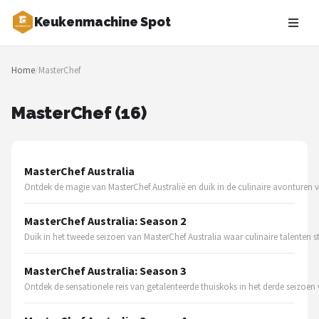
Keukenmachine Spot
Zoeken
Home
/
MasterChef
NAVIGATIE
Shop
MasterChef (16)
Merken
MasterChef Australia
Blog
Ontdek de magie van MasterChef Australië en duik in de culinaire avonturen
MasterChef
MasterChef Australia: Season 2
Duik in het tweede seizoen van MasterChef Australia waar culinaire talenten 
Restaurants
MasterChef Australia: Season 3
Keukenmachines
Ontdek de sensationele reis van getalenteerde thuiskoks in het derde seizoen 
Staafmixers