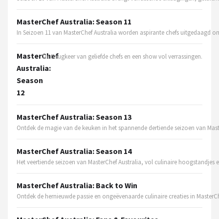
Bartscher
MasterChef Australia: Season 11
Nutribullet
In Seizoen 11 van MasterChef Australia worden aspirante chefs uitgedaagd om
KitchenBrothers
MasterChef
De terugkeer van geliefde chefs en een show vol verrassingen.
Australia:
Philips
Season
12
Alle merken →
MasterChef Australia: Season 13
Ontdek de magie van de keuken in het spannende dertiende seizoen van Maste
MasterChef Australia: Season 14
Het veertiende seizoen van MasterChef Australia, vol culinaire hoogstandjes
MasterChef Australia: Back to Win
Ontdek de hernieuwde passie en ongeëvenaarde culinaire creaties in MasterChe