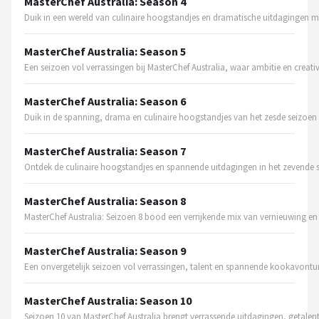
MasterChef Australia: Season 4
Duik in een wereld van culinaire hoogstandjes en dramatische uitdagingen me
Juicers
MasterChef Australia: Season 5
Shop
Een seizoen vol verrassingen bij MasterChef Australia, waar ambitie en creati
POPULAIRE MERKEN
MasterChef Australia: Season 6
Kenwood
Duik in de spanning, drama en culinaire hoogstandjes van het zesde seizoen 
Moulinex
MasterChef Australia: Season 7
Ontdek de culinaire hoogstandjes en spannende uitdagingen in het zevende s
KitchenAid
MasterChef Australia: Season 8
MasterChef Australia: Seizoen 8 bood een verrijkende mix van vernieuwing en
Magimix
MasterChef Australia: Season 9
Braun
Een onvergetelijk seizoen vol verrassingen, talent en spannende kookavontu
Bardi
MasterChef Australia: Season 10
Seizoen 10 van MasterChef Australia brengt verrassende uitdagingen, getalen