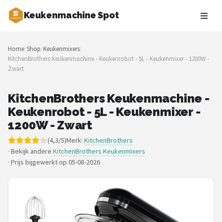
Keukenmachine Spot
Zoeken
Home
/
Shop
/
Keukenmixers
/
NAVIGATIE
KitchenBrothers Keukenmachine - Keukenrobot - 5L - Keukenmixer - 1200W -
Zwart
Shop
Merken
KitchenBrothers Keukenmachine -
Keukenrobot - 5L - Keukenmixer -
Blog
1200W - Zwart
(4,3/5)
Merk:
KitchenBrothers
MasterChef
· Bekijk andere
KitchenBrothers Keukenmixers
·
Prijs bijgewerkt op 05-08-2026
Restaurants
Keukenmachines
Staafmixers