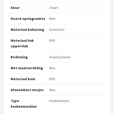
Kleur
Zwart
Koord opslagruimte
Nee
Materiaal behuizing
Kunststof
Materiaal hak
RVS
oppervlak
Bediening
Draaisysteem
Met maatverdeling
Nee
Materiaal kom
RVS
Afneembare mesjes
Nee
Type
Keukenmixer
keukenmachine