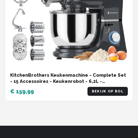
KitchenBrothers Keukenmachine - Complete Set
- 15 Accessoires - Keukenrobot - 6,2L -
Keukenmixer - 1500W - Antraciet
€ 159,99
BEKIJK OP BOL