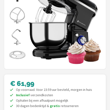
Juicers
Shop
POPULAIRE MERKEN
Kenwood
Moulinex
KitchenAid
Magimix
€ 61,99
Braun
Op voorraad. Voor 23:59 uur besteld, morgen in huis
Inclusief
verzendkosten
Bardi
Ophalen bij een afhaalpunt mogelijk
30 dagen bedenktijd &
gratis
retourneren