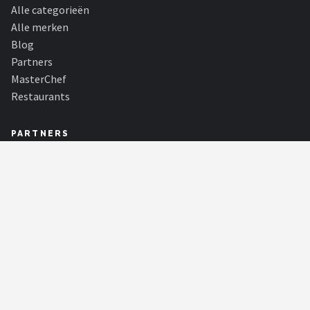
Alle categorieën
Alle merken
Blog
Partners
MasterChef
Restaurants
PARTNERS
180Darts
Alle achtergrond informatie over de dartsport, spelers, toernooien en
statistieken! Met de...
Biljart Totaal
Biljart Totaal is dé online shop voor al uw biljartartikelen. Voor
beginners & professiona...
Golf Pro
De beste golfaanbiedingen van topmerken zoals Spalding, Wilson en
Skymax bij elkaar binnen...
KadoKiezer
🎁
Het perfecte cadeau voor elke gelegenheid.