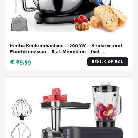
Fentic Keukenmachine – 2000W – Keukenrobot -
Foodprocessor - 6,2L Mengkom – Incl.
Beschermhoes en extra Accessoires – Zwart
€ 89,99
BEKIJK OP BOL