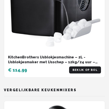
KitchenBrothers IJsblokjesmachine – 2L -
IJsblokjesmaker met IJsschep – 12kg/24 uur –
Zelfreinigingsfunctie - Zwart
€ 114,99
BEKIJK OP BOL
VERGELIJKBARE KEUKENMIXERS