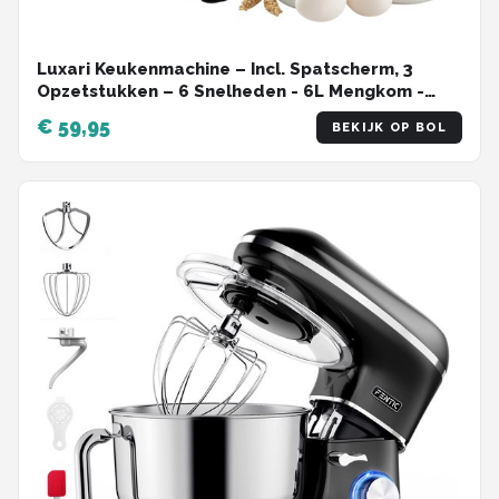
Luxari Keukenmachine – Incl. Spatscherm, 3
Opzetstukken – 6 Snelheden - 6L Mengkom -
1500W - Keukenrobot - Foodprocessor -
€ 59,95
BEKIJK OP BOL
Keukenmixer - Zwart