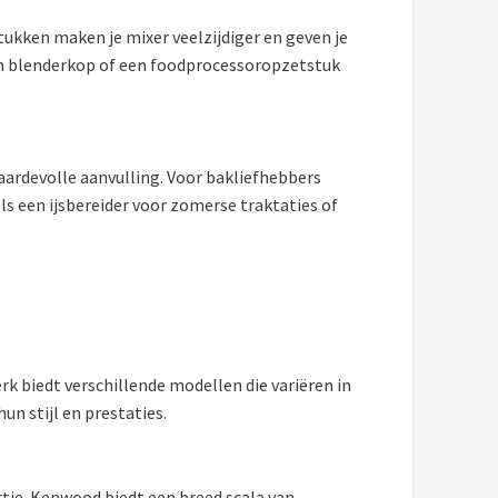
ukken maken je mixer veelzijdiger en geven je
een blenderkop of een foodprocessoropzetstuk
waardevolle aanvulling. Voor bakliefhebbers
s een ijsbereider voor zomerse traktaties of
k biedt verschillende modellen die variëren in
n stijl en prestaties.
je. Kenwood biedt een breed scala van