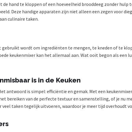
t de hand te kloppen of een hoeveelheid brooddeeg zonder hulp t
beeld. Deze handige apparaten zijn niet alleen een zegen voor die
an culinaire taken.
t gebruikt wordt om ingrediënten te mengen, te kneden of te klo
ede keukenmixer kan het allemaal aan. Wat ooit begon als een luxe
misbaar is in de Keuken
t antwoord is simpel: efficiëntie en gemak. Met een keukenmixer 
n het bereiken van de perfecte textuur en samenstelling, of je nu
veel taken tegelijk uitvoeren, waardoor je meer tijd overhoudt vo
ers