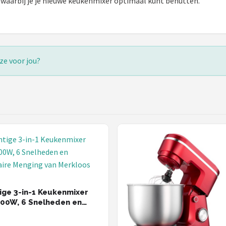
n waarbij je je nieuwe keukenmixer optimaal kunt benutten.
ze voor jou?
ige 3-in-1 Keukenmixer
00W, 6 Snelheden en
aire Menging