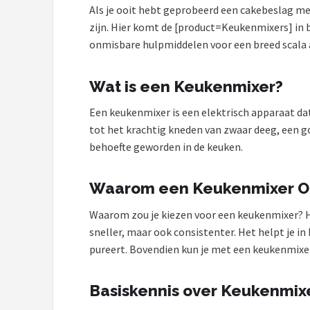
Als je ooit hebt geprobeerd een cakebeslag me
Juicers
zijn. Hier komt de [product=Keukenmixers] in 
onmisbare hulpmiddelen voor een breed scala a
Shop
Wat is een Keukenmixer?
POPULAIRE MERKEN
Kenwood
Een keukenmixer is een elektrisch apparaat da
tot het krachtig kneden van zwaar deeg, een go
Moulinex
behoefte geworden in de keuken.
KitchenAid
Waarom een Keukenmixer On
Magimix
Waarom zou je kiezen voor een keukenmixer? He
sneller, maar ook consistenter. Het helpt je i
Braun
pureert. Bovendien kun je met een keukenmixer 
Bardi
Basiskennis over Keukenmix