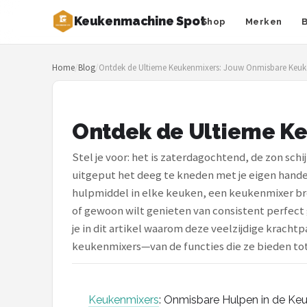
Keukenmachine Spot
Shop
Merken
Zoeken
Home
/
Blog
/
Ontdek de Ultieme Keukenmixers: Jouw Onmisbare Keuk
NAVIGATIE
Shop
Ontdek de Ultieme K
Merken
Stel je voor: het is zaterdagochtend, de zon sch
Blog
uitgeput het deeg te kneden met je eigen hande
hulpmiddel in elke keuken, een keukenmixer bren
MasterChef
of gewoon wilt genieten van consistent perfect
je in dit artikel waarom deze veelzijdige krachtp
Restaurants
keukenmixers—van de functies die ze bieden tot 
Keukenmachines
Staafmixers
Keukenmixers
: Onmisbare Hulpen in de Ke