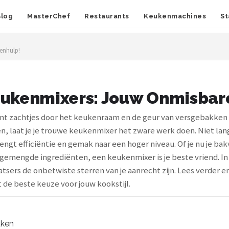
Blog
MasterChef
Restaurants
Keukenmachines
St
enhulp!
eukenmixers: Jouw Onmisbar
ijnt zachtjes door het keukenraam en de geur van versgebakken b
n, laat je je trouwe keukenmixer het zware werk doen. Niet la
gt efficiëntie en gemak naar een hoger niveau. Of je nu je bak
 gemengde ingrediënten, een keukenmixer is je beste vriend. In
atsers de onbetwiste sterren van je aanrecht zijn. Lees verder en
de beste keuze voor jouw kookstijl.
uken