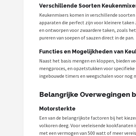
Bartscher
Verschillende Soorten Keukenmixe
Keukenmixers komen in verschillende soorten 
Nutribullet
apparaten die perfect zijn voor kleinere take
en ontworpen voor zwaardere taken, zoals het 
KitchenBrothers
pureren van soepen of sauzen direct in de pan.
Philips
Functies en Mogelijkheden van Ke
Naast het basis mengen en kloppen, bieden vee
Alle merken →
mengproces, en opzetstukken voor specifieke
ingebouwde timers en weegschalen voor nog mee
Belangrijke Overwegingen b
Motorsterkte
Een van de belangrijkste factoren bij het kie
volkoren deeg. Voor veeleisende kookfanaten 
met een vermogen van 500 watt of meer vereist