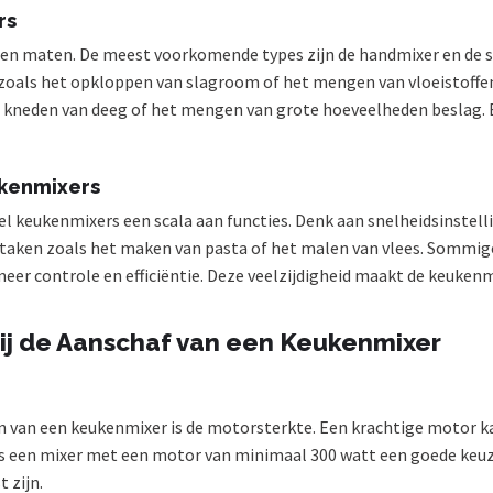
rs
en maten. De meest voorkomende types zijn de handmixer en de s
n zoals het opkloppen van slagroom of het mengen van vloeistoffe
kneden van deeg of het mengen van grote hoeveelheden beslag. Er 
ukenmixers
l keukenmixers een scala aan functies. Denk aan snelheidsinstell
 taken zoals het maken van pasta of het malen van vlees. Sommi
r controle en efficiëntie. Deze veelzijdigheid maakt de keukenm
ij de Aanschaf van een Keukenmixer
zen van een keukenmixer is de motorsterkte. Een krachtige motor 
is een mixer met een motor van minimaal 300 watt een goede keuz
 zijn.