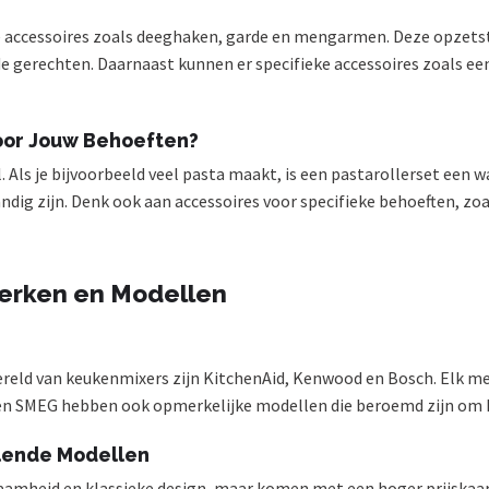
e accessoires zoals deeghaken, garde en mengarmen. Deze opzetst
de gerechten. Daarnaast kunnen er specifieke accessoires zoals 
voor Jouw Behoeften?
. Als je bijvoorbeeld veel pasta maakt, is een pastarollerset een 
 zijn. Denk ook aan accessoires voor specifieke behoeften, zoal
Merken en Modellen
reld van keukenmixers zijn KitchenAid, Kenwood en Bosch. Elk mer
s en SMEG hebben ook opmerkelijke modellen die beroemd zijn om hu
llende Modellen
amheid en klassieke design, maar komen met een hoger prijskaart