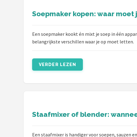
Bartscher
Soepmaker kopen: waar moet j
Nutribullet
KitchenBrothers
Een soepmaker kookt én mixt je soep in één apparaa
belangrijkste verschillen waar je op moet letten.
Philips
Alle merken →
VERDER LEZEN
Staafmixer of blender: wanneer
Een staafmixer is handiger voor soepen, sauzen e