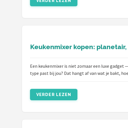
VERDER LEZEN
Juicers
Shop
POPULAIRE MERKEN
Kenwood
Keukenmixer kopen: planetair, 
Moulinex
Een keukenmixer is niet zomaar een luxe gadget —
type past bij jou? Dat hangt af van wat je bakt, h
KitchenAid
Magimix
VERDER LEZEN
Braun
Bardi