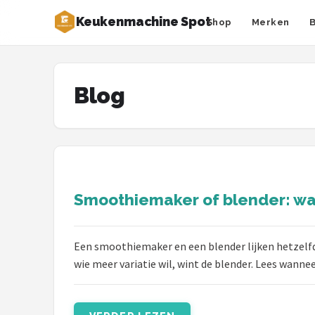
Keukenmachine Spot
Shop
Merken
Zoeken
NAVIGATIE
Blog
Shop
Merken
Blog
Smoothiemaker of blender: wat
MasterChef
Restaurants
Een smoothiemaker en een blender lijken hetzelfd
wie meer variatie wil, wint de blender. Lees wannee
Keukenmachines
Staafmixers