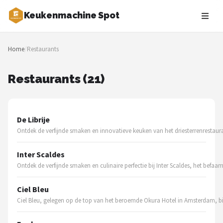
Keukenmachine Spot
Zoeken
Home
/
Restaurants
NAVIGATIE
Shop
Restaurants (21)
Merken
De Librije
Blog
Ontdek de verfijnde smaken en innovatieve keuken van het driesterrenrestauran
MasterChef
Inter Scaldes
Ontdek de verfijnde smaken en culinaire perfectie bij Inter Scaldes, het befaam
Restaurants
Ciel Bleu
Keukenmachines
Ciel Bleu, gelegen op de top van het beroemde Okura Hotel in Amsterdam, b
Staafmixers