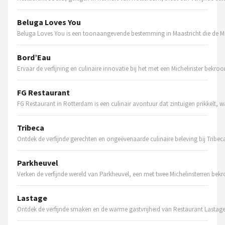
Bartscher
Beluga Loves You
Nutribullet
Beluga Loves You is een toonaangevende bestemming in Maastricht die de Mi
KitchenBrothers
Bord’Eau
Ervaar de verfijning en culinaire innovatie bij het met een Michelinster bekr
Philips
FG Restaurant
Alle merken →
FG Restaurant in Rotterdam is een culinair avontuur dat zintuigen prikkelt, w
Tribeca
Ontdek de verfijnde gerechten en ongeëvenaarde culinaire beleving bij Tribeca
Parkheuvel
Verken de verfijnde wereld van Parkheuvel, een met twee Michelinsterren bek
Lastage
Ontdek de verfijnde smaken en de warme gastvrijheid van Restaurant Lastage