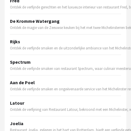
Fred
Ontdek de verfijnde gerechten en het luxueuze interieur van restaurant Fred, 
Juicers
De Kromme Watergang
Shop
Ontdek de magie van de Zeeuwse keuken bij het met twee Michelinsterren 
POPULAIRE MERKEN
Rijks
Kenwood
Ontdek de verfijnde smaken en de uitzonderlijke ambiance van het Michelinster
Moulinex
Spectrum
Ontdek de verfijnde smaken van restaurant Spectrum, waar culinair meesters
KitchenAid
Aan de Poel
Ontdek de verfijnde smaken en ongeëvenaarde service van het Michelinster re
Magimix
Latour
Braun
Ontdek de verfijning van Restaurant Latour, bekroond met een Michelinster, w
Bardi
Joelia
Restaurant Joelia, gelegen in het hart van Rotterdam, biedt een verfijnde ee