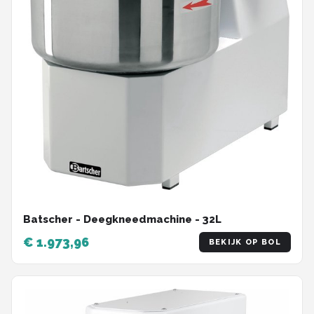
Batscher - Deegkneedmachine - 32L
€ 1.973,96
BEKIJK OP BOL