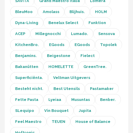
SAVITA
Grand Maestro Italia
Lomera
BleuMoo
Amolass
Blijhuis.
HOLM
Dyna-Living
Benelux Select
Funktion
ACEP
Millegnocchi
Lumado.
Sensova
KitchenBro.
EGoods
EGoods
Topolek
Benjamins.
Beigestone
Fielect
Bakanütten
HOMELETTE
GreenTree.
Superficiënta.
Veltman Uitgevers
Besteht nicht.
Best Utensils
Pastamaker
Fette Pasta
Lyeiaa
Musuntas
Benber.
SLequipo
Vin Bouquet
Jupita
Feel Maestro
TEUEN
House of Balance
Hoftronic