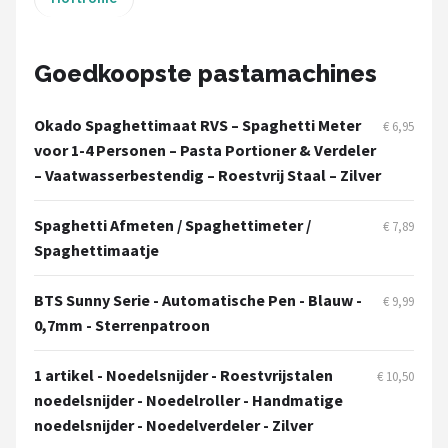
Goedkoopste pastamachines
Okado Spaghettimaat RVS – Spaghetti Meter
€ 6,95
voor 1-4 Personen – Pasta Portioner & Verdeler
– Vaatwasserbestendig – Roestvrij Staal – Zilver
Spaghetti Afmeten / Spaghettimeter /
€ 7,89
Spaghettimaatje
BTS Sunny Serie - Automatische Pen - Blauw -
€ 9,99
0,7mm - Sterrenpatroon
1 artikel - Noedelsnijder - Roestvrijstalen
€ 10,50
noedelsnijder - Noedelroller - Handmatige
noedelsnijder - Noedelverdeler - Zilver