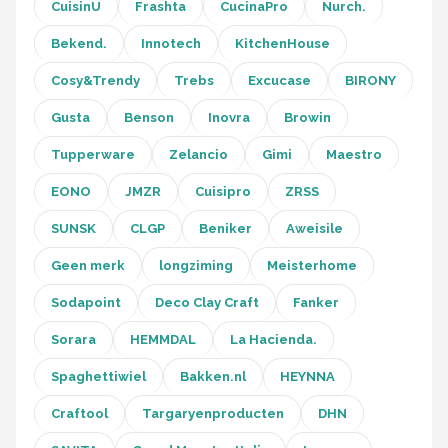
CuisinU
Frashta
CucinaPro
Nurch.
Bekend.
Innotech
KitchenHouse
Cosy&Trendy
Trebs
Excucase
BIRONY
Gusta
Benson
Inovra
Browin
Tupperware
Zelancio
Gimi
Maestro
EONO
JMZR
Cuisipro
ZRSS
SUNSK
CLGP
Beniker
Aweisile
Geen merk
longziming
Meisterhome
Sodapoint
Deco Clay Craft
Fanker
Sorara
HEMMDAL
La Hacienda.
Spaghettiwiel
Bakken.nl
HEYNNA
Craftool
Targaryenproducten
DHN