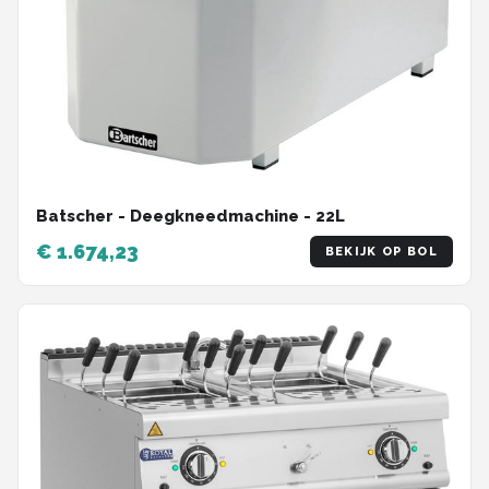
Batscher - Deegkneedmachine - 22L
€ 1.674,23
BEKIJK OP BOL