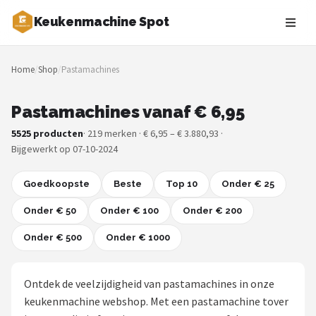
Keukenmachine Spot
Zoeken
Home
/
Shop
/
Pastamachines
NAVIGATIE
Shop
Pastamachines vanaf € 6,95
5525 producten
· 219 merken · € 6,95 – € 3.880,93 ·
Merken
Bijgewerkt op 07-10-2024
Blog
Goedkoopste
Beste
Top 10
Onder € 25
MasterChef
Onder € 50
Onder € 100
Onder € 200
Onder € 500
Restaurants
Onder € 1000
Keukenmachines
Ontdek de veelzijdigheid van pastamachines in onze
keukenmachine webshop. Met een pastamachine tover
Staafmixers