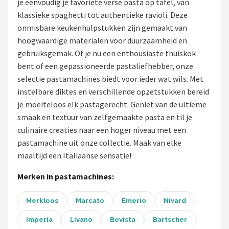
je eenvoudig je favoriete verse pasta op tafel, van
klassieke spaghetti tot authentieke ravioli. Deze
Juicers
onmisbare keukenhulpstukken zijn gemaakt van
hoogwaardige materialen voor duurzaamheid en
Shop
gebruiksgemak. Of je nu een enthousiaste thuiskok
POPULAIRE MERKEN
bent of een gepassioneerde pastaliefhebber, onze
selectie pastamachines biedt voor ieder wat wils. Met
Kenwood
instelbare diktes en verschillende opzetstukken bereid
je moeiteloos elk pastagerecht. Geniet van de ultieme
Moulinex
smaak en textuur van zelfgemaakte pasta en til je
culinaire creaties naar een hoger niveau met een
KitchenAid
pastamachine uit onze collectie. Maak van elke
maaltijd een Italiaanse sensatie!
Magimix
Merken in pastamachines:
Braun
Merkloos
Marcato
Emerio
Nivard
Bardi
Imperia
Livano
Bovista
Bartscher