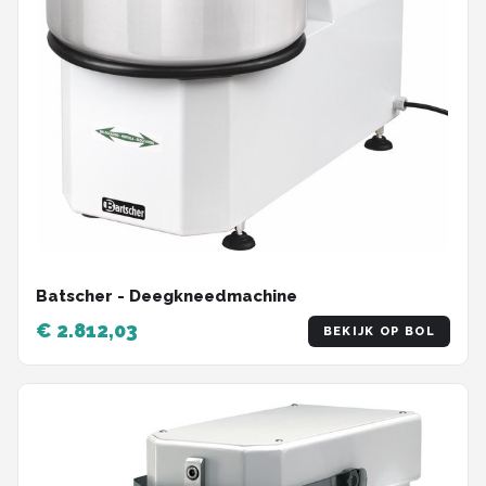
Batscher - Deegkneedmachine
€ 2.812,03
BEKIJK OP BOL