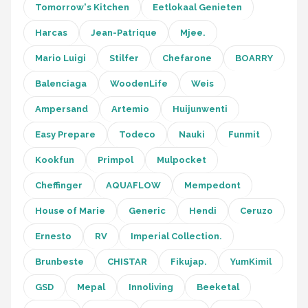
Tomorrow's Kitchen
Eetlokaal Genieten
Harcas
Jean-Patrique
Mjee.
Mario Luigi
Stilfer
Chefarone
BOARRY
Balenciaga
WoodenLife
Weis
Ampersand
Artemio
Huijunwenti
Easy Prepare
Todeco
Nauki
Funmit
Kookfun
Primpol
Mulpocket
Cheffinger
AQUAFLOW
Mempedont
House of Marie
Generic
Hendi
Ceruzo
Ernesto
RV
Imperial Collection.
Brunbeste
CHISTAR
Fikujap.
YumKimil
GSD
Mepal
Innoliving
Beeketal