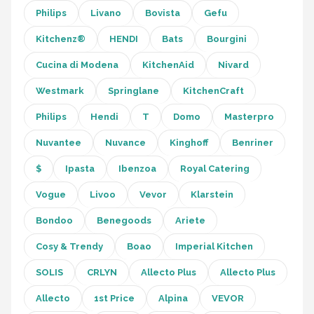
Bartscher
Philips
Livano
Bovista
Gefu
Nutribullet
Kitchenz®
HENDI
Bats
Bourgini
Cucina di Modena
KitchenAid
Nivard
KitchenBrothers
Westmark
Springlane
KitchenCraft
Philips
Philips
Hendi
T
Domo
Masterpro
Alle merken →
Nuvantee
Nuvance
Kinghoff
Benriner
$
Ipasta
Ibenzoa
Royal Catering
Vogue
Livoo
Vevor
Klarstein
Bondoo
Benegoods
Ariete
Cosy & Trendy
Boao
Imperial Kitchen
SOLIS
CRLYN
Allecto Plus
Allecto Plus
Allecto
1st Price
Alpina
VEVOR