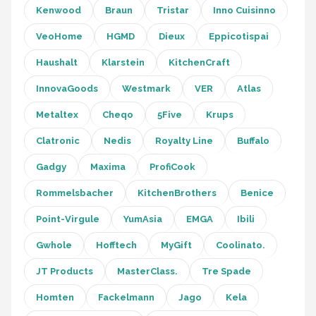
Kenwood
Braun
Tristar
Inno Cuisinno
VeoHome
HGMD
Dieux
Eppicotispai
Haushalt
Klarstein
KitchenCraft
InnovaGoods
Westmark
VER
Atlas
Metaltex
Cheqo
5Five
Krups
Clatronic
Nedis
Royalty Line
Buffalo
Gadgy
Maxima
ProfiCook
Rommelsbacher
KitchenBrothers
Benice
Point-Virgule
YumAsia
EMGA
Ibili
Gwhole
Hofftech
MyGift
Coolinato.
JT Products
MasterClass.
Tre Spade
Homten
Fackelmann
Jago
Kela