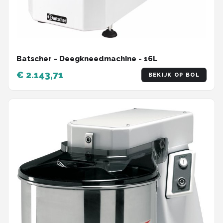
Batscher - Deegkneedmachine - 16L
€ 2.143,71
BEKIJK OP BOL