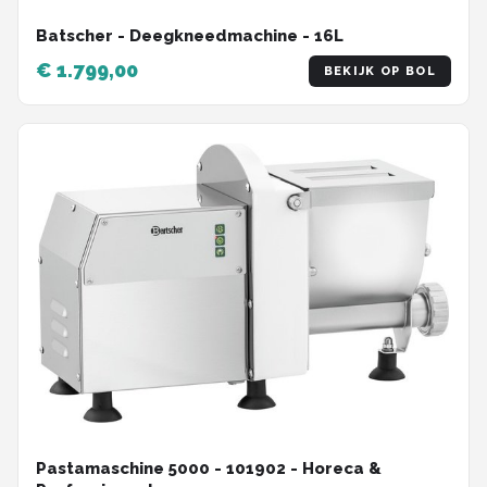
Batscher - Deegkneedmachine - 16L
€ 1.799,00
BEKIJK OP BOL
Pastamaschine 5000 - 101902 - Horeca &