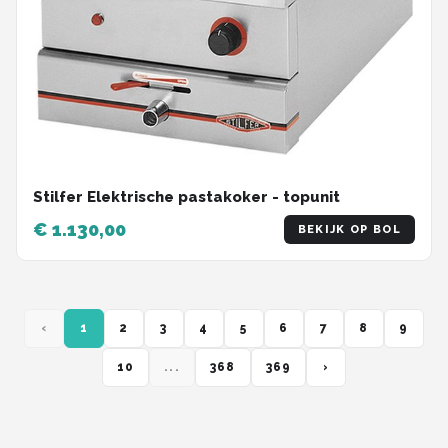
Stilfer Elektrische pastakoker - topunit
€ 1.130,00
BEKIJK OP BOL
‹
1
2
3
4
5
6
7
8
9
10
...
368
369
›