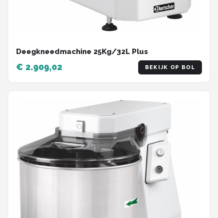
Deegkneedmachine 25Kg/32L Plus
€ 2.909,02
BEKIJK OP BOL