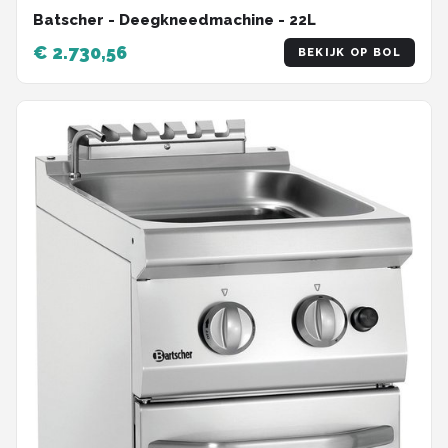
Batscher - Deegkneedmachine - 22L
€ 2.730,56
BEKIJK OP BOL