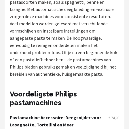
pastasoorten maken, zoals spaghetti, penne en
lasagne. Met automatische deegkneding en -extrusie
Juicers
zorgen deze machines voor consistente resultaten.
Veel modellen worden geleverd met verschillende
Shop
vormschijven en instelbare instellingen om
POPULAIRE MERKEN
aangepaste pasta te maken. De hoogwaardige,
eenvoudig te reinigen onderdelen maken het
Kenwood
onderhoud probleemloos. Of je nu een beginnende kok
of een pastaliefhebber bent, de pastamachines van
Moulinex
Philips bieden gebruiksgemak en veelzijdigheid bij het
bereiden van authentieke, huisgemaakte pasta.
KitchenAid
Magimix
Voordeligste Philips
pastamachines
Braun
Bardi
Pastamachine Accessoire: Deegsnijder voor
€ 74,00
Lasagnette, Tortellini en Meer