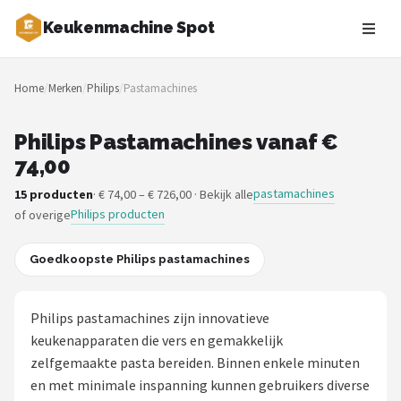
Keukenmachine Spot
Zoeken
Home
/
Merken
/
Philips
/
Pastamachines
NAVIGATIE
Shop
Philips Pastamachines vanaf €
74,00
Merken
pastamachines
15 producten
· € 74,00 – € 726,00 · Bekijk alle
Philips producten
of overige
Blog
MasterChef
Goedkoopste Philips pastamachines
Restaurants
Philips pastamachines zijn innovatieve
keukenapparaten die vers en gemakkelijk
Keukenmachines
zelfgemaakte pasta bereiden. Binnen enkele minuten
en met minimale inspanning kunnen gebruikers diverse
Staafmixers