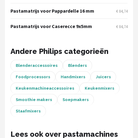
Bartscher
Pastamatrijs voor Pappardelle 16 mm
€ 84,74
Nutribullet
Pastamatrijs voor Caserecce 9x5mm
€ 84,74
KitchenBrothers
Philips
Andere Philips categorieën
Alle merken →
Blenderaccessoires
Blenders
Foodprocessors
Handmixers
Juicers
Keukenmachineaccessoires
Keukenmixers
Smoothie makers
Soepmakers
Staafmixers
Lees ook over pastamachines