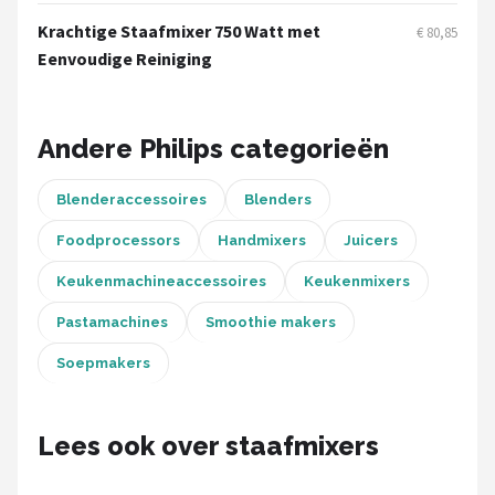
Bartscher
Krachtige Staafmixer 750 Watt met
€ 80,85
Eenvoudige Reiniging
Nutribullet
KitchenBrothers
Andere Philips categorieën
Philips
Blenderaccessoires
Blenders
Alle merken →
Foodprocessors
Handmixers
Juicers
Keukenmachineaccessoires
Keukenmixers
Pastamachines
Smoothie makers
Soepmakers
Lees ook over staafmixers