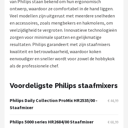
van Philips staan bekend om hun ergonomisch
ontwerp, waardoor ze comfortabel in de hand liggen.
Juicers
Veel modellen zijn uitgerust met meerdere snelheden
en accessoires, zoals mengbekers en hakmolens, om
Shop
veelzijdigheid te vergroten. Innovatieve technologieën
POPULAIRE MERKEN
zorgen voor minimale spatten en gelijkmatige
resultaten. Philips garandeert met zijn staafmixers
Kenwood
kwaliteit en betrouwbaarheid, waardoor koken
eenvoudiger en sneller wordt voor zowel de hobbykok
Moulinex
als de professionele chef.
KitchenAid
Voordeligste Philips staafmixers
Magimix
Philips Daily Collection ProMix HR2535/00 -
€ 44,99
Braun
Staafmixer
Bardi
Philips 5000 series HR2684/00 Staafmixer
€ 68,99