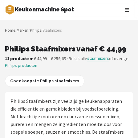
Keukenmachine Spot
Zoeken
Home
/
Merken
/
Philips
/
Staafmixers
NAVIGATIE
Shop
Philips Staafmixers vanaf € 44,99
staafmixers
11 producten
· € 44,99 – € 259,65 · Bekijk alle
of overige
Merken
Philips producten
Blog
Goedkoopste Philips staafmixers
MasterChef
Philips Staafmixers zijn veelzijdige keukenapparaten
Restaurants
die efficiëntie en gemak bieden bij voedselbereiding.
Met krachtige motoren en duurzame messen mixen,
Keukenmachines
pureren en mengen ze ingrediënten moeiteloos voor
soepele soepen, sauzen en smoothies. De staafmixers
Staafmixers