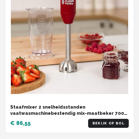
Staafmixer 2 snelheidsstanden
vaatwasmachinebestendig mix-maatbeker 700
ml hakmolen blender smoothies soepen yoghurt
€ 86,55
BEKIJK OP BOL
sauzen babyvoeding rood-zwart