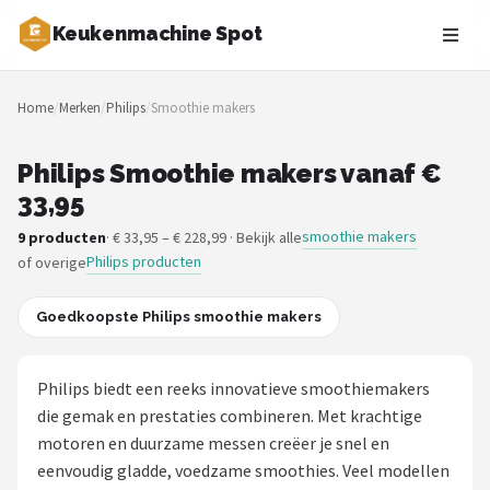
Keukenmachine Spot
Zoeken
Home
/
Merken
/
Philips
/
Smoothie makers
NAVIGATIE
Shop
Philips Smoothie makers vanaf €
33,95
Merken
smoothie makers
9 producten
· € 33,95 – € 228,99 · Bekijk alle
Philips producten
of overige
Blog
MasterChef
Goedkoopste Philips smoothie makers
Restaurants
Philips biedt een reeks innovatieve smoothiemakers
die gemak en prestaties combineren. Met krachtige
Keukenmachines
motoren en duurzame messen creëer je snel en
eenvoudig gladde, voedzame smoothies. Veel modellen
Staafmixers