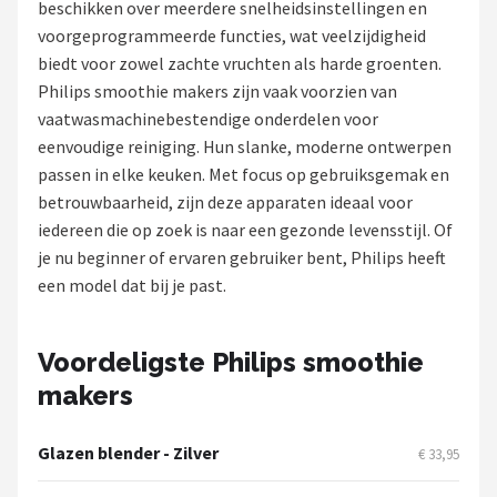
beschikken over meerdere snelheidsinstellingen en
voorgeprogrammeerde functies, wat veelzijdigheid
Juicers
biedt voor zowel zachte vruchten als harde groenten.
Philips smoothie makers zijn vaak voorzien van
Shop
vaatwasmachinebestendige onderdelen voor
POPULAIRE MERKEN
eenvoudige reiniging. Hun slanke, moderne ontwerpen
passen in elke keuken. Met focus op gebruiksgemak en
Kenwood
betrouwbaarheid, zijn deze apparaten ideaal voor
iedereen die op zoek is naar een gezonde levensstijl. Of
Moulinex
je nu beginner of ervaren gebruiker bent, Philips heeft
een model dat bij je past.
KitchenAid
Magimix
Voordeligste Philips smoothie
makers
Braun
Bardi
Glazen blender - Zilver
€ 33,95