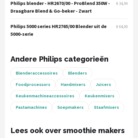
Bartscher
Philips blender - HR2670/00 - ProBlend 350W -
€ 34,99
Draagbare Blend & Go-beker - Zwart
Nutribullet
Philips 5000 series HR2765/00 Blender uit de
€ 64,00
KitchenBrothers
5000-serie
Philips
Andere Philips categorieën
Alle merken →
Blenderaccessoires
Blenders
Foodprocessors
Handmixers
Juicers
Keukenmachineaccessoires
Keukenmixers
Pastamachines
Soepmakers
Staafmixers
Lees ook over smoothie makers