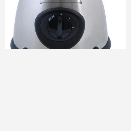
Glazen blender - Zilver
€ 33,95
BEKIJK OP BOL