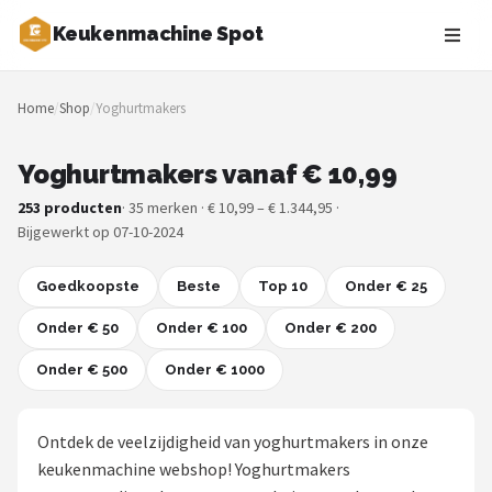
Keukenmachine Spot
Zoeken
Home
/
Shop
/
Yoghurtmakers
NAVIGATIE
Shop
Yoghurtmakers vanaf € 10,99
253 producten
· 35 merken · € 10,99 – € 1.344,95 ·
Merken
Bijgewerkt op 07-10-2024
Blog
Goedkoopste
Beste
Top 10
Onder € 25
MasterChef
Onder € 50
Onder € 100
Onder € 200
Onder € 500
Restaurants
Onder € 1000
Keukenmachines
Ontdek de veelzijdigheid van yoghurtmakers in onze
keukenmachine webshop! Yoghurtmakers
Staafmixers