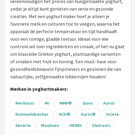
vereenvoudigen het proces van huisgemaakte yoghurt,
zodat je altijd kunt genieten van verse en gezonde
Juicers
creaties. Met een yoghurtmaker hoef je alleen je
favoriete melk en culturen toe te voegen, waarna het
Shop
apparaat de perfecte temperatuur en tijd handhaaft
POPULAIRE MERKEN
voor een romige, gladde textuur. Ideaal voor wie
controle wil over ingrediënten en smaak, of het nu gaat
Kenwood
om klassieke Griekse yoghurt, plantaardige varianten
of smaken met fruit en honing. Een must-have voor
Moulinex
gezondheidsbewuste fijnproevers en gezinnen die van
natuurlijke, zelfgemaakte lekkernijen houden!
KitchenAid
Merken in yoghurtmakers:
Magimix
Merkloos
Mi
MMP®
Quvo
Aurixi
Braun
Rommelsbacher
SCH®
Aurixi®
Ariete
Bardi
Severin
Moulinex
HENDI
Clatronic