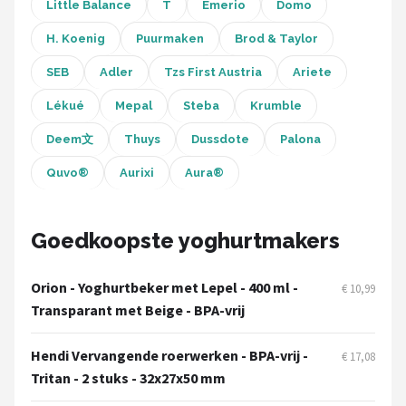
Bartscher
Little Balance
T
Emerio
Domo
H. Koenig
Puurmaken
Brod & Taylor
Nutribullet
SEB
Adler
Tzs First Austria
Ariete
KitchenBrothers
Lékué
Mepal
Steba
Krumble
Philips
Deem文
Thuys
Dussdote
Palona
Quvo®
Aurixi
Aura®
Alle merken →
Goedkoopste yoghurtmakers
Orion - Yoghurtbeker met Lepel - 400 ml -
€ 10,99
Transparant met Beige - BPA-vrij
Hendi Vervangende roerwerken - BPA-vrij -
€ 17,08
Tritan - 2 stuks - 32x27x50 mm