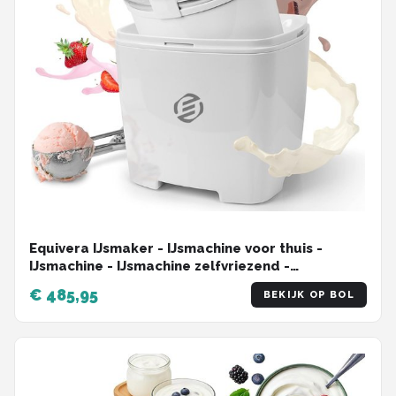
Equivera IJsmaker - IJsmachine voor thuis -
IJsmachine - IJsmachine zelfvriezend -
IJsmachine zelf vriezend - IJs machine -
€ 485,95
BEKIJK OP BOL
Zelfvriezende ijsmachine - Zelfvriezende
ijsmachine voor thuis!