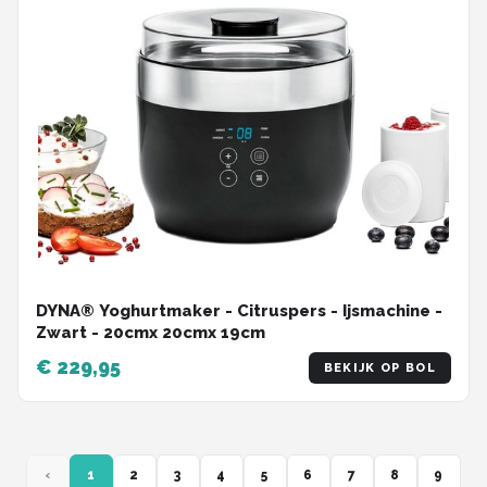
DYNA® Yoghurtmaker - Citruspers - Ijsmachine -
Zwart - ‎20cmx 20cmx 19cm
€ 229,95
BEKIJK OP BOL
‹
1
2
3
4
5
6
7
8
9