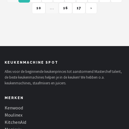
10
...
16
17
›
KEUKENMACHINE SPOT
Alles voor de beginnende keukenprinces tot aanstormend Masterchef talent,
de beste keukenmachines helpen je in de keuken! We hebben o.a.
keukenmachines, staafmixers en juicers.
MERKEN
Kenwood
Moulinex
KitchenAid