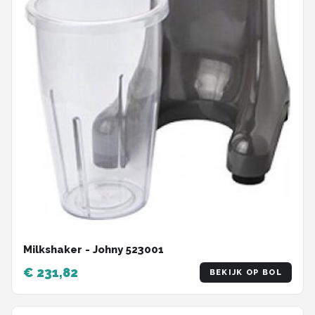
Milkshaker - Johny 523001
€ 231,82
BEKIJK OP BOL