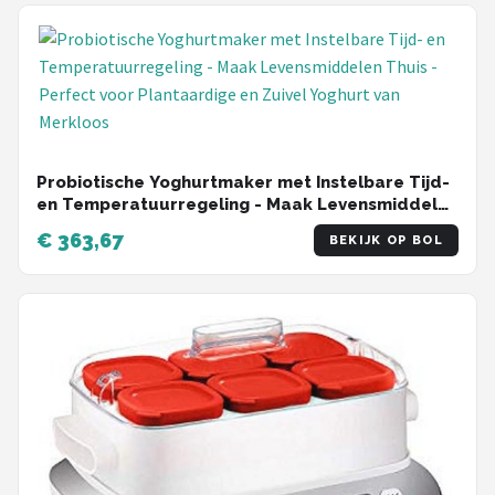
Probiotische Yoghurtmaker met Instelbare Tijd-
en Temperatuurregeling - Maak Levensmiddelen
Thuis - Perfect voor Plantaardige en Zuivel
€ 363,67
BEKIJK OP BOL
Yoghurt