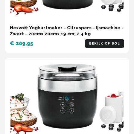
Nexvo® Yoghurtmaker - Citruspers - Ijsmachine -
Zwart - ‎20cmx 20cmx 19 cm; 2.4 kg
€ 209,95
BEKIJK OP BOL