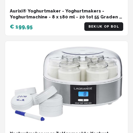
Aurixi® Yoghurtmaker - Yoghurtmakers -
Yoghurtmachine - 8 x 180 ml - 20 tot 55 Graden -
Zilver ‎- 40cm x 20cm x 16cm
€ 199,95
BEKIJK OP BOL