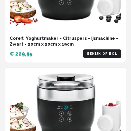
Core® Yoghurtmaker - Citruspers - Ijsmachine -
Zwart - ‎20cm x 20cm x 19cm
€ 229,95
BEKIJK OP BOL