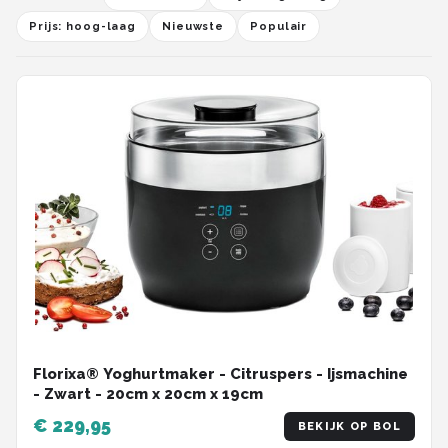
Prijs: hoog-laag
Nieuwste
Populair
Florixa® Yoghurtmaker - Citruspers - Ijsmachine
- Zwart - ‎20cm x 20cm x 19cm
€ 229,95
BEKIJK OP BOL