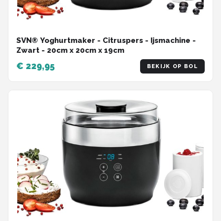
SVN® Yoghurtmaker - Citruspers - Ijsmachine -
Zwart - ‎20cm x 20cm x 19cm
€ 229,95
BEKIJK OP BOL