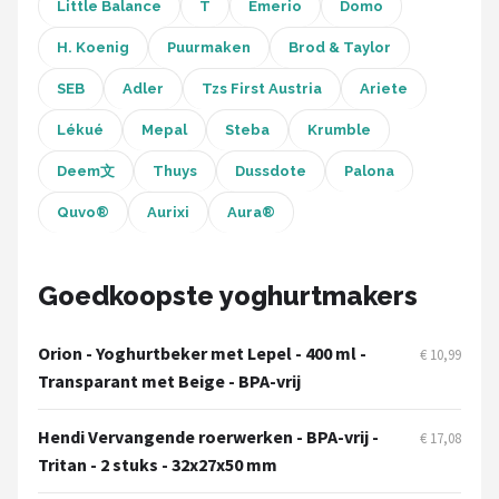
Bartscher
Little Balance
T
Emerio
Domo
H. Koenig
Puurmaken
Brod & Taylor
Nutribullet
SEB
Adler
Tzs First Austria
Ariete
KitchenBrothers
Lékué
Mepal
Steba
Krumble
Philips
Deem文
Thuys
Dussdote
Palona
Quvo®
Aurixi
Aura®
Alle merken →
Goedkoopste yoghurtmakers
Orion - Yoghurtbeker met Lepel - 400 ml -
€ 10,99
Transparant met Beige - BPA-vrij
Hendi Vervangende roerwerken - BPA-vrij -
€ 17,08
Tritan - 2 stuks - 32x27x50 mm