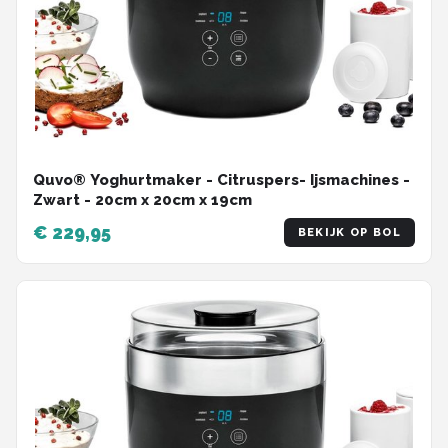
Quvo® Yoghurtmaker - Citruspers- Ijsmachines -
Zwart - ‎20cm x 20cm x 19cm
€ 229,95
BEKIJK OP BOL