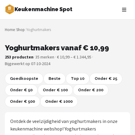
Keukenmachine Spot
Zoeken
Home
/
Shop
/
Yoghurtmakers
NAVIGATIE
Shop
Yoghurtmakers vanaf € 10,99
253 producten
· 35 merken · € 10,99 – € 1.344,95 ·
Merken
Bijgewerkt op 07-10-2024
Blog
Goedkoopste
Beste
Top 10
Onder € 25
MasterChef
Onder € 50
Onder € 100
Onder € 200
Onder € 500
Restaurants
Onder € 1000
Keukenmachines
Ontdek de veelzijdigheid van yoghurtmakers in onze
keukenmachine webshop! Yoghurtmakers
Staafmixers