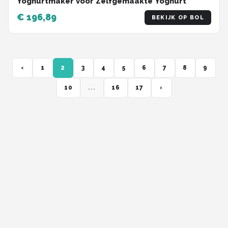
Yoghurtmaker voor Zelfgemaakte Yoghurt
€ 196,89
BEKIJK OP BOL
‹
1
2
3
4
5
6
7
8
9
10
...
16
17
›