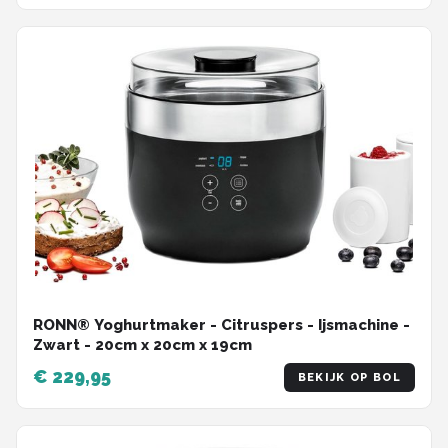
RONN® Yoghurtmaker - Citruspers - Ijsmachine -
Zwart - ‎20cm x 20cm x 19cm
€ 229,95
BEKIJK OP BOL