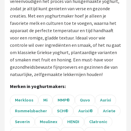
vereenvoudigen het proces van huisgemaakte yoghurt,
zodat je altijd kunt genieten van verse en gezonde
Juicers
creaties. Met een yoghurtmaker hoef je alleen je
favoriete melk en culturen toe te voegen, waarna het
Shop
apparaat de perfecte temperatuur en tijd handhaaft
POPULAIRE MERKEN
voor een romige, gladde textuur. Ideaal voor wie
controle wil over ingrediënten en smaak, of het nu gaat
Kenwood
om klassieke Griekse yoghurt, plantaardige varianten
of smaken met fruit en honing. Een must-have voor
Moulinex
gezondheidsbewuste fijnproevers en gezinnen die van
natuurlijke, zelfgemaakte lekkernijen houden!
KitchenAid
Merken in yoghurtmakers:
Magimix
Merkloos
Mi
MMP®
Quvo
Aurixi
Braun
Rommelsbacher
SCH®
Aurixi®
Ariete
Bardi
Severin
Moulinex
HENDI
Clatronic