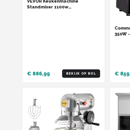
VEVOR Keukenmachine
Standmixer 1100w
Kneedmachine 18,7l Deegmixer
Mixer
Commer
350W -
Profes
€ 886,99
€ 859
BEKIJK OP BOL