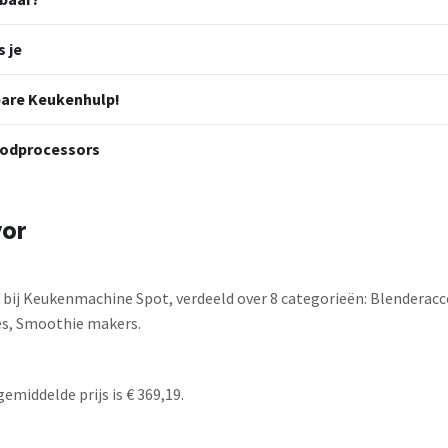
s je
are Keukenhulp!
oodprocessors
vor
bij Keukenmachine Spot, verdeeld over 8 categorieën: Blenderacc
es, Smoothie makers.
emiddelde prijs is € 369,19.