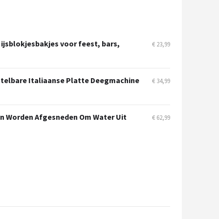
jsblokjesbakjes voor feest, bars,
€ 23,99
telbare Italiaanse Platte Deegmachine
€ 34,99
an Worden Afgesneden Om Water Uit
€ 62,99