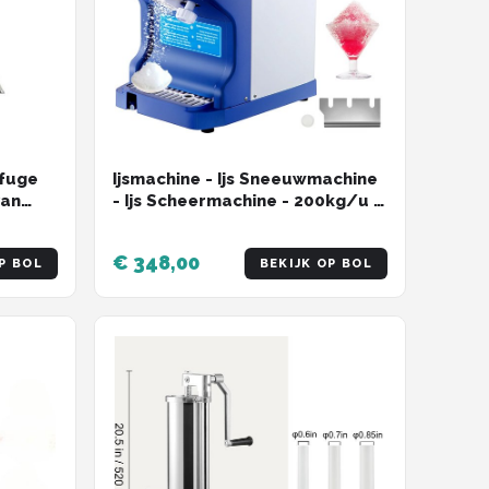
ifuge
Ijsmachine - Ijs Sneeuwmachine
van
- Ijs Scheermachine - 200kg/u -
Sneeuwkegelmachine - 5L -
300W - 28x37x54cm
€ 348,00
P BOL
BEKIJK OP BOL