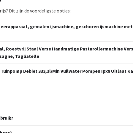
js? Dit zijn de voordeligste opties:
eerapparaat, gemalen ijsmachine, geschoren ijsmachine met i
, Roestvrij Staal Verse Handmatige Pastarollermachine Vers
sagne, Tagliatelle
uinpomp Debiet 333,3l/Min Vuilwater Pompen Ipx8 Uitlaat K
bruik?
lbaar?