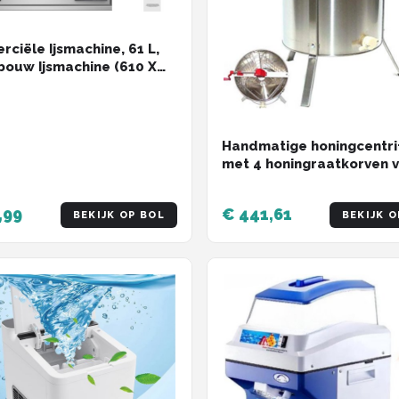
ciële Ijsmachine, 61 L,
ouw Ijsmachine (610 X
937 Mm), Roestvrijstalen
 met Schuifdeksel en
lbare Bolpoten,
de Wagen voor Bar,
Handmatige honingcentr
rant, Keuken, Zilver
met 4 honingraatkorven 
roestvrij staal
,99
€ 441,61
BEKIJK OP BOL
BEKIJK O