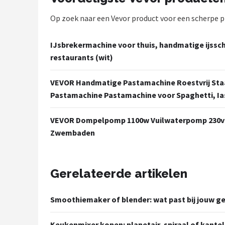
Bartscher
Op zoek naar een Vevor product voor een scherpe pri
Nutribullet
IJsbrekermachine voor thuis, handmatige ijssch
KitchenBrothers
restaurants (wit)
Philips
VEVOR Handmatige Pastamachine Roestvrij Staal
Pastamachine Pastamachine voor Spaghetti, Ia
Alle merken →
VEVOR Dompelpomp 1100w Vuilwaterpomp 230v T
Zwembaden
Gerelateerde artikelen
Smoothiemaker of blender: wat past bij jouw ge
Keukenmixer kopen: planetair, spiraal of kante