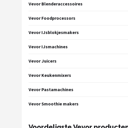
Vevor Blenderaccessoires
Juicers
Vevor Foodprocessors
Shop
Vevor IJsblokjesmakers
POPULAIRE MERKEN
Kenwood
Vevor IJsmachines
Moulinex
Vevor Juicers
KitchenAid
Vevor Keukenmixers
Magimix
Vevor Pastamachines
Braun
Vevor Smoothie makers
Bardi
Voordeligste Vevor producte