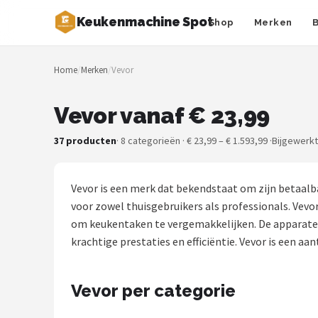
Keukenmachine Spot
Shop
Merken
Zoeken
Home
/
Merken
/
Vevor
NAVIGATIE
Shop
Vevor vanaf € 23,99
Merken
37 producten
· 8 categorieën · € 23,99 – € 1.593,99 ·
Bijgewerkt
Blog
Vevor is een merk dat bekendstaat om zijn betaalb
MasterChef
voor zowel thuisgebruikers als professionals. Vev
om keukentaken te vergemakkelijken. De apparaten
Restaurants
krachtige prestaties en efficiëntie. Vevor is een a
Keukenmachines
Vevor per categorie
Staafmixers