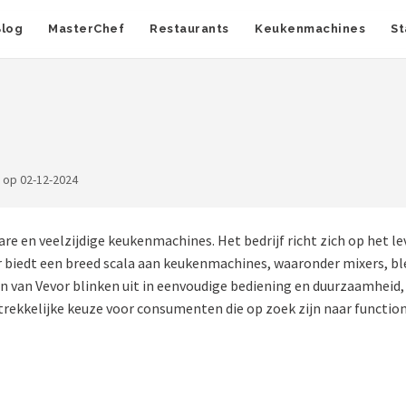
Blog
MasterChef
Restaurants
Keukenmachines
St
 op 02-12-2024
are en veelzijdige keukenmachines. Het bedrijf richt zich op het 
or biedt een breed scala aan keukenmachines, waaronder mixers, b
 van Vevor blinken uit in eenvoudige bediening en duurzaamheid
antrekkelijke keuze voor consumenten die op zoek zijn naar functi