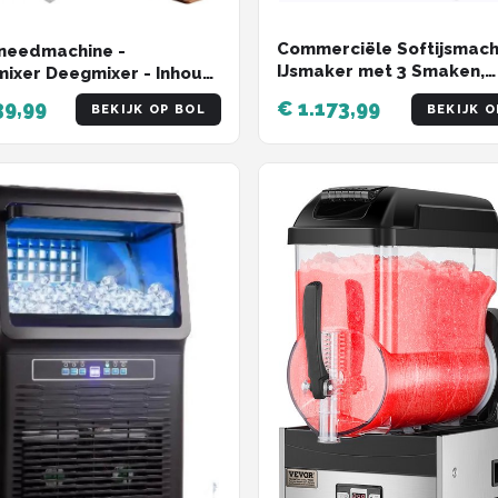
Commerciële Softijsmach
needmachine -
IJsmaker met 3 Smaken,
ixer Deegmixer - Inhoud
Capaciteit 22-30L/H
 RVS Kom - Vermogen 600
39,99
€ 1.173,99
BEKIJK OP BOL
BEKIJK O
nelheden 130/233/414
Inclusief Deeghaak,
 en Roergarde