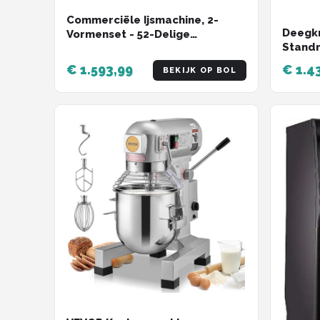
Commerciële Ijsmachine, 2-
Deegk
Vormenset - 52-Delige
Standm
Ijslollymaker van Roestvrij Staal,
14,2 L
Ideaal voor Bars, Cafés en
€ 1.593,99
€ 1.4
BEKIJK OP BOL
W - S
Melktheewinkels
rpm - 
Garde