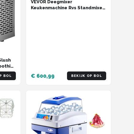
VEVOR Deegmixer
Keukenmachine Rvs Standmixer
Commerciële Kneedmachine 8l
Slush
oothie
€ 600,99
P BOL
BEKIJK OP BOL