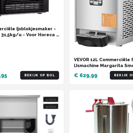
ciële Ijsblokjesmaker -
 31,5kg/u - Voor Horeca -
sioneel
VEVOR 12L Commerciële 
IJsmachine Margarita Sm
Drankmaker
,95
€ 629,99
BEKIJK OP BOL
BEKIJK O