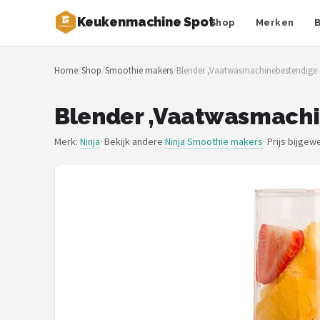
Keukenmachine Spot
Shop
Merken
Zoeken
Home
/
Shop
/
Smoothie makers
/
Blender ,Vaatwasmachinebestendige
NAVIGATIE
Shop
Blender ,Vaatwasmach
Merken
Merk:
Ninja
· Bekijk andere
Ninja Smoothie makers
·
Prijs bijgew
Blog
MasterChef
Restaurants
Keukenmachines
Staafmixers