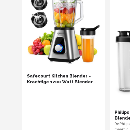
Safecourt Kitchen Blender -
Krachtige 1200 Watt Blender
met To-Go Beker - 3 Standen -
RVS
Philip
Blende
De Philip
maakt in 