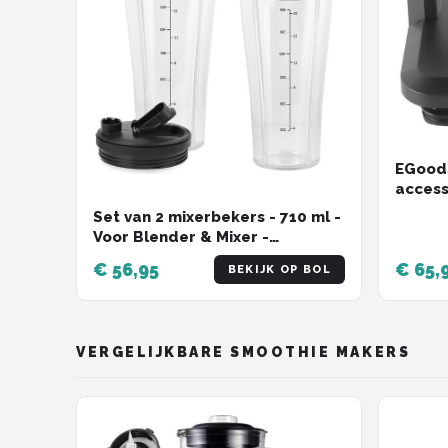
EGood
access
Afslui
Set van 2 mixerbekers - 710 ml -
Bl610 
Voor Blender & Mixer -
Vervangstukken voor
€ 56,95
€ 65,
BEKIJK OP BOL
keukenmachine - Kwalitatieve
materialen
VERGELIJKBARE SMOOTHIE MAKERS