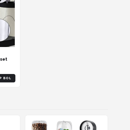
set
L451
P BOL
0