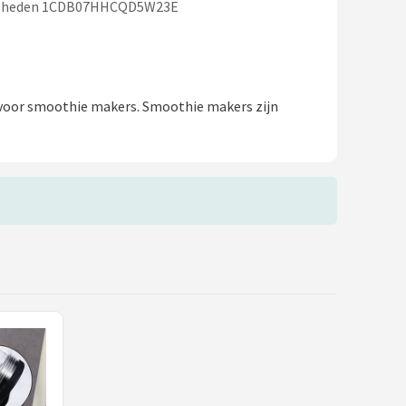
snelheden 1CDB07HHCQD5W23E
 voor smoothie makers. Smoothie makers zijn