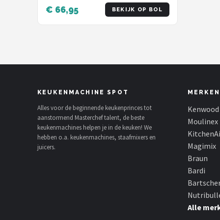
Receptenboek - Champagne
€ 66,95
BEKIJK OP BOL
KEUKENMACHINE SPOT
MERKEN
Alles voor de beginnende keukenprinces tot
Kenwood
aanstormend Masterchef talent, de beste
Moulinex
keukenmachines helpen je in de keuken! We
KitchenA
hebben o.a. keukenmachines, staafmixers en
Magimix
juicers.
Braun
Bardi
Bartsche
Nutribull
Alle mer