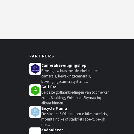
PARTNERS
Camerabeveiligingshop
Beveilig uw huis met deurbellen met
camera's, bewakingscamera's,
beveiligingscamerasysteme...
Golf Pro
De beste golfaanbiedingen van topmerken
zoals Spalding, Wilson en Skymax bij
elkaar binnen...
Bicycle Mania
Fiets kopen? Of je nu een e-bike, racefiets,
mountainbike of stadsfiets zoekt, bekijk
ons...
KadoKiezer
🎁