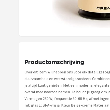
Bartscher
Nutribullet
KitchenBrothers
Philips
Alle merken →
Productomschrijving
Over dit item Wij hebben ons voor elk detail gezor
duurzaamheid en weerstand garandeert Combineer d
je altijd kunt genieten. Met een moderne, elegante
overal mee naartoe nemen. Je houdt je graag om jeze
Vermogen 230 W; frequentie 50-60 Hz; afmetingen Ø1
ml; glas 1; BPA-vrij ja. Kleur Beige-crème Materiaal