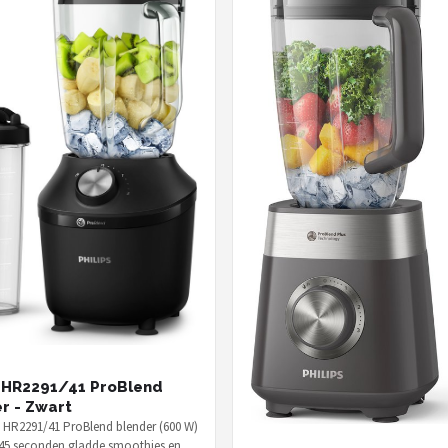
s HR2291/41 ProBlend
r - Zwart
s HR2291/41 ProBlend blender (600 W)
45 seconden gladde smoothies en