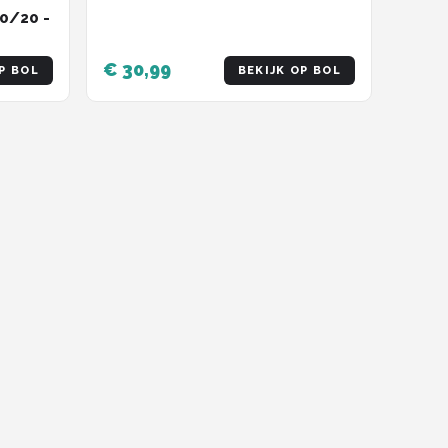
20/20 -
€ 30,99
P BOL
BEKIJK OP BOL