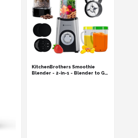
KitchenBrothers Smoothie
Blender - 2-in-1 - Blender to Go
- 4 Bekers - Smoothie Maker To
Go - Mini Blender - Zilver