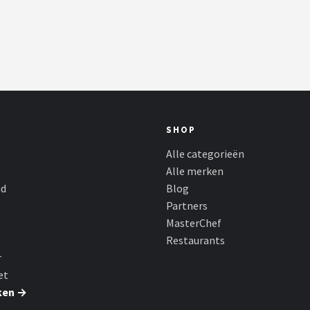
SHOP
Alle categorieën
Alle merken
id
Blog
Partners
MasterChef
Restaurants
r
et
ken →