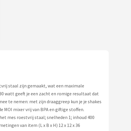
tvrij staal zijn gemaakt, wat een maximale
 watt geeft je een zacht en romige resultaat dat
 mee te nemen: met zijn draaggreep kun je je shakes
 MOI mixer vrij van BPA en giftige stoffen.
het mes roestvrij staal; snelheden 1; inhoud 400
etingen van item (L x B x H) 12 x 12 x 36