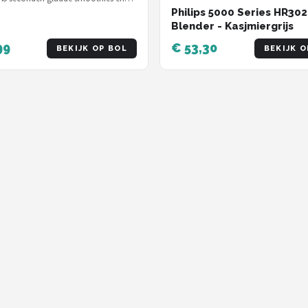
ook ijs — voor € 57,00 e…
Philips 5000 Series HR30
Blender - Kasjmiergrijs
99
€ 53,30
BEKIJK OP BOL
BEKIJK O