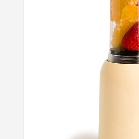
Juicers
Shop
POPULAIRE MERKEN
Kenwood
Moulinex
KitchenAid
Magimix
Braun
Bardi