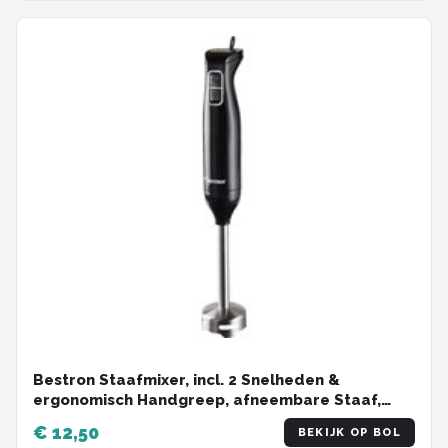
Bestron Staafmixer, incl. 2 Snelheden &
ergonomisch Handgreep, afneembare Staaf,
vatwassergeschickt, 250 Watt, ASM250Z, kleur:
€ 12,50
BEKIJK OP BOL
Zwart / rvs