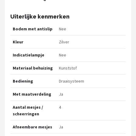
Uiterlijke kenmerken
Bodem met antislip
Nee
Kleur
Zilver
Indicatielampje
Nee
Materiaal behuizing
Kunststof
Bediening
Draaisysteem
Met maatverdeling
Ja
Aantal mesjes /
4
scheerringen
Afneembare mesjes
Ja