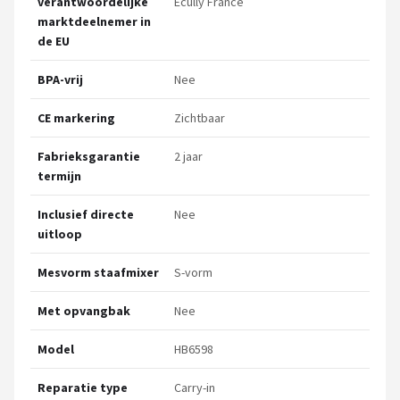
verantwoordelijke
Ecully France
marktdeelnemer in
de EU
BPA-vrij
Nee
CE markering
Zichtbaar
Fabrieksgarantie
2 jaar
termijn
Inclusief directe
Nee
uitloop
Mesvorm staafmixer
S-vorm
Met opvangbak
Nee
Model
HB6598
Reparatie type
Carry-in