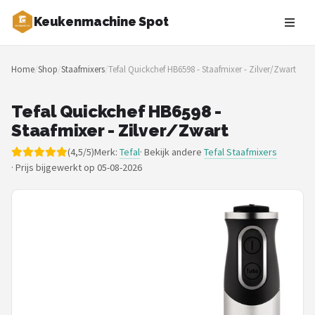
Keukenmachine Spot
Zoeken
Home
/
Shop
/
Staafmixers
/
Tefal Quickchef HB6598 - Staafmixer - Zilver/Zwart
NAVIGATIE
Shop
Tefal Quickchef HB6598 -
Staafmixer - Zilver/Zwart
Merken
(4,5/5)
Merk:
Tefal
· Bekijk andere
Tefal Staafmixers
·
Prijs bijgewerkt op 05-08-2026
Blog
MasterChef
Restaurants
Keukenmachines
Staafmixers