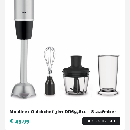
Moulinex Quickchef 3in1 DD655810 - Staafmixer
€ 45,99
BEKIJK OP BOL