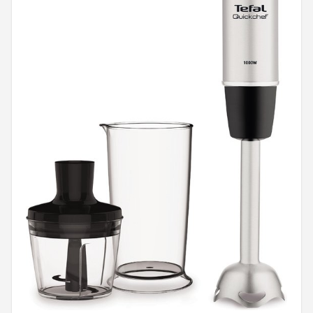
Juicers
Shop
POPULAIRE MERKEN
Kenwood
Moulinex
KitchenAid
Magimix
Braun
Bardi