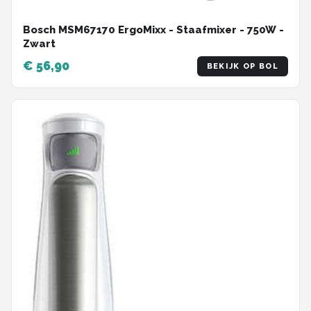
Bosch MSM67170 ErgoMixx - Staafmixer - 750W -
Zwart
€ 56,90
BEKIJK OP BOL