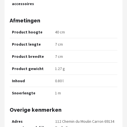
accessoires
Afmetingen
Product hoogte
40 cm
Product lengte
7 cm
Product breedte
7 cm
Product gewicht
1.27 g
Inhoud
0.80 l
Snoerlengte
1 m
Overige kenmerken
Adres
112 Chemin du Moulin Carron 69134