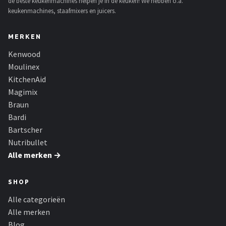
de beste keukenmachines helpen je in de keuken! We hebben o.a.
keukenmachines, staafmixers en juicers.
MERKEN
Kenwood
Moulinex
KitchenAid
Magimix
Braun
Bardi
Bartscher
Nutribullet
Alle merken →
SHOP
Alle categorieën
Alle merken
Blog