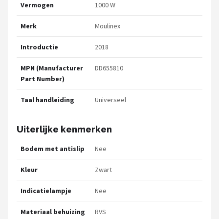
Vermogen
1000 W
Merk
Moulinex
Introductie
2018
MPN (Manufacturer
DD655810
Part Number)
Taal handleiding
Universeel
Uiterlijke kenmerken
Bodem met antislip
Nee
Kleur
Zwart
Indicatielampje
Nee
Materiaal behuizing
RVS