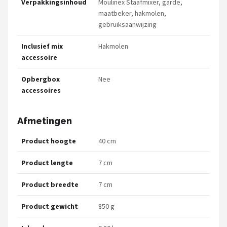
Verpakkingsinhoud
Moulinex Staafmixer, garde,
maatbeker, hakmolen,
gebruiksaanwijzing
Inclusief mix
Hakmolen
accessoire
Opbergbox
Nee
accessoires
Afmetingen
Product hoogte
40 cm
Product lengte
7 cm
Product breedte
7 cm
Product gewicht
850 g