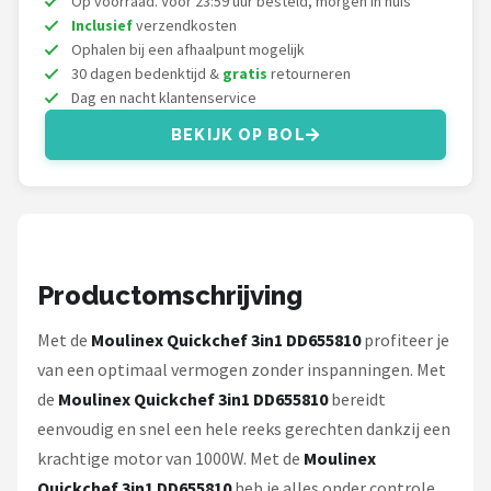
Op voorraad. Voor 23:59 uur besteld, morgen in huis
Bartscher
Inclusief
verzendkosten
Ophalen bij een afhaalpunt mogelijk
Nutribullet
30 dagen bedenktijd &
gratis
retourneren
Dag en nacht klantenservice
KitchenBrothers
BEKIJK OP BOL
Philips
Alle merken →
Productomschrijving
Met de
Moulinex Quickchef 3in1 DD655810
profiteer je
van een optimaal vermogen zonder inspanningen. Met
de
Moulinex Quickchef 3in1 DD655810
bereidt
eenvoudig en snel een hele reeks gerechten dankzij een
krachtige motor van 1000W. Met de
Moulinex
Quickchef 3in1 DD655810
heb je alles onder controle