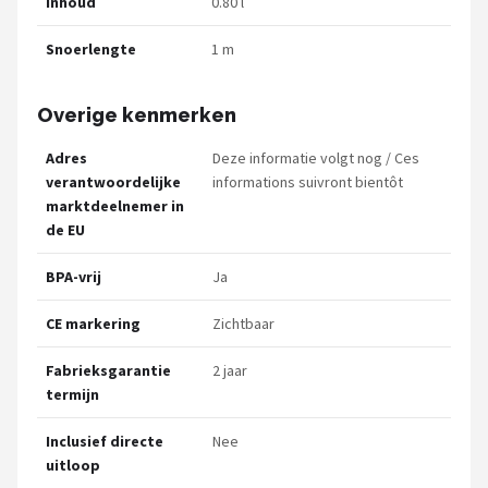
Inhoud
0.80 l
Snoerlengte
1 m
Overige kenmerken
Adres
Deze informatie volgt nog / Ces
verantwoordelijke
informations suivront bientôt
marktdeelnemer in
de EU
BPA-vrij
Ja
CE markering
Zichtbaar
Fabrieksgarantie
2 jaar
termijn
Inclusief directe
Nee
uitloop