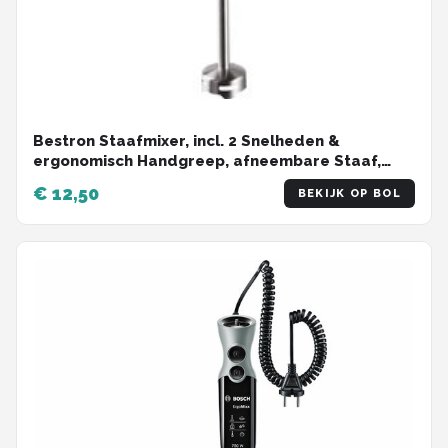
Bestron Staafmixer, incl. 2 Snelheden &
ergonomisch Handgreep, afneembare Staaf,
vatwassergeschickt, 250 Watt, ASM250Z, kleur:
€ 12,50
BEKIJK OP BOL
Zwart / rvs