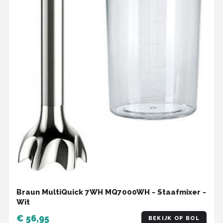
Braun MultiQuick 7WH MQ7000WH - Staafmixer -
Wit
€ 56,95
BEKIJK OP BOL