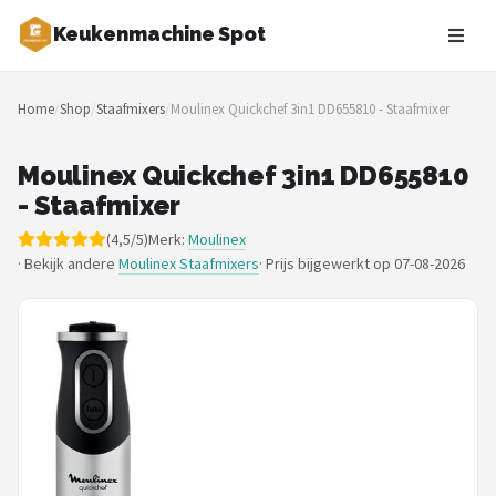
Keukenmachine Spot
Zoeken
Home
/
Shop
/
Staafmixers
/
Moulinex Quickchef 3in1 DD655810 - Staafmixer
NAVIGATIE
Shop
Moulinex Quickchef 3in1 DD655810
- Staafmixer
Merken
(4,5/5)
Merk:
Moulinex
· Bekijk andere
Moulinex Staafmixers
·
Prijs bijgewerkt op 07-08-2026
Blog
MasterChef
Restaurants
Keukenmachines
Staafmixers