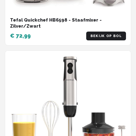
Tefal Quickchef HB6598 - Staafmixer -
Zilver/Zwart
€ 72,99
BEKIJK OP BOL