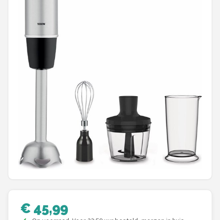
Juicers
Shop
POPULAIRE MERKEN
Kenwood
Moulinex
KitchenAid
Magimix
Braun
Bardi
€ 45,99