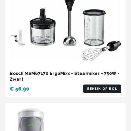
Bosch MSM67170 ErgoMixx - Staafmixer - 750W -
Zwart
€ 56,90
BEKIJK OP BOL