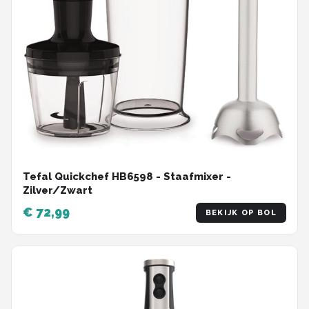
Tefal Quickchef HB6598 - Staafmixer -
Zilver/Zwart
€ 72,99
BEKIJK OP BOL