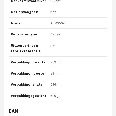
Mesvorm staafmixer
S-vorm
Met opvangbak
Nee
Model
ASM250Z
Reparatie type
Carry-in
Uitzonderingen
nvt
fabrieksgarantie
Verpakking breedte
219 mm
Verpakking hoogte
73 mm
Verpakking lengte
256 mm
Verpakkingsgewicht
610 g
EAN