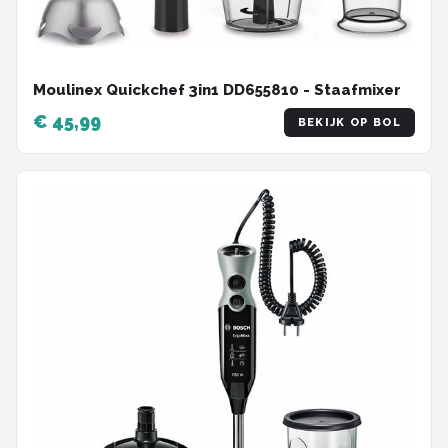
Moulinex Quickchef 3in1 DD655810 - Staafmixer
€ 45,99
BEKIJK OP BOL