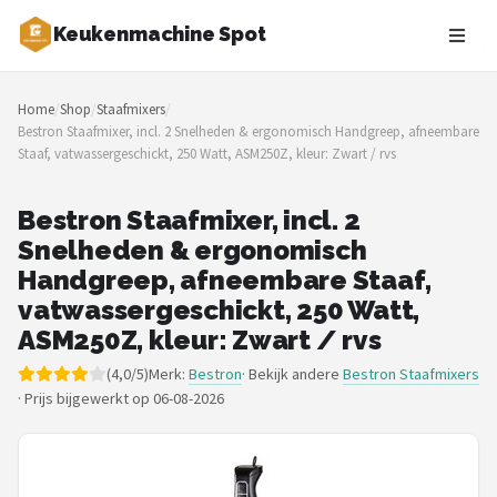
Keukenmachine Spot
Zoeken
Home
/
Shop
/
Staafmixers
/
NAVIGATIE
Bestron Staafmixer, incl. 2 Snelheden & ergonomisch Handgreep, afneembare
Staaf, vatwassergeschickt, 250 Watt, ASM250Z, kleur: Zwart / rvs
Shop
Merken
Bestron Staafmixer, incl. 2
Snelheden & ergonomisch
Blog
Handgreep, afneembare Staaf,
vatwassergeschickt, 250 Watt,
MasterChef
ASM250Z, kleur: Zwart / rvs
(4,0/5)
Merk:
Bestron
· Bekijk andere
Bestron Staafmixers
Restaurants
·
Prijs bijgewerkt op 06-08-2026
Keukenmachines
Staafmixers