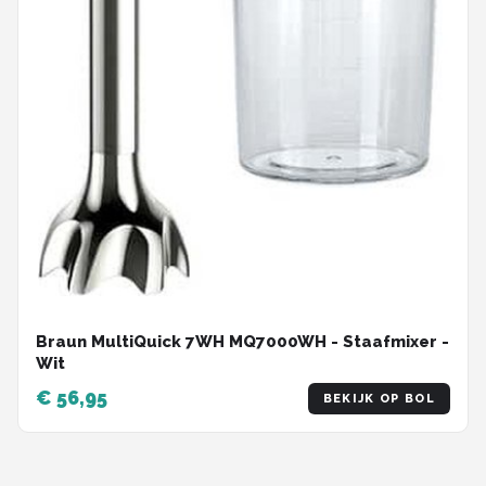
Braun MultiQuick 7WH MQ7000WH - Staafmixer -
Wit
€ 56,95
BEKIJK OP BOL