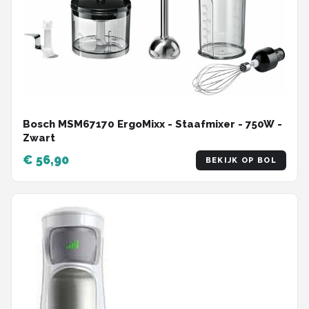
Bosch MSM67170 ErgoMixx - Staafmixer - 750W -
Zwart
€ 56,90
BEKIJK OP BOL