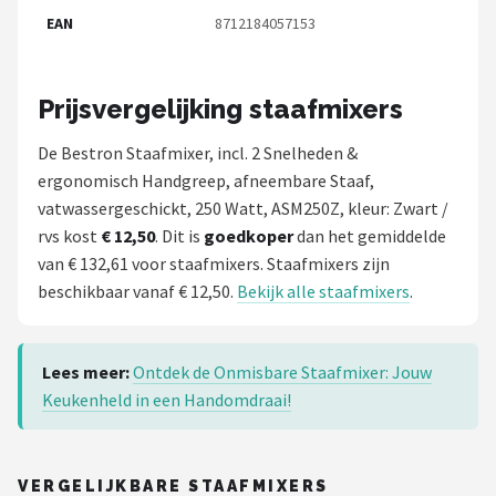
EAN
8712184057153
Prijsvergelijking staafmixers
De Bestron Staafmixer, incl. 2 Snelheden &
ergonomisch Handgreep, afneembare Staaf,
vatwassergeschickt, 250 Watt, ASM250Z, kleur: Zwart /
rvs kost
€ 12,50
. Dit is
goedkoper
dan het gemiddelde
van € 132,61 voor staafmixers. Staafmixers zijn
beschikbaar vanaf € 12,50.
Bekijk alle staafmixers
.
Lees meer:
Ontdek de Onmisbare Staafmixer: Jouw
Keukenheld in een Handomdraai!
VERGELIJKBARE STAAFMIXERS