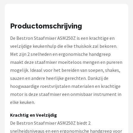
Bartscher
Nutribullet
Productomschrijving
KitchenBrothers
De Bestron Staafmixer ASM250Z is een krachtige en
Philips
veelzijdige keukenhulp die elke thuiskok zal bekoren.
Met zijn 2 snelheden en ergonomische handgreep
Alle merken →
maakt deze staafmixer moeiteloos mengen en pureren
mogelijk. Ideaal voor het bereiden van soepen, shakes,
sauzen en andere heerlijke gerechten. Dankzij de
hoogwaardige roestvrijstalen materialen en krachtige
motor is deze staafmixer een onmisbaar instrument in
elke keuken.
Krachtig en Veelzijdig
De Bestron Staafmixer ASM250Z biedt 2
snelheidsniveaus en een ergonomische handgreep voor