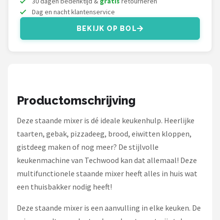
30 dagen bedenktijd &
gratis
retourneren
Bartscher
Dag en nacht klantenservice
Nutribullet
BEKIJK OP BOL
KitchenBrothers
Philips
Productomschrijving
Alle merken →
Deze staande mixer is dé ideale keukenhulp. Heerlijke
taarten, gebak, pizzadeeg, brood, eiwitten kloppen,
gistdeeg maken of nog meer? De stijlvolle
keukenmachine van Techwood kan dat allemaal! Deze
multifunctionele staande mixer heeft alles in huis wat
een thuisbakker nodig heeft!
Deze staande mixer is een aanvulling in elke keuken. De