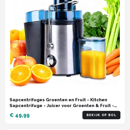
Sapcentrifuges Groenten en Fruit - Kitchen
Sapcentrifuge - Juicer voor Groenten & Fruit -
Grote Vulopening - 2 Snelheden - 1000 Watt -
€ 49,99
BEKIJK OP BOL
Zilver