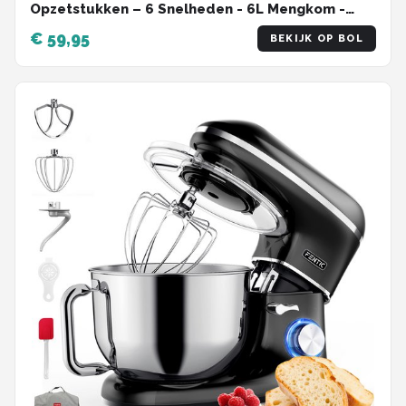
Opzetstukken – 6 Snelheden - 6L Mengkom -
1500W - Keukenrobot - Foodprocessor -
€ 59,95
BEKIJK OP BOL
Keukenmixer - Zwart