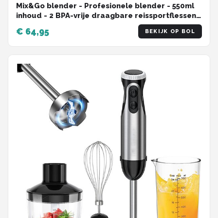
Mix&Go blender - Profesionele blender - 550ml
inhoud - 2 BPA-vrije draagbare reissportflessen -
300W vermogen - 4 Messen van roestvrij staal -
€ 64,95
BEKIJK OP BOL
ABS -