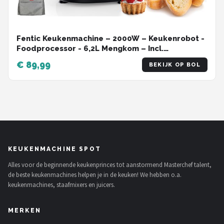
Fentic Keukenmachine – 2000W – Keukenrobot -
Foodprocessor - 6,2L Mengkom – Incl.
Beschermhoes en extra Accessoires – Zwart
€ 89,99
BEKIJK OP BOL
KEUKENMACHINE SPOT
Alles voor de beginnende keukenprinces tot aanstormend Masterchef talent,
de beste keukenmachines helpen je in de keuken! We hebben o.a.
keukenmachines, staafmixers en juicers.
MERKEN