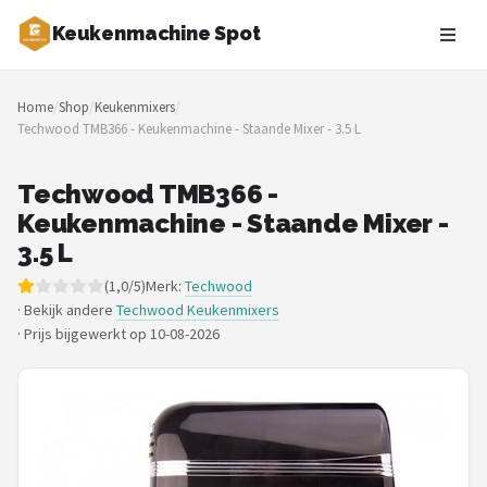
Keukenmachine Spot
Zoeken
Home
/
Shop
/
Keukenmixers
/
NAVIGATIE
Techwood TMB366 - Keukenmachine - Staande Mixer - 3.5 L
Shop
Techwood TMB366 -
Merken
Keukenmachine - Staande Mixer -
3.5 L
Blog
(1,0/5)
Merk:
Techwood
· Bekijk andere
Techwood Keukenmixers
MasterChef
·
Prijs bijgewerkt op 10-08-2026
Restaurants
Keukenmachines
Staafmixers