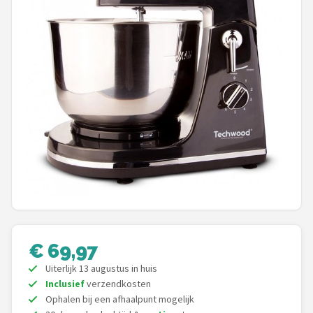
Juicers
Shop
POPULAIRE MERKEN
Kenwood
Moulinex
KitchenAid
Magimix
€ 69,97
Braun
Uiterlijk 13 augustus in huis
Bardi
Inclusief
verzendkosten
Ophalen bij een afhaalpunt mogelijk