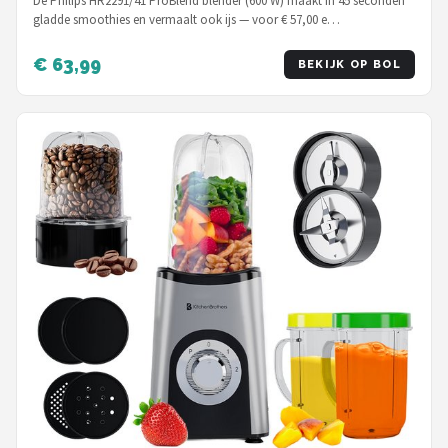
De Philips HR2291/41 ProBlend blender (600 W) maakt in 45 seconden
gladde smoothies en vermaalt ook ijs — voor € 57,00 e…
€ 63,99
BEKIJK OP BOL