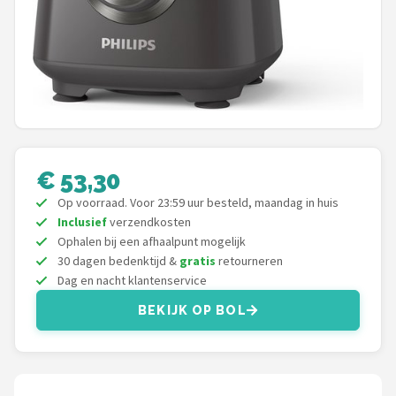
Bartscher
Nutribullet
KitchenBrothers
Philips
€ 53,30
Alle merken →
Op voorraad. Voor 23:59 uur besteld, maandag in huis
Inclusief
verzendkosten
Ophalen bij een afhaalpunt mogelijk
30 dagen bedenktijd &
gratis
retourneren
Dag en nacht klantenservice
BEKIJK OP BOL