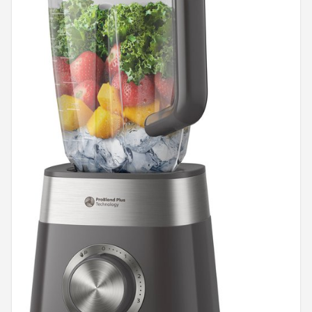
Juicers
Shop
POPULAIRE MERKEN
Kenwood
Moulinex
KitchenAid
Magimix
Braun
Bardi