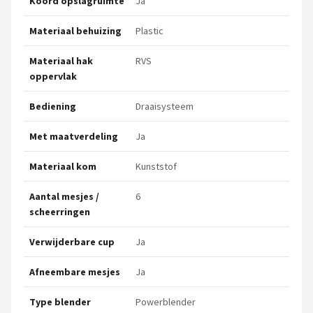
Koord opslagruimte
Ja
Materiaal behuizing
Plastic
Materiaal hak
RVS
oppervlak
Bediening
Draaisysteem
Met maatverdeling
Ja
Materiaal kom
Kunststof
Aantal mesjes /
6
scheerringen
Verwijderbare cup
Ja
Afneembare mesjes
Ja
Type blender
Powerblender