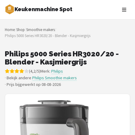
Keukenmachine Spot
Zoeken
Home
/
Shop
/
Smoothie makers
/
NAVIGATIE
Philips 5000 Series HR3020/20 - Blender - Kasjmiergrijs
Shop
Philips 5000 Series HR3020/20 -
Merken
Blender - Kasjmiergrijs
(4,2/5)
Merk:
Philips
Blog
· Bekijk andere
Philips Smoothie makers
·
Prijs bijgewerkt op 08-08-2026
MasterChef
Restaurants
Keukenmachines
Staafmixers