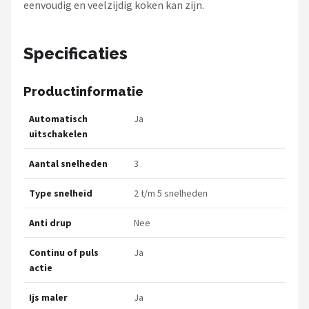
eenvoudig en veelzijdig koken kan zijn.
Specificaties
Productinformatie
Automatisch
Ja
uitschakelen
Aantal snelheden
3
Type snelheid
2 t/m 5 snelheden
Anti drup
Nee
Continu of puls
Ja
actie
Ijs maler
Ja