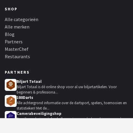
SHOP
Alle categorieën
Alle merken
Blog
Partners
MasterChef
Restaurants
PARTNERS
Biljart Totaal
Biljart Totaal is dé online shop voor al uw biljartartikelen. Voor
beginners & professiona...
180Darts
Alle achtergrond informatie over de dartsport, spelers, toernooien en
statistieken! Met de...
Camerabeveiligingshop
Beveilig uw huis met deurbellen met camera's, bewakingscamera's,
beveiligingscamerasysteme...
KadoKiezer
🎁