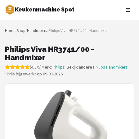
Keukenmachine Spot
Zoeken
Home
/
Shop
/
Handmixers
/
Philips Viva HR3741/00 - Handmixer
NAVIGATIE
Shop
Philips Viva HR3741/00 -
Handmixer
Merken
(4,5/5)
Merk:
Philips
· Bekijk andere
Philips Handmixers
·
Prijs bijgewerkt op 09-08-2026
Blog
MasterChef
Restaurants
Keukenmachines
Staafmixers