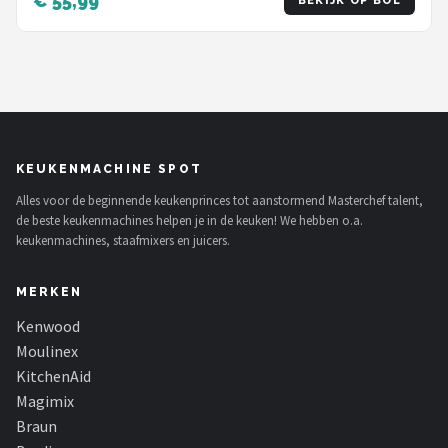
€ 55,99
BEKIJK OP BOL
KEUKENMACHINE SPOT
Alles voor de beginnende keukenprinces tot aanstormend Masterchef talent,
de beste keukenmachines helpen je in de keuken! We hebben o.a.
keukenmachines, staafmixers en juicers.
MERKEN
Kenwood
Moulinex
KitchenAid
Magimix
Braun