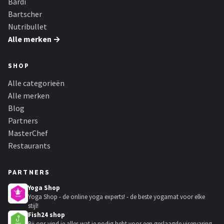
Bardi
Bartscher
Nutribullet
Alle merken →
SHOP
Alle categorieën
Alle merken
Blog
Partners
MasterChef
Restaurants
PARTNERS
Yoga Shop
Yoga Shop - de online yoga experts! - de beste yogamat voor elke
stijl!
Fish24 shop
Bij ons vind je alles wat je nodig hebt voor een geslaagde viservaring.