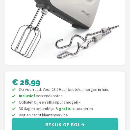
Juicers
Shop
POPULAIRE MERKEN
Kenwood
Moulinex
KitchenAid
€ 28,99
Magimix
Op voorraad. Voor 23:59 uur besteld, morgen in huis
Inclusief
verzendkosten
Ophalen bij een afhaalpunt mogelijk
Braun
30 dagen bedenktijd &
gratis
retourneren
Dag en nacht klantenservice
Bardi
BEKIJK OP BOL