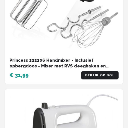
Princess 222206 Handmixer - Inclusief
opbergdoos - Mixer met RVS deeghaken en
gardes - 5 snelheden en turbofunctie - 500W –
€ 31,99
BEKIJK OP BOL
Krachtige motor