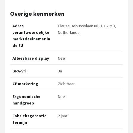
Overige kenmerken
Adres
Clause Debussylaan 88, 1082 MD,
verantwoordelijke
Netherlands
marktdeelnemer in
de EU
Afleesbare display
Nee
BPA-vrij
Ja
CE markering
Zichtbaar
Ergonomische
Nee
handgreep
Fabrieksgarantie
2 jaar
termijn