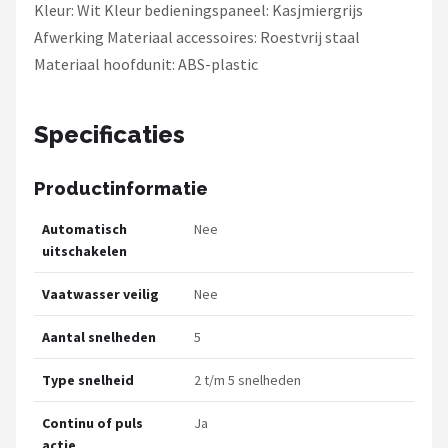
Kleur: Wit Kleur bedieningspaneel: Kasjmiergrijs
Afwerking Materiaal accessoires: Roestvrij staal
Materiaal hoofdunit: ABS-plastic
Specificaties
Productinformatie
Automatisch
Nee
uitschakelen
Vaatwasser veilig
Nee
Aantal snelheden
5
Type snelheid
2 t/m 5 snelheden
Continu of puls
Ja
actie