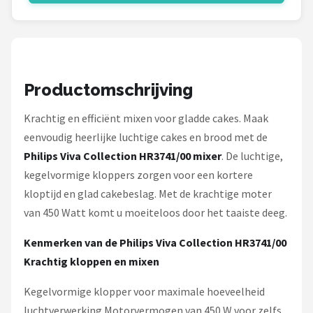
Bartscher
Nutribullet
KitchenBrothers
Productomschrijving
Philips
Krachtig en efficiënt mixen voor gladde cakes. Maak
eenvoudig heerlijke luchtige cakes en brood met de
Alle merken →
Philips Viva Collection HR3741/00 mixer
. De luchtige,
kegelvormige kloppers zorgen voor een kortere
kloptijd en glad cakebeslag. Met de krachtige moter
van 450 Watt komt u moeiteloos door het taaiste deeg.
Kenmerken van de Philips Viva Collection HR3741/00
Krachtig kloppen en mixen
Kegelvormige klopper voor maximale hoeveelheid
luchtverwerking Motorvermogen van 450 W voor zelfs