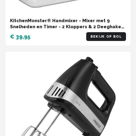
KitchenMonster® Handmixer - Mixer met 9
Snelheden en Timer - 2 Kloppers & 2 Deeghaken
& Garde & Opbergbak
€ 39,95
BEKIJK OP BOL