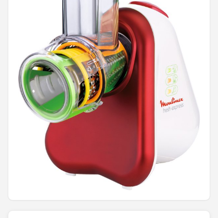
Juicers
Shop
POPULAIRE MERKEN
Kenwood
Moulinex
KitchenAid
Magimix
Braun
Bardi