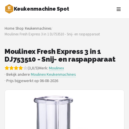
Keukenmachine Spot
Zoeken
Home
/
Shop
/
Keukenmachines
/
NAVIGATIE
Moulinex Fresh Express 3 in 1 DJ753510 - Snij- en raspapparaat
Shop
Moulinex Fresh Express 3 in 1
Merken
DJ753510 - Snij- en raspapparaat
(3,8/5)
Merk:
Moulinex
Blog
· Bekijk andere
Moulinex Keukenmachines
·
Prijs bijgewerkt op 06-08-2026
MasterChef
Restaurants
Keukenmachines
Staafmixers