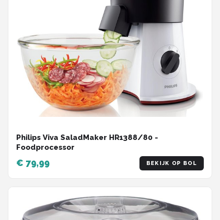
Philips Viva SaladMaker HR1388/80 -
Foodprocessor
€ 79,99
BEKIJK OP BOL