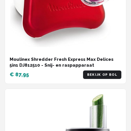
Moulinex Shredder Fresh Express Max Delices
5in1 DJ812510 - Snij- en raspapparaat
€ 87,95
BEKIJK OP BOL