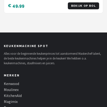
16220008 - Wit
€ 49,99
BEKIJK OP BOL
KEUKENMACHINE SPOT
Alles voor de beginnende keukenprinces tot aanstormend Masterchef talent,
de beste keukenmachines helpen je in de keuken! We hebben o.a.
keukenmachines, staafmixers en juicers.
MERKEN
Kenwood
Moulinex
KitchenAid
Magimix