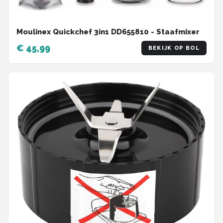
Moulinex Quickchef 3in1 DD655810 - Staafmixer
€ 45,99
BEKIJK OP BOL