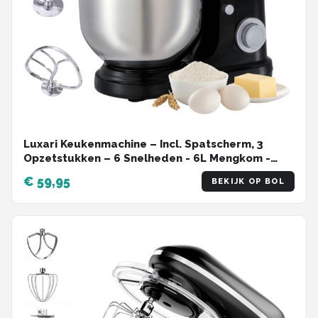
Luxari Keukenmachine – Incl. Spatscherm, 3
Opzetstukken – 6 Snelheden - 6L Mengkom -
1500W - Keukenrobot - Foodprocessor -
€ 59,95
BEKIJK OP BOL
Keukenmixer - Zwart