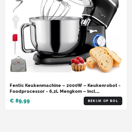
Fentic Keukenmachine – 2000W – Keukenrobot -
Foodprocessor - 6,2L Mengkom – Incl.
Beschermhoes en extra Accessoires – Zwart
€ 89,99
BEKIJK OP BOL