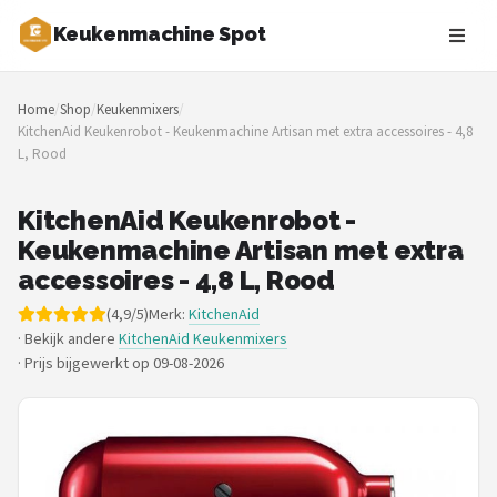
Keukenmachine Spot
Zoeken
Home
/
Shop
/
Keukenmixers
/
NAVIGATIE
KitchenAid Keukenrobot - Keukenmachine Artisan met extra accessoires - 4,8
L, Rood
Shop
Merken
KitchenAid Keukenrobot -
Keukenmachine Artisan met extra
Blog
accessoires - 4,8 L, Rood
(4,9/5)
Merk:
KitchenAid
MasterChef
· Bekijk andere
KitchenAid Keukenmixers
·
Prijs bijgewerkt op 09-08-2026
Restaurants
Keukenmachines
Staafmixers