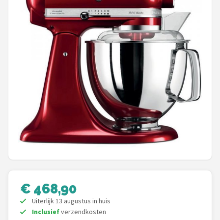
Juicers
Shop
POPULAIRE MERKEN
Kenwood
Moulinex
KitchenAid
Magimix
Braun
€ 468,90
Bardi
Uiterlijk 13 augustus in huis
Inclusief
verzendkosten