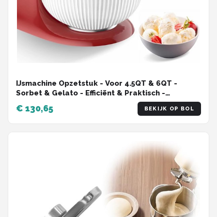
IJsmachine Opzetstuk - Voor 4.5QT & 6QT -
Sorbet & Gelato - Efficiënt & Praktisch -
Compact & Lichtgewicht - Stijlvol & Handzaam -
€ 130,65
BEKIJK OP BOL
Duurzaam & Krachtig - Makkelijk in Gebruik -
Snel Gereed