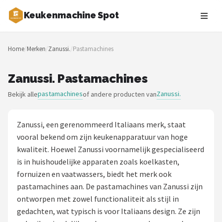
Keukenmachine Spot
Zoeken
Home
/
Merken
/
Zanussi.
/
Pastamachines
NAVIGATIE
Shop
Zanussi. Pastamachines
pastamachines
Zanussi.
Bekijk alle
of andere producten van
Merken
Blog
Zanussi, een gerenommeerd Italiaans merk, staat
vooral bekend om zijn keukenapparatuur van hoge
MasterChef
kwaliteit. Hoewel Zanussi voornamelijk gespecialiseerd
is in huishoudelijke apparaten zoals koelkasten,
Restaurants
fornuizen en vaatwassers, biedt het merk ook
pastamachines aan. De pastamachines van Zanussi zijn
Keukenmachines
ontworpen met zowel functionaliteit als stijl in
gedachten, wat typisch is voor Italiaans design. Ze zijn
Staafmixers