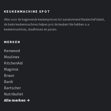
Bartscher
KEUKENMACHINE SPOT
Nutribullet
Alles voor de beginnende keukenprinces tot aanstormend Masterchef talent,
de beste keukenmachines helpen je in de keuken! We hebben o.a.
KitchenBrothers
keukenmachines, staafmixers en juicers.
Philips
MERKEN
Alle merken →
Kenwood
Moulinex
KitchenAid
Magimix
Braun
Bardi
Bartscher
Nutribullet
Alle merken →