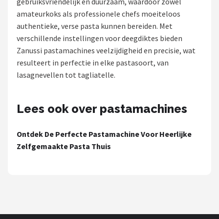
gebruiksvriendelijk en duurzaam, waardoor zowel
amateurkoks als professionele chefs moeiteloos
Juicers
authentieke, verse pasta kunnen bereiden. Met
verschillende instellingen voor deegdiktes bieden
Shop
Zanussi pastamachines veelzijdigheid en precisie, wat
POPULAIRE MERKEN
resulteert in perfectie in elke pastasoort, van
lasagnevellen tot tagliatelle.
Kenwood
Moulinex
Lees ook over pastamachines
KitchenAid
Ontdek De Perfecte Pastamachine Voor Heerlijke
Zelfgemaakte Pasta Thuis
Magimix
Braun
Bardi