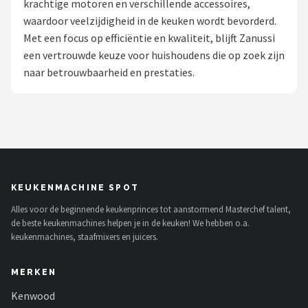
krachtige motoren en verschillende accessoires,
waardoor veelzijdigheid in de keuken wordt bevorderd.
Juicers
Met een focus op efficiëntie en kwaliteit, blijft Zanussi
een vertrouwde keuze voor huishoudens die op zoek zijn
Shop
naar betrouwbaarheid en prestaties.
POPULAIRE MERKEN
Kenwood
Moulinex
KitchenAid
KEUKENMACHINE SPOT
Alles voor de beginnende keukenprinces tot aanstormend Masterchef talent,
Magimix
de beste keukenmachines helpen je in de keuken! We hebben o.a.
keukenmachines, staafmixers en juicers.
Braun
MERKEN
Bardi
Kenwood