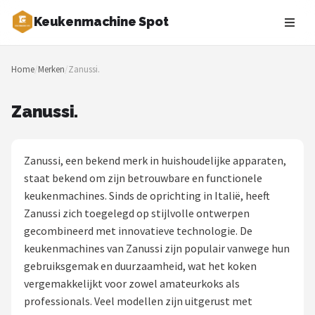
Keukenmachine Spot
Zoeken
Home
/
Merken
/
Zanussi.
NAVIGATIE
Shop
Zanussi.
Merken
Zanussi, een bekend merk in huishoudelijke apparaten,
Blog
staat bekend om zijn betrouwbare en functionele
keukenmachines. Sinds de oprichting in Italië, heeft
MasterChef
Zanussi zich toegelegd op stijlvolle ontwerpen
gecombineerd met innovatieve technologie. De
Restaurants
keukenmachines van Zanussi zijn populair vanwege hun
gebruiksgemak en duurzaamheid, wat het koken
Keukenmachines
vergemakkelijkt voor zowel amateurkoks als
professionals. Veel modellen zijn uitgerust met
Staafmixers