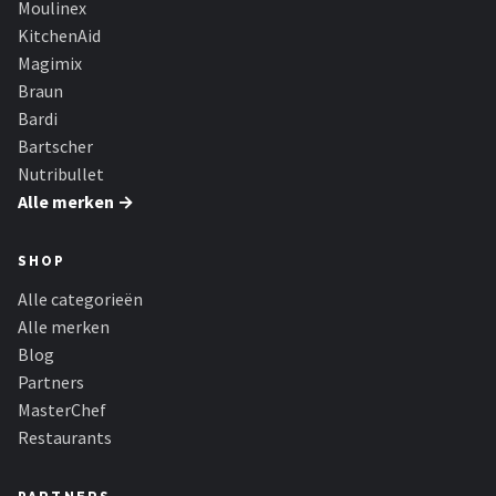
Moulinex
Bartscher
KitchenAid
Nutribullet
Magimix
Braun
KitchenBrothers
Bardi
Bartscher
Philips
Nutribullet
Alle merken →
Alle merken →
SHOP
Alle categorieën
Alle merken
Blog
Partners
MasterChef
Restaurants