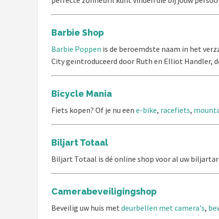
Juicers
Barbie Shop
Shop
Barbie Poppen
is de beroemdste naam in het verz
POPULAIRE MERKEN
City geïntroduceerd door Ruth en Elliot Handler, d
Kenwood
Bicycle Mania
Moulinex
Fiets kopen? Of je nu een
e-bike
,
racefiets
,
mounta
KitchenAid
Biljart Totaal
Magimix
Biljart Totaal is dé online shop voor al uw biljart
Braun
Camerabeveiligingshop
Bardi
Beveilig uw huis met
deurbellen met camera's
,
be