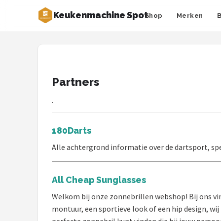
Keukenmachine Spot
Shop
Merken
Zoeken
NAVIGATIE
Shop
Partners
Merken
.
Blog
180Darts
MasterChef
Alle achtergrond informatie over de dartsport, sp
Restaurants
All Cheap Sunglasses
Keukenmachines
Welkom bij onze zonnebrillen webshop! Bij ons vind
montuur, een sportieve look of een hip design, wi
Staafmixers
perfecte zonnebril kunt vinden die bij jouw persoonl