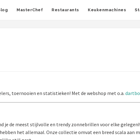
Blog
MasterChef
Restaurants
Keukenmachines
St
elers, toernooien en statistieken! Met de webshop met o.a.
dartbo
 je de meest stijlvolle en trendy zonnebrillen voor elke gelegenh
j hebben het allemaal. Onze collectie omvat een breed scala aan me
ijke stijl past.