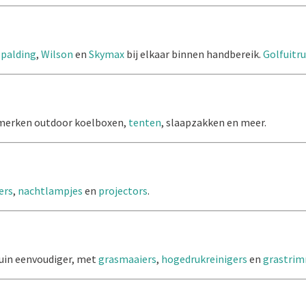
Spalding
,
Wilson
en
Skymax
bij elkaar binnen handbereik.
Golfuitr
 merken outdoor koelboxen,
tenten
, slaapzakken en meer.
ers
,
nachtlampjes
en
projectors
.
tuin eenvoudiger, met
grasmaaiers
,
hogedrukreinigers
en
grastri