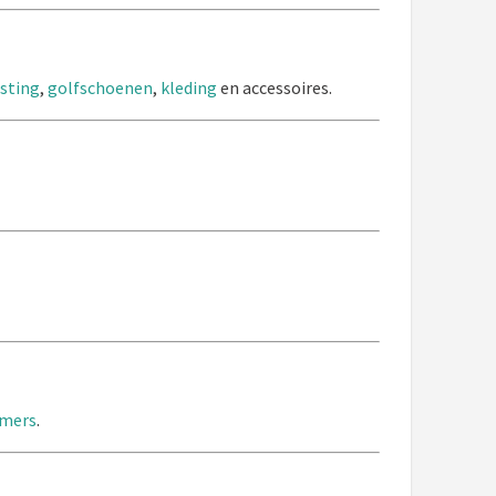
usting
,
golfschoenen
,
kleding
en accessoires.
mmers
.