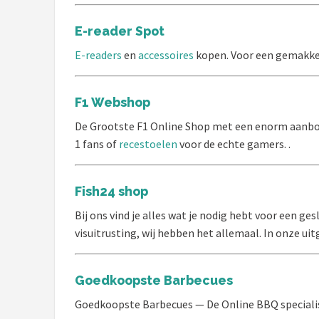
Bartscher
E-reader Spot
Nutribullet
E-readers
en
accessoires
kopen. Voor een gemakkeli
KitchenBrothers
F1 Webshop
Philips
De Grootste F1 Online Shop met een enorm aanbo
1 fans of
recestoelen
voor de echte gamers. .
Alle merken →
Fish24 shop
Bij ons vind je alles wat je nodig hebt voor een 
visuitrusting, wij hebben het allemaal. In onze uitg
Goedkoopste Barbecues
Goedkoopste Barbecues — De Online BBQ speciali