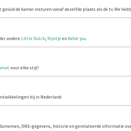
t geluid de kamer insturen vanaf dezelfde plaats als de tv. We heb
der andere
Little Dutch
,
Nijntje
en
Bébé-jou
.
amat
voor elke stijl!
twikkelingen bij in Nederland.
domeinen, DNS-gegevens, historie en gerelateerde informatie ove