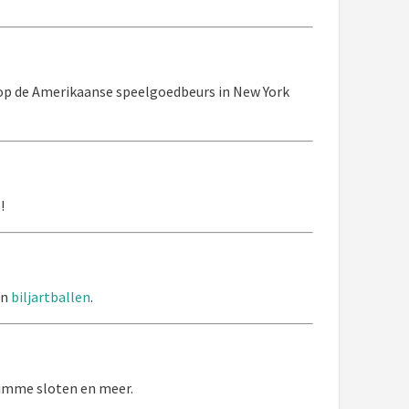
 op de Amerikaanse speelgoedbeurs in New York
!
en
biljartballen
.
limme sloten en meer.