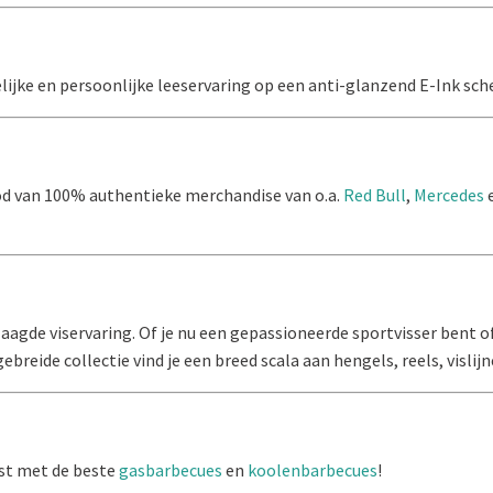
jke en persoonlijke leeservaring op een anti-glanzend E-Ink sche
d van 100% authentieke merchandise van o.a.
Red Bull
,
Mercedes
geslaagde viservaring. Of je nu een gepassioneerde sportvisser be
ebreide collectie vind je een breed scala aan hengels, reels, vislij
st met de beste
gasbarbecues
en
koolenbarbecues
!