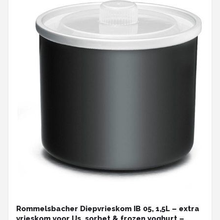
Rommelsbacher Diepvrieskom IB 05, 1,5L – extra
vrieskom voor IJs, sorbet & frozen yoghurt –