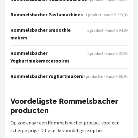
Bartscher
Rommelsbacher Pastamachines
1 product · vanaf € 279,95
Nutribullet
Rommelsbacher Smoothie
1 product · vanaf € 94,99
KitchenBrothers
makers
Philips
Rommelsbacher
1 product · vanaf € 33,95
Yoghurtmakeraccessoires
Alle merken →
Rommelsbacher Yoghurtmakers
2 producten · vanaf € 66,95
Voordeligste Rommelsbacher
producten
Op zoek naar een Rommelsbacher product voor een
scherpe prijs? Dit zijn de voordeligste opties: