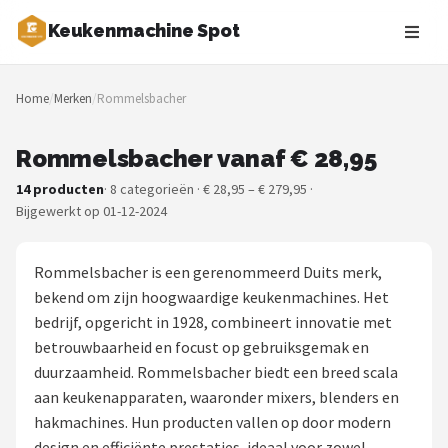
Keukenmachine Spot
Zoeken
Home
/
Merken
/
Rommelsbacher
NAVIGATIE
Shop
Rommelsbacher vanaf € 28,95
14 producten
· 8 categorieën · € 28,95 – € 279,95 ·
Merken
Bijgewerkt op 01-12-2024
Blog
Rommelsbacher is een gerenommeerd Duits merk,
MasterChef
bekend om zijn hoogwaardige keukenmachines. Het
bedrijf, opgericht in 1928, combineert innovatie met
Restaurants
betrouwbaarheid en focust op gebruiksgemak en
duurzaamheid. Rommelsbacher biedt een breed scala
Keukenmachines
aan keukenapparaten, waaronder mixers, blenders en
hakmachines. Hun producten vallen op door modern
Staafmixers
design en efficiënte prestaties, ideaal voor zowel