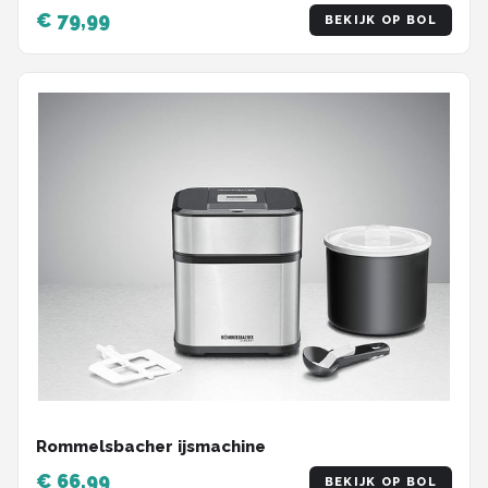
keramische potjes & 2 glazen containers – Voor
€ 79,99
BEKIJK OP BOL
yoghurt, roomkaas, kruidenextracten & vegan
yoghurt – RVS
Rommelsbacher ijsmachine
€ 66,99
BEKIJK OP BOL