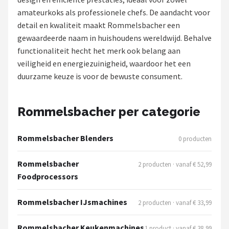
amateurkoks als professionele chefs. De aandacht voor
Juicers
detail en kwaliteit maakt Rommelsbacher een
gewaardeerde naam in huishoudens wereldwijd. Behalve
Shop
functionaliteit hecht het merk ook belang aan
POPULAIRE MERKEN
veiligheid en energiezuinigheid, waardoor het een
duurzame keuze is voor de bewuste consument.
Kenwood
Moulinex
Rommelsbacher per categorie
KitchenAid
Rommelsbacher Blenders
0 producten
Magimix
Rommelsbacher
2 producten · vanaf € 52,99
Foodprocessors
Braun
Rommelsbacher IJsmachines
2 producten · vanaf € 33,99
Bardi
Rommelsbacher Keukenmachines
1 product · vanaf € 38,99