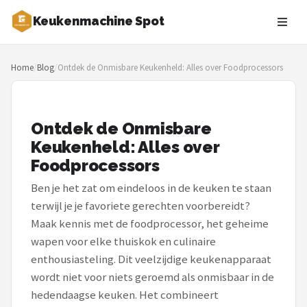
Keukenmachine Spot
Zoeken
Home
/
Blog
/
Ontdek de Onmisbare Keukenheld: Alles over Foodprocessors
NAVIGATIE
Shop
Ontdek de Onmisbare
Merken
Keukenheld: Alles over
Foodprocessors
Blog
Ben je het zat om eindeloos in de keuken te staan
MasterChef
terwijl je je favoriete gerechten voorbereidt?
Maak kennis met de foodprocessor, het geheime
Restaurants
wapen voor elke thuiskok en culinaire
enthousiasteling. Dit veelzijdige keukenapparaat
Keukenmachines
wordt niet voor niets geroemd als onmisbaar in de
hedendaagse keuken. Het combineert
Staafmixers