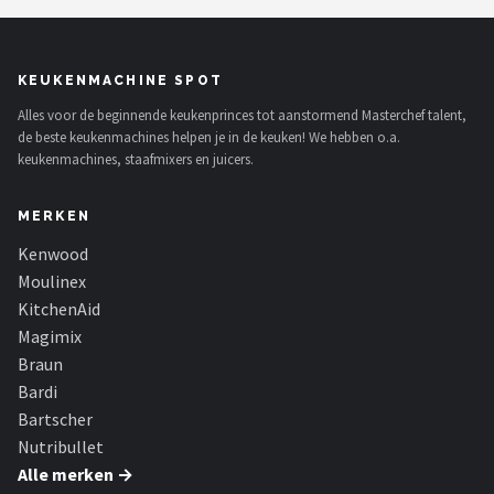
KEUKENMACHINE SPOT
Alles voor de beginnende keukenprinces tot aanstormend Masterchef talent,
de beste keukenmachines helpen je in de keuken! We hebben o.a.
keukenmachines, staafmixers en juicers.
MERKEN
Kenwood
Moulinex
KitchenAid
Magimix
Braun
Bardi
Bartscher
Nutribullet
Alle merken →