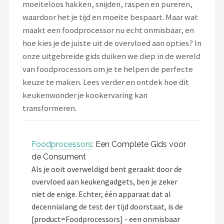
moeiteloos hakken, snijden, raspen en pureren,
waardoor het je tijd en moeite bespaart. Maar wat
Juicers
maakt een foodprocessor nu echt onmisbaar, en
hoe kies je de juiste uit de overvloed aan opties? In
Shop
onze uitgebreide gids duiken we diep in de wereld
POPULAIRE MERKEN
van foodprocessors om je te helpen de perfecte
Kenwood
keuze te maken. Lees verder en ontdek hoe dit
keukenwonder je kookervaring kan
Moulinex
transformeren.
KitchenAid
Foodprocessors
: Een Complete Gids voor
Magimix
de Consument
Als je ooit overweldigd bent geraakt door de
Braun
overvloed aan keukengadgets, ben je zeker
niet de enige. Echter, één apparaat dat al
Bardi
decennialang de test der tijd doorstaat, is de
[product=Foodprocessors] - een onmisbaar