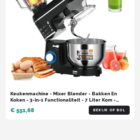
Keukenmachine - Mixer Blender - Bakken En
Koken - 3-in-1 Functionaliteit - 7 Liter Kom -
Zwart
€ 551,68
BEKIJK OP BOL