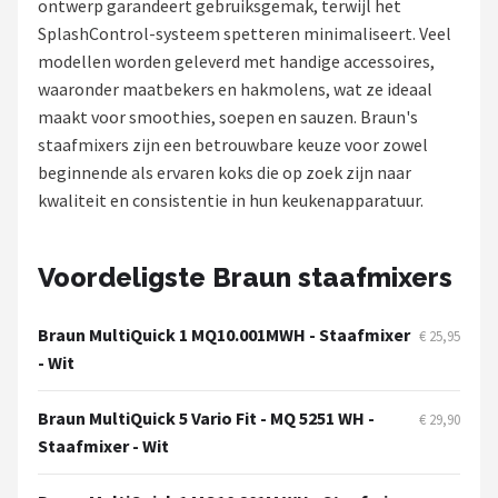
ontwerp garandeert gebruiksgemak, terwijl het
SplashControl-systeem spetteren minimaliseert. Veel
Juicers
modellen worden geleverd met handige accessoires,
waaronder maatbekers en hakmolens, wat ze ideaal
Shop
maakt voor smoothies, soepen en sauzen. Braun's
POPULAIRE MERKEN
staafmixers zijn een betrouwbare keuze voor zowel
beginnende als ervaren koks die op zoek zijn naar
Kenwood
kwaliteit en consistentie in hun keukenapparatuur.
Moulinex
Voordeligste Braun staafmixers
KitchenAid
Braun MultiQuick 1 MQ10.001MWH - Staafmixer
€ 25,95
Magimix
- Wit
Braun
Braun MultiQuick 5 Vario Fit - MQ 5251 WH -
€ 29,90
Staafmixer - Wit
Bardi