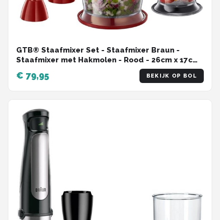
GTB® Staafmixer Set - Staafmixer Braun -
Staafmixer met Hakmolen - Rood - 26cm x 17cm
x 25cm
€ 79,95
BEKIJK OP BOL