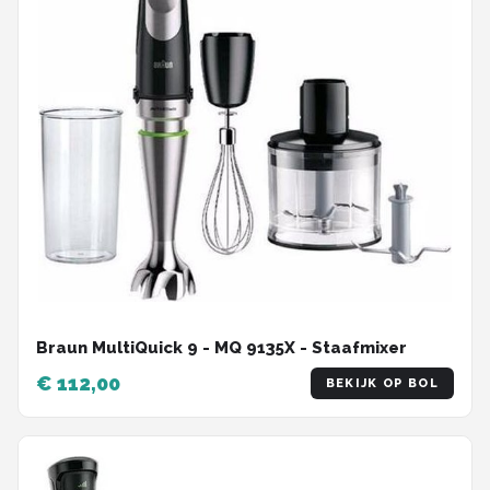
Braun MultiQuick 9 - MQ 9135X - Staafmixer
€ 112,00
BEKIJK OP BOL