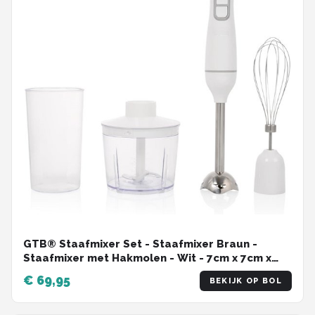
GTB® Staafmixer Set - Staafmixer Braun -
Staafmixer met Hakmolen - Wit - 7cm x 7cm x
35cm
€ 69,95
BEKIJK OP BOL