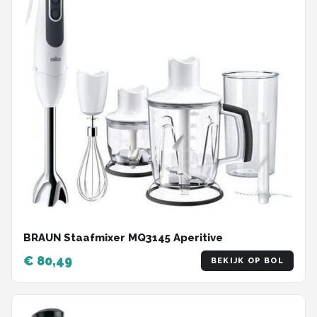
BRAUN Staafmixer MQ3145 Aperitive
€ 80,49
BEKIJK OP BOL