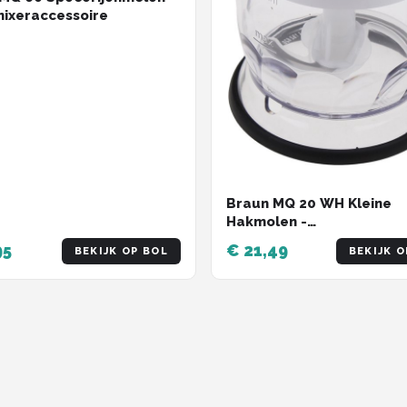
ixeraccessoire
Braun MQ 20 WH Kleine
Hakmolen -
Staafmixeraccessoire - 
95
€ 21,49
BEKIJK OP BOL
BEKIJK O