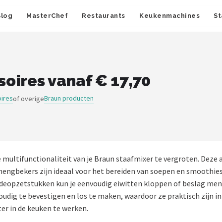
Blog
MasterChef
Restaurants
Keukenmachines
St
oires vanaf € 17,70
ires
Braun producten
of overige
 multifunctionaliteit van je Braun staafmixer te vergroten. Dez
gbekers zijn ideaal voor het bereiden van soepen en smoothies, 
deopzetstukken kun je eenvoudig eiwitten kloppen of beslag meng
g te bevestigen en los te maken, waardoor ze praktisch zijn in
er in de keuken te werken.