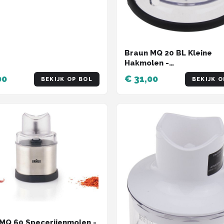
Braun MQ 20 BL Kleine
Hakmolen -
Staafmixeraccessoire - 
00
€ 31,00
BEKIJK OP BOL
BEKIJK O
MQ 60 Specerijenmolen -