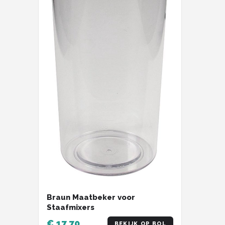
Braun Maatbeker voor
Staafmixers
€ 17,70
BEKIJK OP BOL