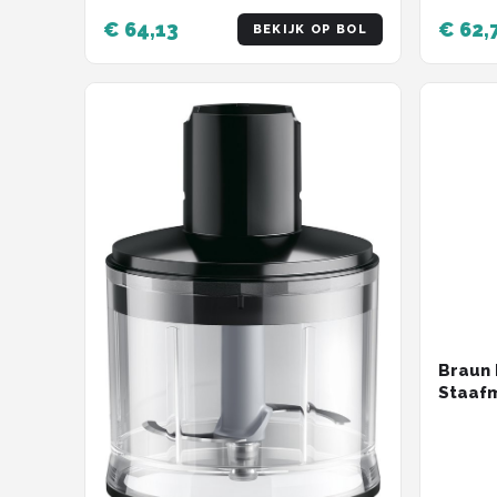
€ 64,13
€ 62,
BEKIJK OP BOL
Braun 
Staafm