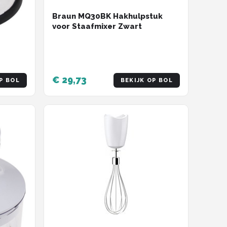
Braun MQ30BK Hakhulpstuk
voor Staafmixer Zwart
Zwart
€ 29,73
P BOL
BEKIJK OP BOL