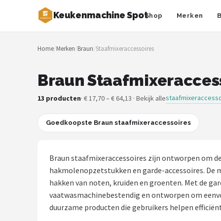
Keukenmachine Spot
Shop
Merken
Zoeken
Home
/
Merken
/
Braun
/
Staafmixeraccessoires
NAVIGATIE
Shop
Braun Staafmixeraccess
Merken
staafmixeraccesso
13 producten
· € 17,70 – € 64,13 · Bekijk alle
Blog
Goedkoopste Braun staafmixeraccessoires
MasterChef
Braun staafmixeraccessoires zijn ontworpen om de
Restaurants
hakmolenopzetstukken en garde-accessoires. De men
hakken van noten, kruiden en groenten. Met de gar
Keukenmachines
vaatwasmachinebestendig en ontworpen om eenvoudi
duurzame producten die gebruikers helpen efficiënt
Staafmixers