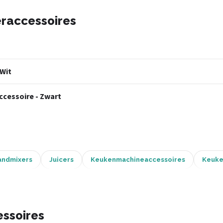
eraccessoires
 Wit
cessoire - Zwart
andmixers
Juicers
Keukenmachineaccessoires
Keuke
essoires