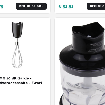
75
€ 51,91
BEKIJK OP BOL
BEKIJK O
MQ 10 BK Garde -
ixeraccessoire - Zwart