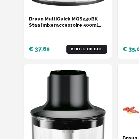
Braun MultiQuick MQS230BK
Staafmixeraccessoire 500ml
Hakmolen - geschikt voor
EasyClick+ systemen
€ 37,60
€ 35,
BEKIJK OP BOL
Braun 