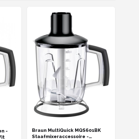
Braun MultiQuick MQS601BK
n -
Staafmixeraccessoire -
it