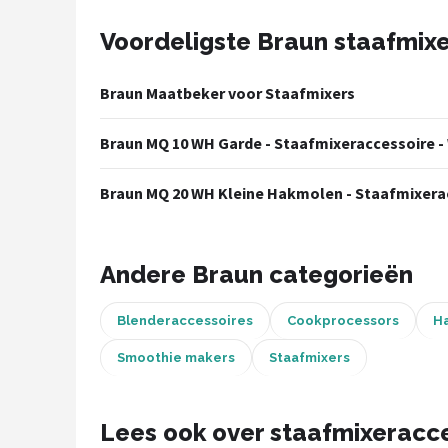
Voordeligste Braun staafmix
Juicers
Shop
Braun Maatbeker voor Staafmixers
POPULAIRE MERKEN
Braun MQ 10 WH Garde - Staafmixeraccessoire -
Kenwood
Braun MQ 20 WH Kleine Hakmolen - Staafmixerac
Moulinex
KitchenAid
Andere Braun categorieën
Magimix
Blenderaccessoires
Cookprocessors
H
Braun
Smoothie makers
Staafmixers
Bardi
Lees ook over staafmixeracc