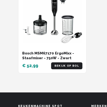
Bosch MSM67170 ErgoMixx -
Staafmixer - 750W - Zwart
€ 52,99
BEKIJK OP BOL
KEUKENMACHINE SPOT
MERKEN