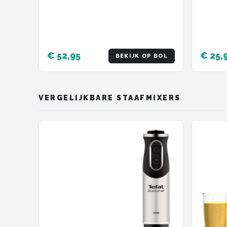
Wit
€ 52,95
€ 25,
BEKIJK OP BOL
VERGELIJKBARE STAAFMIXERS