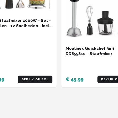
 Staafmixer 1000W - Set -
en - 12 Snelheden - Incl.
schuimer & Maatbeker -
Vivid Green
Moulinex Quickchef 3in1
DD655810 - Staafmixer
99
€ 45,99
BEKIJK OP BOL
BEKIJK O