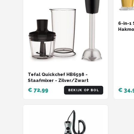
6-in-1
Hakmol
Melkop
RVS - 
Tefal Quickchef HB6598 -
Staafmixer - Zilver/Zwart
€ 72,99
€ 34,
BEKIJK OP BOL