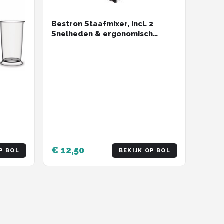
Bestron Staafmixer, incl. 2
Snelheden & ergonomisch
Handgreep, afneembare Staaf,
vatwassergeschickt, 250 Watt,
ASM250Z, kleur: Zwart / rvs
€ 12,50
P BOL
BEKIJK OP BOL