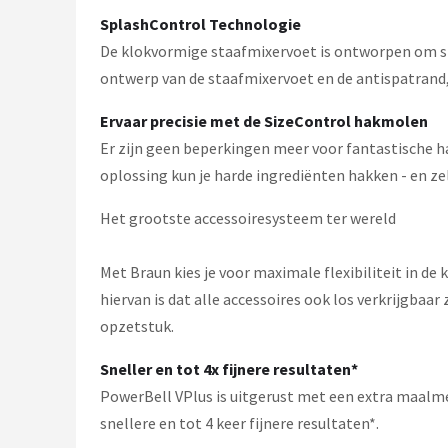
Bartscher
SplashControl Technologie
De klokvormige staafmixervoet is ontworpen om sp
Nutribullet
ontwerp van de staafmixervoet en de antispatrand, 
KitchenBrothers
Ervaar precisie met de SizeControl hakmolen
Er zijn geen beperkingen meer voor fantastische ha
Philips
oplossing kun je harde ingrediënten hakken - en zelf
Alle merken →
Het grootste accessoiresysteem ter wereld
Met Braun kies je voor maximale flexibiliteit in d
hiervan is dat alle accessoires ook los verkrijgbaa
opzetstuk.
Sneller en tot 4x fijnere resultaten*
PowerBell VPlus is uitgerust met een extra maalmes
snellere en tot 4 keer fijnere resultaten*.