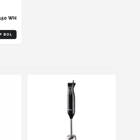
3150 WH
P BOL