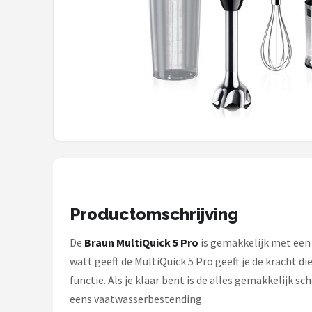
Juicers
Shop
POPULAIRE MERKEN
Kenwood
Moulinex
KitchenAid
Productomschrijving
Magimix
De
Braun MultiQuick 5 Pro
is gemakkelijk met een
Braun
watt geeft de MultiQuick 5 Pro geeft je de kracht d
functie. Als je klaar bent is de alles gemakkelijk s
Bardi
eens vaatwasserbestending.