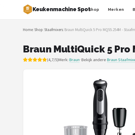
Keukenmachine Spot
Shop
Merken
Zoeken
Home
/
Shop
/
Staafmixers
/
Braun MultiQuick 5 Pro MQ55.254M - Staafm
NAVIGATIE
Shop
Braun MultiQuick 5 Pro
Merken
(4,7/5)
Merk:
Braun
· Bekijk andere
Braun Staafmix
Blog
MasterChef
Restaurants
Keukenmachines
Staafmixers