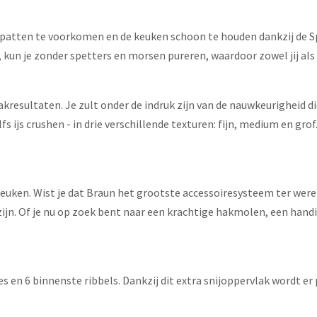
atten te voorkomen en de keuken schoon te houden dankzij de Sp
kun je zonder spetters en morsen pureren, waardoor zowel jij als 
kresultaten. Je zult onder de indruk zijn van de nauwkeurigheid d
s ijs crushen - in drie verschillende texturen: fijn, medium en grof
e keuken. Wist je dat Braun het grootste accessoiresysteem ter wer
r zijn. Of je nu op zoek bent naar een krachtige hakmolen, een hand
 en 6 binnenste ribbels. Dankzij dit extra snijoppervlak wordt er