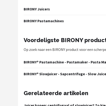
Juicers
BIRONY Juicers
Shop
BIRONY Pastamachines
POPULAIRE MERKEN
Kenwood
Voordeligste BIRONY produc
Op zoek naar een BIRONY product voor een scherpe p
Moulinex
KitchenAid
BIRONY® Pastamachine - Pastamaker - Pasta Ma
Magimix
BIRONY® Slowjuicer - Sapcentrifuge - Slow Juicer
Braun
Gerelateerde artikelen
Bardi
Juicer kopen: centrifugaal of slowjuicer? Zo kie