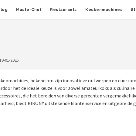
Blog
MasterChef
Restaurants
Keukenmachines
St
19-01-2025
eukenmachines, bekend om zijn innovatieve ontwerpen en duurza
ardoor het de ideale keuze is voor zowel amateurkoks als culinai
cessoires, die het bereiden van diverse gerechten vergemakkelijk
arheid, biedt BIRONY uitstekende klantenservice en uitgebreide g