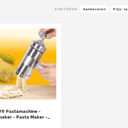
SORTEREN:
Aanbevolen
Prijs: 
Y® Pastamachine -
aker - Pasta Maker -
machines - Keukengerei