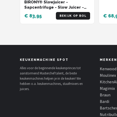
BIRONY® Slowjuicer -
Sapcentrifuge - Slow Juicer -
Juice Maker - Groenten En
€ 83,95
€ 68,
BEKIJK OP BOL
Fruitpers - Met Pulpreservoir
KEUKENMACHINE SPOT
MERKEN
Alles voor de beginnende keukenprinces tot
Kenwood
aanstormend Masterchef talent, de beste
Moulinex
keukenmachines helpen je in de keuken! We
KitchenA
hebben o.a. keukenmachines, staafmixers en
Magimix
juicers.
Braun
Bardi
Bartsche
Nutribull