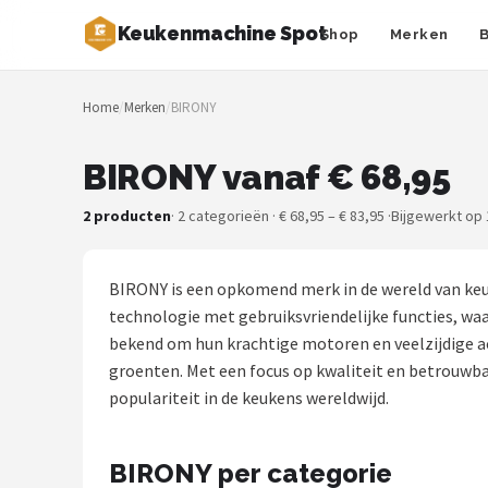
Keukenmachine Spot
Shop
Merken
Zoeken
Home
/
Merken
/
BIRONY
NAVIGATIE
Shop
BIRONY vanaf € 68,95
Merken
2 producten
· 2 categorieën · € 68,95 – € 83,95 ·
Bijgewerkt op 
Blog
BIRONY is een opkomend merk in de wereld van k
MasterChef
technologie met gebruiksvriendelijke functies, wa
bekend om hun krachtige motoren en veelzijdige ac
Restaurants
groenten. Met een focus op kwaliteit en betrouwba
populariteit in de keukens wereldwijd.
Keukenmachines
BIRONY per categorie
Staafmixers