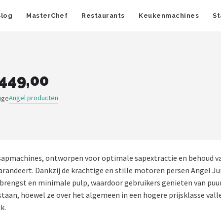
Blog
MasterChef
Restaurants
Keukenmachines
St
.449,00
Angel producten
ige
apmachines, ontworpen voor optimale sapextractie en behoud van
arandeert. Dankzij de krachtige en stille motoren persen Angel Ju
engst en minimale pulp, waardoor gebruikers genieten van puur, 
staan, hoewel ze over het algemeen in een hogere prijsklasse valle
k.