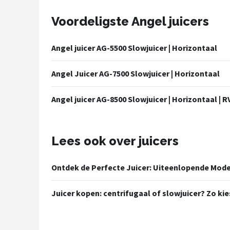
Voordeligste Angel juicers
Juicers
Shop
Angel juicer AG-5500 Slowjuicer | Horizontaal
POPULAIRE MERKEN
Angel Juicer AG-7500 Slowjuicer | Horizontaal
Kenwood
Angel juicer AG-8500 Slowjuicer | Horizontaal | R
Moulinex
KitchenAid
Lees ook over juicers
Magimix
Ontdek de Perfecte Juicer: Uiteenlopende Mode
Braun
Juicer kopen: centrifugaal of slowjuicer? Zo kie
Bardi