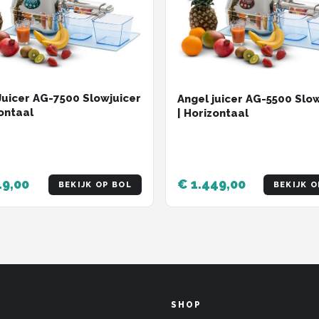
Juicer AG-7500 Slowjuicer
Angel juicer AG-5500 Slo
zontaal
| Horizontaal
49,00
€ 1.449,00
BEKIJK OP BOL
BEKIJK O
SHOP