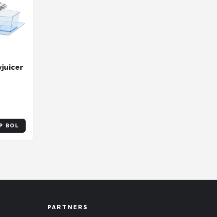
wjuicer
P BOL
PARTNERS