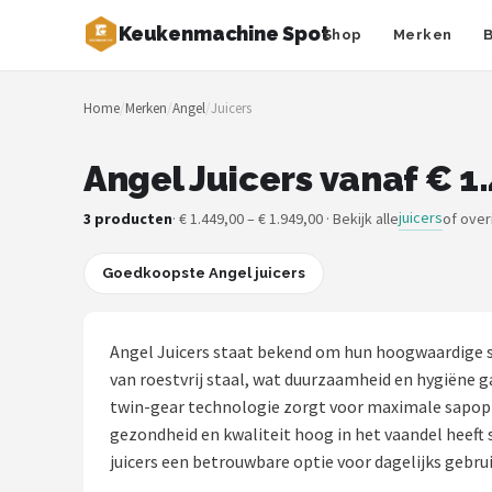
Keukenmachine Spot
Shop
Merken
Zoeken
Home
/
Merken
/
Angel
/
Juicers
NAVIGATIE
Shop
Angel Juicers vanaf € 1
Merken
juicers
3 producten
· € 1.449,00 – € 1.949,00 · Bekijk alle
of over
Blog
Goedkoopste Angel juicers
MasterChef
Angel Juicers staat bekend om hun hoogwaardige s
Restaurants
van roestvrij staal, wat duurzaamheid en hygiëne g
twin-gear technologie zorgt voor maximale sapopbr
Keukenmachines
gezondheid en kwaliteit hoog in het vaandel heeft 
juicers een betrouwbare optie voor dagelijks gebrui
Staafmixers