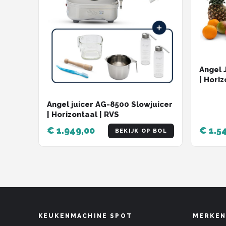
Angel 
| Hori
Angel juicer AG-8500 Slowjuicer
| Horizontaal | RVS
€ 1.949,00
€ 1.5
BEKIJK OP BOL
KEUKENMACHINE SPOT
MERKEN