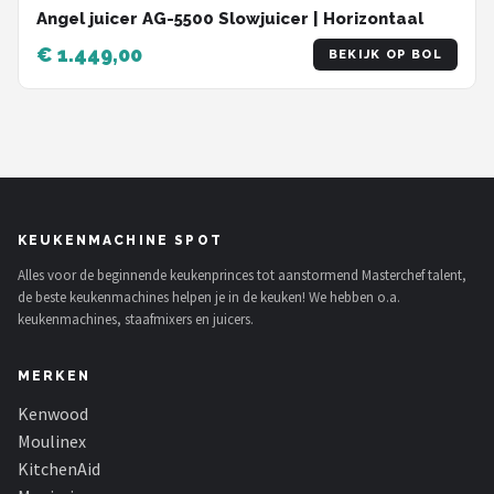
Angel juicer AG-5500 Slowjuicer | Horizontaal
€ 1.449,00
BEKIJK OP BOL
KEUKENMACHINE SPOT
Alles voor de beginnende keukenprinces tot aanstormend Masterchef talent,
de beste keukenmachines helpen je in de keuken! We hebben o.a.
keukenmachines, staafmixers en juicers.
MERKEN
Kenwood
Moulinex
KitchenAid