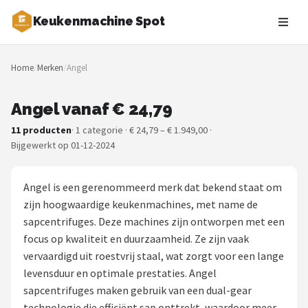
Keukenmachine Spot
Zoeken
Home
/
Merken
/
Angel
NAVIGATIE
Shop
Angel vanaf € 24,79
11 producten
· 1 categorie · € 24,79 – € 1.949,00 ·
Merken
Bijgewerkt op 01-12-2024
Blog
Angel is een gerenommeerd merk dat bekend staat om
MasterChef
zijn hoogwaardige keukenmachines, met name de
sapcentrifuges. Deze machines zijn ontworpen met een
Restaurants
focus op kwaliteit en duurzaamheid. Ze zijn vaak
vervaardigd uit roestvrij staal, wat zorgt voor een lange
Keukenmachines
levensduur en optimale prestaties. Angel
sapcentrifuges maken gebruik van een dual-gear
Staafmixers
technologie die efficiënt sap onttrekt, waardoor meer