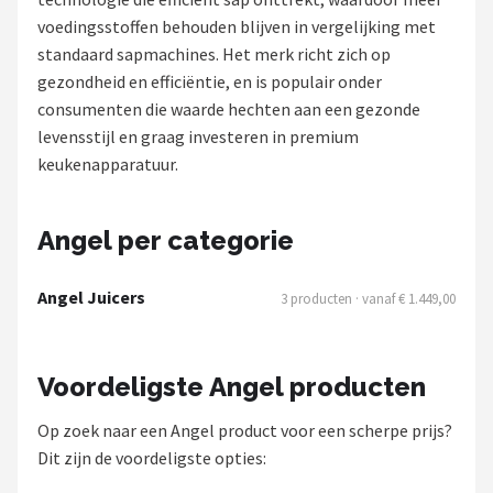
voedingsstoffen behouden blijven in vergelijking met
Juicers
standaard sapmachines. Het merk richt zich op
gezondheid en efficiëntie, en is populair onder
Shop
consumenten die waarde hechten aan een gezonde
POPULAIRE MERKEN
levensstijl en graag investeren in premium
keukenapparatuur.
Kenwood
Moulinex
Angel per categorie
KitchenAid
Angel Juicers
3 producten · vanaf € 1.449,00
Magimix
Voordeligste Angel producten
Braun
Op zoek naar een Angel product voor een scherpe prijs?
Bardi
Dit zijn de voordeligste opties: