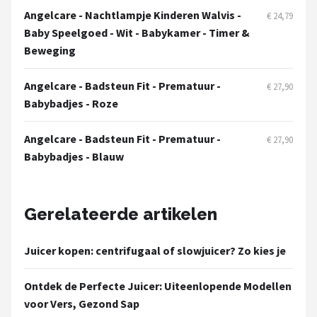
Bartscher
Angelcare - Nachtlampje Kinderen Walvis -
€ 24,79
Baby Speelgoed - Wit - Babykamer - Timer &
Nutribullet
Beweging
KitchenBrothers
Angelcare - Badsteun Fit - Prematuur -
€ 27,90
Babybadjes - Roze
Philips
Angelcare - Badsteun Fit - Prematuur -
€ 27,90
Alle merken →
Babybadjes - Blauw
Gerelateerde artikelen
Juicer kopen: centrifugaal of slowjuicer? Zo kies je
Ontdek de Perfecte Juicer: Uiteenlopende Modellen
voor Vers, Gezond Sap