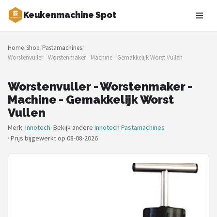
Keukenmachine Spot
Zoeken
Home
/
Shop
/
Pastamachines
/
NAVIGATIE
Worstenvuller - Worstenmaker - Machine - Gemakkelijk Worst Vullen
Shop
Worstenvuller - Worstenmaker -
Merken
Machine - Gemakkelijk Worst
Vullen
Blog
Merk:
Innotech
· Bekijk andere
Innotech Pastamachines
·
Prijs bijgewerkt op 08-08-2026
MasterChef
Restaurants
Keukenmachines
Staafmixers