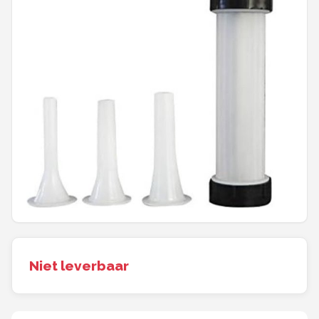
Juicers
Shop
POPULAIRE MERKEN
Kenwood
Moulinex
KitchenAid
Magimix
Braun
Niet leverbaar
Bardi