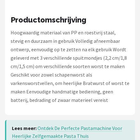
Bartscher
Nutribullet
Productomschrijving
Hoogwaardig materiaal van PP en roestvrij staal,
KitchenBrothers
stevig en duurzaam in gebruik Volledig afneembaar
Philips
ontwerp, eenvoudig op te zetten na elk gebruik Wordt
geleverd met 3 verschillende spuitmondjes (2,2 cm/1,8
Alle merken →
cm/1,5 cm) om verschillende soorten worst te maken
Geschikt voor zowel schapenworst als
varkensworstvellen, om heerlijke Bratwurst of worst te
maken Eenvoudige handmatige bediening, geen
batterij, bedrading of zwaar materieel vereist
Lees meer:
Ontdek De Perfecte Pastamachine Voor
Heerlijke Zelfgemaakte Pasta Thuis