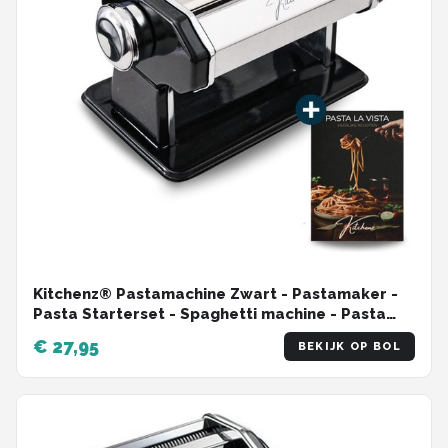
Kitchenz® Pastamachine Zwart - Pastamaker -
Pasta Starterset - Spaghetti machine - Pasta
Roller ook voor: Ravioli, Lasagne, Spätzle etc. -
€ 27,95
BEKIJK OP BOL
Incl. Receptenboek