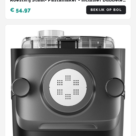
Roestvrij Staal- Pastamaker - Inclusief Dubbele
Snijder, Raviolivorm en Pasta Droogrek - Ideaal
€ 54,97
BEKIJK OP BOL
voor Verse Spaghetti, Lasagne en Meer