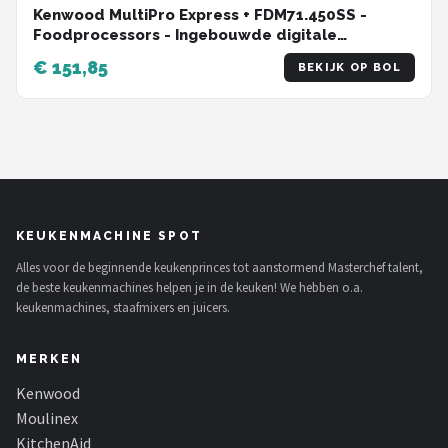
Kenwood MultiPro Express + FDM71.450SS -
Foodprocessors - Ingebouwde digitale
weegschaal
€ 151,85
BEKIJK OP BOL
KEUKENMACHINE SPOT
Alles voor de beginnende keukenprinces tot aanstormend Masterchef talent,
de beste keukenmachines helpen je in de keuken! We hebben o.a.
keukenmachines, staafmixers en juicers.
MERKEN
Kenwood
Moulinex
KitchenAid