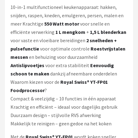
10-in-1 multifunctioneel keukenapparaat: hakken,
snijden, raspen, kneden, emulgeren, persen, malen en
meer Krachtige
550 Watt motor
voor snelle en
efficiënte verwerking
1 L mengkom
+
1,5 L blenderkan
voor vaste en vloeibare bereidingen
2 snelheden +
pulsefunctie
voor optimale controle
Roestvrijstalen
messen
en behuizing voor duurzaamheid
Antislipvoetjes
voor extra stabiliteit
Eenvoudig
schoon te maken
dankzij afneembare onderdelen
Waarom kiezen voor de
Royal Swiss® YT-FP01
Foodprocessor
?
Compact & veelzijdig – 10 functies in één apparaat
Krachtig en efficiënt – ideaal voor dagelijks gebruik
Duurzaam design – stijlvolle RVS afwerking
Makkelijk te reinigen – geen gedoe na het koken
Met de
Royal Swiss® YT-FP01
wordt koken sneller,