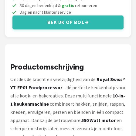
Bartscher
30 dagen bedenktijd &
gratis
retourneren
Dag en nacht klantenservice
Nutribullet
BEKIJK OP BOL
KitchenBrothers
Philips
Alle merken →
Productomschrijving
Ontdek de kracht en veelzijdigheid van de
Royal Swiss®
YT-FP01 Foodprocessor
– dé perfecte keukenhulp voor
al je kook- en bakcreaties. Deze multifunctionele
10-in-
1 keukenmachine
combineert hakken, snijden, raspen,
kneden, emulgeren, persen en blenden in één compact
apparaat. Dankzij de betrouwbare
550 Watt motor
en
scherpe roestvrijstalen messen verwerk je moeiteloos