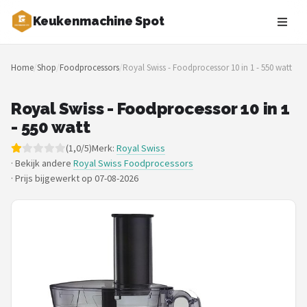
Keukenmachine Spot
Zoeken
Home
/
Shop
/
Foodprocessors
/
Royal Swiss - Foodprocessor 10 in 1 - 550 watt
NAVIGATIE
Shop
Royal Swiss - Foodprocessor 10 in 1
- 550 watt
Merken
(1,0/5)
Merk:
Royal Swiss
· Bekijk andere
Royal Swiss Foodprocessors
Blog
·
Prijs bijgewerkt op 07-08-2026
MasterChef
Restaurants
Keukenmachines
Staafmixers