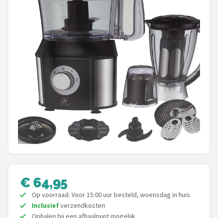
Juicers
Shop
POPULAIRE MERKEN
Kenwood
Moulinex
KitchenAid
Magimix
Braun
€ 64,95
Op voorraad. Voor 15:00 uur besteld, woensdag in huis
Bardi
Inclusief
verzendkosten
Ophalen bij een afhaalpunt mogelijk