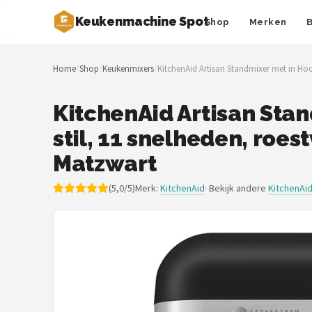
Keukenmachine Spot
Shop
Merken
Zoeken
Home
/
Shop
/
Keukenmixers
/
KitchenAid Artisan Standmixer met in Hoog
NAVIGATIE
Shop
KitchenAid Artisan Stan
stil, 11 snelheden, roes
Merken
Matzwart
Blog
(5,0/5)
Merk:
KitchenAid
· Bekijk andere
KitchenAi
MasterChef
Restaurants
Keukenmachines
Staafmixers