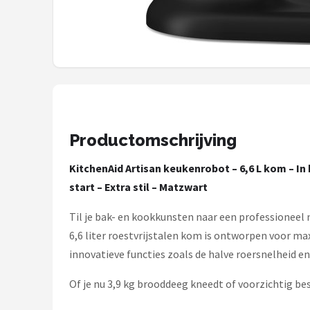
Bartscher
Nutribullet
KitchenBrothers
Philips
Productomschrijving
Alle merken →
KitchenAid Artisan keukenrobot – 6,6 L kom – In
start – Extra stil – Matzwart
Til je bak- en kookkunsten naar een professioneel
6,6 liter roestvrijstalen kom is ontworpen voor 
innovatieve functies zoals de halve roersnelheid en
Of je nu 3,9 kg brooddeeg kneedt of voorzichtig be