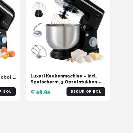
Luxari Keukenmachine – Incl.
obot -
Spatscherm, 3 Opzetstukken – 6
 -
Snelheden - 6L Mengkom -
wart
€ 59,95
P BOL
BEKIJK OP BOL
1500W - Keukenrobot -
Foodprocessor - Keukenmixer -
Zwart