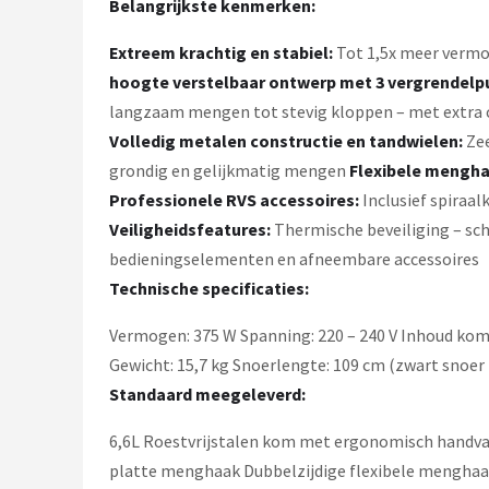
Belangrijkste kenmerken:
Extreem krachtig en stabiel:
Tot 1,5x meer vermo
hoogte verstelbaar ontwerp met 3 vergrendelp
langzaam mengen tot stevig kloppen – met extra 
Volledig metalen constructie en tandwielen:
Zee
grondig en gelijkmatig mengen
Flexibele mengha
Professionele RVS accessoires:
Inclusief spiraa
Veiligheidsfeatures:
Thermische beveiliging – sch
bedieningselementen en afneembare accessoires
Technische specificaties:
Vermogen: 375 W Spanning: 220 – 240 V Inhoud kom: 6,
Gewicht: 15,7 kg Snoerlengte: 109 cm (zwart snoer
Standaard meegeleverd:
6,6L Roestvrijstalen kom met ergonomisch handvat 
platte menghaak Dubbelzijdige flexibele menghaak