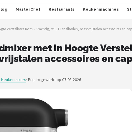
Blog
MasterChef
Restaurants
Keukenmachines
St
te Verstelbare Kom - Krachtig, stil, 11 snelheden, roestvrijstalen accessoires en cap
dmixer met in Hoogte Verste
tvrijstalen accessoires en cap
d Keukenmixers
·
Prijs bijgewerkt op 07-08-2026