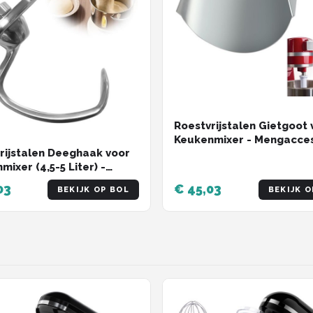
Roestvrijstalen Gietgoot 
Keukenmixer - Mengacces
rijstalen Deeghaak voor
voor Beslag en Ingrediën
ixer (4,5-5 Liter) -
asmachinebestendig
03
€ 45,03
BEKIJK OP BOL
BEKIJK O
oire