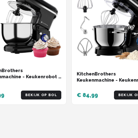
nBrothers
KitchenBrothers
machine - Keukenrobot -
Keukenmachine - Keukenr
eukenmixer - 1200W -
6,2L - Mixer met Mengkom
Keukenmixer - 1400W - Z
99
€ 84,99
BEKIJK OP BOL
BEKIJK O