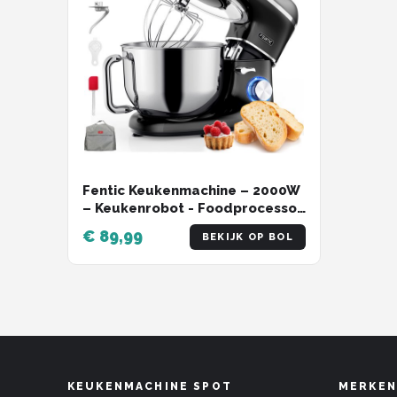
Fentic Keukenmachine – 2000W
– Keukenrobot - Foodprocessor
- 6,2L Mengkom – Incl.
€ 89,99
BEKIJK OP BOL
Beschermhoes en extra
Accessoires – Zwart
KEUKENMACHINE SPOT
MERKEN