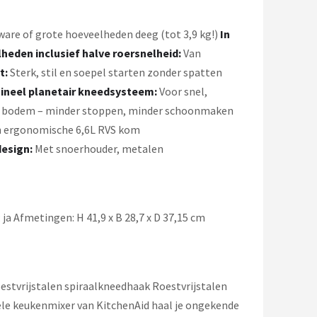
re of grote hoeveelheden deeg (tot 3,9 kg!)
In
lheden inclusief halve roersnelheid:
Van
t:
Sterk, stil en soepel starten zonder spatten
gineel planetair kneedsysteem:
Voor snel,
 bodem – minder stoppen, minder schoonmaken
een ergonomische 6,6L RVS kom
design:
Met snoerhouder, metalen
 ja Afmetingen: H 41,9 x B 28,7 x D 37,15 cm
estvrijstalen spiraalkneedhaak Roestvrijstalen
ele keukenmixer van KitchenAid haal je ongekende