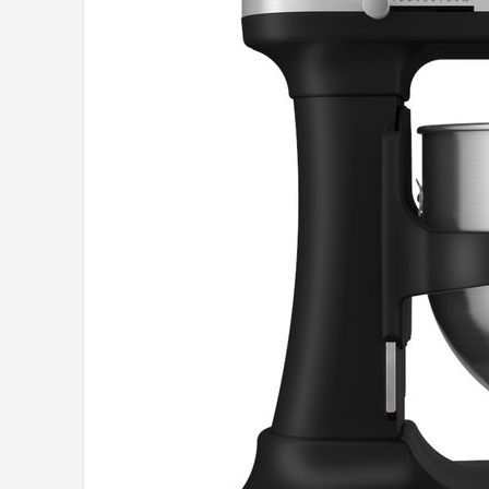
Juicers
Shop
POPULAIRE MERKEN
Kenwood
Moulinex
KitchenAid
Magimix
Braun
Bardi