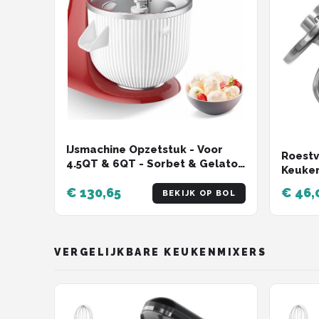
IJsmachine Opzetstuk - Voor
Roestv
4.5QT & 6QT - Sorbet & Gelato -
Keukenm
Efficiënt & Praktisch - Compact
Vaatw
€ 130,65
€ 46,
& Lichtgewicht - Stijlvol &
BEKIJK OP BOL
Access
Handzaam - Duurzaam &
Krachtig - Makkelijk in Gebruik -
Snel Gereed
VERGELIJKBARE KEUKENMIXERS