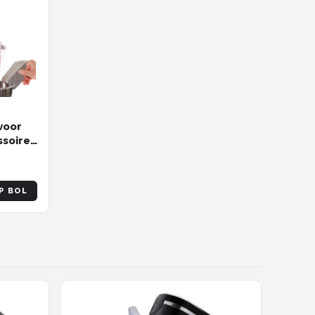
voor
soire
ten
P BOL