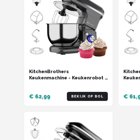
KitchenBrothers
Kitche
Keukenmachine - Keukenrobot -
Keuken
5L - Keukenmixer - 1200W -
5L - K
Antraciet
Zwart
€ 62,99
€ 61,
BEKIJK OP BOL