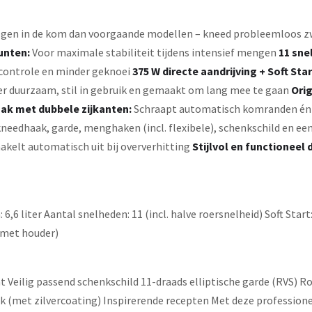
gen in de kom dan voorgaande modellen – kneed probleemloos zwa
unten:
Voor maximale stabiliteit tijdens intensief mengen
11 sne
controle en minder geknoei
375 W directe aandrijving + Soft Star
r duurzaam, stil in gebruik en gemaakt om lang mee te gaan
Ori
ak met dubbele zijkanten:
Schraapt automatisch komranden én
lkneedhaak, garde, menghaken (incl. flexibele), schenkschild en 
akelt automatisch uit bij oververhitting
Stijlvol en functioneel 
6 liter Aantal snelheden: 11 (incl. halve roersnelheid) Soft Start:
 met houder)
Veilig passend schenkschild 11-draads elliptische garde (RVS) Ro
 (met zilvercoating) Inspirerende recepten Met deze profession