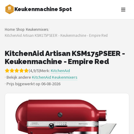
Keukenmachine Spot
Zoeken
Home
/
Shop
/
Keukenmixers
/
NAVIGATIE
KitchenAid Artisan KSM175PSEER - Keukenmachine - Empire Red
Shop
KitchenAid Artisan KSM175PSEER -
Merken
Keukenmachine - Empire Red
(4,9/5)
Merk:
KitchenAid
Blog
· Bekijk andere
KitchenAid Keukenmixers
·
Prijs bijgewerkt op 06-08-2026
MasterChef
Restaurants
Keukenmachines
Staafmixers