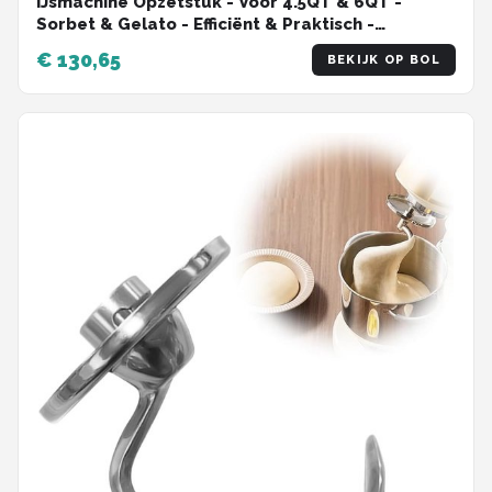
IJsmachine Opzetstuk - Voor 4.5QT & 6QT -
Sorbet & Gelato - Efficiënt & Praktisch -
Compact & Lichtgewicht - Stijlvol & Handzaam -
€ 130,65
BEKIJK OP BOL
Duurzaam & Krachtig - Makkelijk in Gebruik -
Snel Gereed