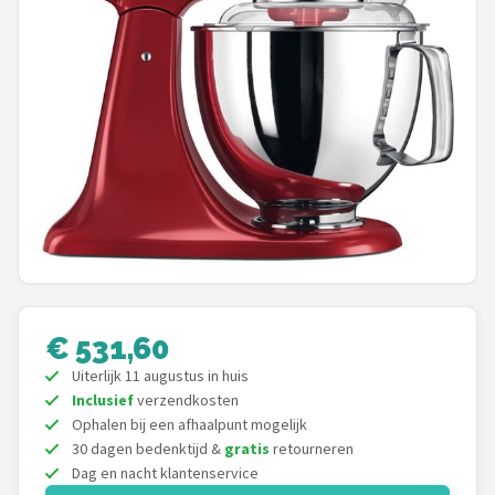
Juicers
Shop
POPULAIRE MERKEN
Kenwood
Moulinex
KitchenAid
Magimix
€ 531,60
Uiterlijk 11 augustus in huis
Braun
Inclusief
verzendkosten
Ophalen bij een afhaalpunt mogelijk
Bardi
30 dagen bedenktijd &
gratis
retourneren
Dag en nacht klantenservice