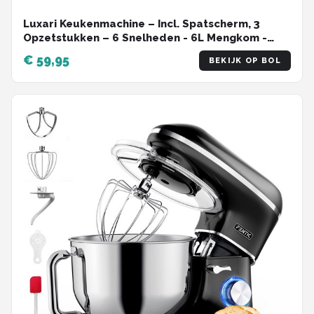
Luxari Keukenmachine – Incl. Spatscherm, 3
Opzetstukken – 6 Snelheden - 6L Mengkom -
1500W - Keukenrobot - Foodprocessor -
€ 59,95
BEKIJK OP BOL
Keukenmixer - Zwart