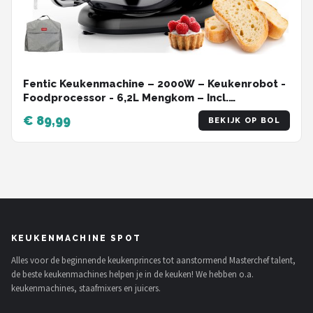
Fentic Keukenmachine – 2000W – Keukenrobot -
Foodprocessor - 6,2L Mengkom – Incl.
Beschermhoes en extra Accessoires – Zwart
€ 89,99
BEKIJK OP BOL
KEUKENMACHINE SPOT
Alles voor de beginnende keukenprinces tot aanstormend Masterchef talent,
de beste keukenmachines helpen je in de keuken! We hebben o.a.
keukenmachines, staafmixers en juicers.