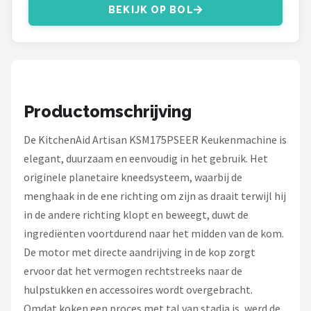
Bartscher
BEKIJK OP BOL
Nutribullet
KitchenBrothers
Philips
Productomschrijving
De KitchenAid Artisan KSM175PSEER Keukenmachine is
Alle merken →
elegant, duurzaam en eenvoudig in het gebruik. Het
originele planetaire kneedsysteem, waarbij de
menghaak in de ene richting om zijn as draait terwijl hij
in de andere richting klopt en beweegt, duwt de
ingrediënten voortdurend naar het midden van de kom.
De motor met directe aandrijving in de kop zorgt
ervoor dat het vermogen rechtstreeks naar de
hulpstukken en accessoires wordt overgebracht.
Omdat koken een proces met tal van stadia is, werd de