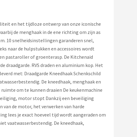
teit en het tijdloze ontwerp van onze iconische
arbij de menghaak in de ene richting om zijn as
om. 10 snelheidsinstellingen garanderen snel,
eks naar de hulpstukken en accessoires wordt
en pastaroller of groenterasp. De Kitchenaid
rde draadgarde. RVS draden en aluminium kop. Het
eleverd met: Draadgarde Kneedhaak Schenkschild
aatwasserbestendig. De kneedhaak, menghaak en
oeg ruimte om te kunnen draaien De keukenmachine
veiliging, motor stopt Dankzij een beveiliging
en van de motor, het verwerken van harde
ding lees je exact hoeveel tijd wordt aangeraden om
niet vaatwasserbestendig. De kneedhaak,