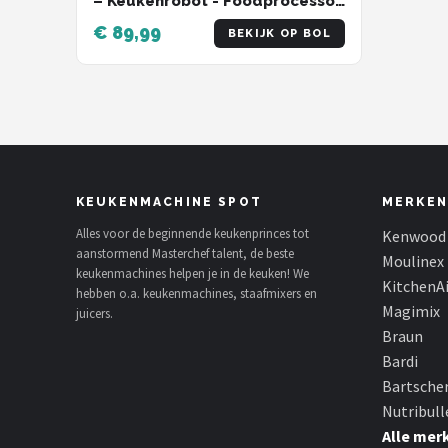
– Keukenrobot - Foodprocessor
- 6,2L Mengkom – Incl.
€ 89,99
BEKIJK OP BOL
Beschermhoes en extra
Accessoires – Zwart
KEUKENMACHINE SPOT
MERKEN
Alles voor de beginnende keukenprinces tot
Kenwood
aanstormend Masterchef talent, de beste
Moulinex
keukenmachines helpen je in de keuken! We
KitchenA
hebben o.a. keukenmachines, staafmixers en
Magimix
juicers.
Braun
Bardi
Bartsche
Nutribull
Alle mer