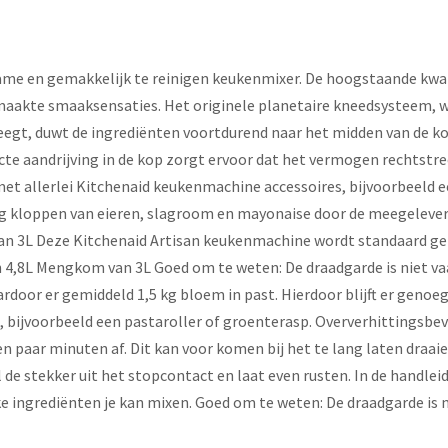
me en gemakkelijk te reinigen keukenmixer. De hoogstaande kwali
maakte smaaksensaties. Het originele planetaire kneedsysteem, wa
beweegt, duwt de ingrediënten voortdurend naar het midden van de k
e aandrijving in de kop zorgt ervoor dat het vermogen rechtstre
met allerlei Kitchenaid keukenmachine accessoires, bijvoorbeeld e
tig kloppen van eieren, slagroom en mayonaise door de meegeleve
an 3L Deze Kitchenaid Artisan keukenmachine wordt standaard g
4,8L Mengkom van 3L Goed om te weten: De draadgarde is niet v
ardoor er gemiddeld 1,5 kg bloem in past. Hierdoor blijft er gen
es, bijvoorbeeld een pastaroller of groenterasp. Oververhittingsbe
n paar minuten af. Dit kan voor komen bij het te lang laten draai
 de stekker uit het stopcontact en laat even rusten. In de handlei
 ingrediënten je kan mixen. Goed om te weten: De draadgarde is 