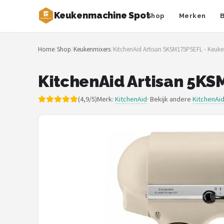
Keukenmachine Spot
Shop
Merken
Zoeken
Home
/
Shop
/
Keukenmixers
/
KitchenAid Artisan 5KSM175PSEFL - Keuk
NAVIGATIE
Shop
KitchenAid Artisan 5K
Merken
(4,9/5)
Merk:
KitchenAid
· Bekijk andere
KitchenAi
Blog
MasterChef
Restaurants
Keukenmachines
Staafmixers