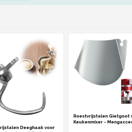
Roestvrijstalen Gietgoot 
Keukenmixer - Mengacces
rijstalen Deeghaak voor
voor Beslag en Ingrediën