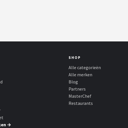
SHOP
Alle categorieën
Alle merken
id
Blog
Partners
MasterChef
Restaurants
r
et
ken →