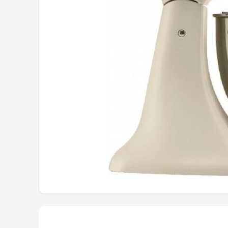
Juicers
Shop
POPULAIRE MERKEN
Kenwood
Moulinex
KitchenAid
Magimix
Braun
Bardi