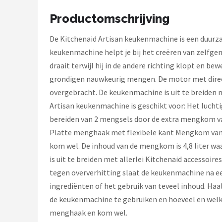
Bartscher
Productomschrijving
Nutribullet
De Kitchenaid Artisan keukenmachine is een duurza
KitchenBrothers
keukenmachine helpt je bij het creëren van zelfge
draait terwijl hij in de andere richting klopt en 
Philips
grondigen nauwkeurig mengen. De motor met direct
overgebracht. De keukenmachine is uit te breiden 
Alle merken →
Artisan keukenmachine is geschikt voor: Het luch
bereiden van 2 mengsels door de extra mengkom v
Platte menghaak met flexibele kant Mengkom van 
kom wel. De inhoud van de mengkom is 4,8 liter wa
is uit te breiden met allerlei Kitchenaid accessoir
tegen oververhitting slaat de keukenmachine na ee
ingrediënten of het gebruik van teveel inhoud. Haal
de keukenmachine te gebruiken en hoeveel en welke
menghaak en kom wel.