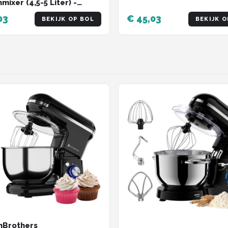
ixer (4,5-5 Liter) -
asmachinebestendig
03
€ 45,03
BEKIJK OP BOL
BEKIJK O
oire
nBrothers