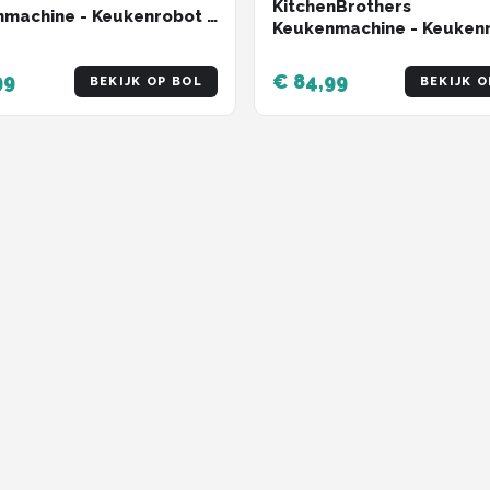
KitchenBrothers
machine - Keukenrobot -
Keukenmachine - Keukenr
eukenmixer - 1200W -
6,2L - Mixer met Mengkom
Keukenmixer - 1400W - Z
99
€ 84,99
BEKIJK OP BOL
BEKIJK O