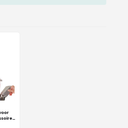
voor
soire
ten