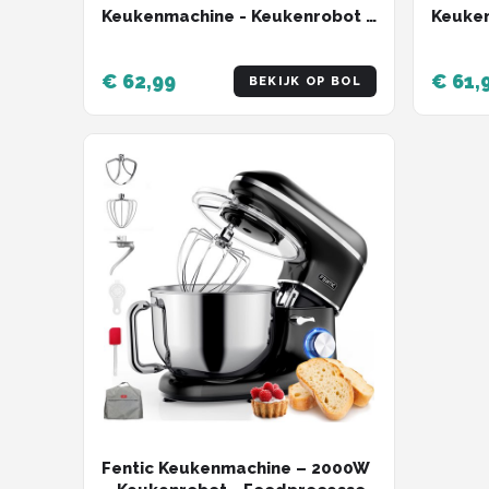
Keukenmachine - Keukenrobot -
Keuken
5L - Keukenmixer - 1200W -
5L - K
Antraciet
Zwart
€ 62,99
€ 61,
BEKIJK OP BOL
Fentic Keukenmachine – 2000W