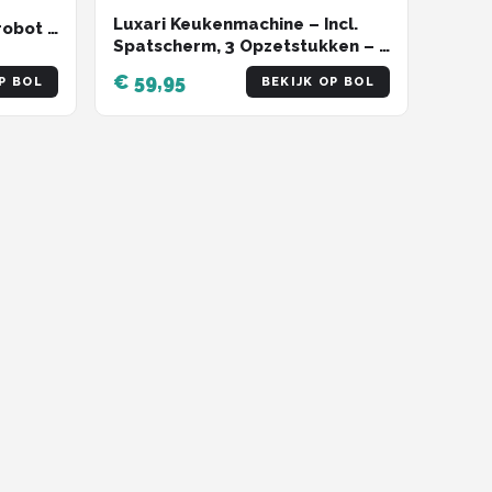
Luxari Keukenmachine – Incl.
obot -
Spatscherm, 3 Opzetstukken – 6
 -
Snelheden - 6L Mengkom -
wart
€ 59,95
P BOL
BEKIJK OP BOL
1500W - Keukenrobot -
Foodprocessor - Keukenmixer -
Zwart