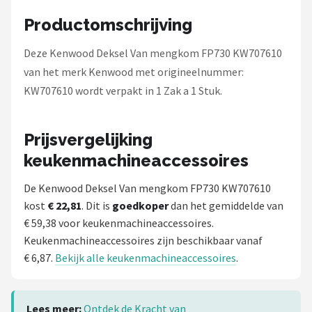
Bartscher
Productomschrijving
Nutribullet
Deze Kenwood Deksel Van mengkom FP730 KW707610
van het merk Kenwood met origineelnummer:
KitchenBrothers
KW707610 wordt verpakt in 1 Zak a 1 Stuk.
Philips
Prijsvergelijking
Alle merken →
keukenmachineaccessoires
De Kenwood Deksel Van mengkom FP730 KW707610
kost
€ 22,81
. Dit is
goedkoper
dan het gemiddelde van
€ 59,38 voor keukenmachineaccessoires.
Keukenmachineaccessoires zijn beschikbaar vanaf
€ 6,87.
Bekijk alle keukenmachineaccessoires
.
Lees meer:
Ontdek de Kracht van