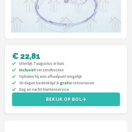
Juicers
Shop
POPULAIRE MERKEN
Kenwood
€ 22,81
Moulinex
Uiterlijk 7 augustus in huis
Inclusief
verzendkosten
KitchenAid
Ophalen bij een afhaalpunt mogelijk
30 dagen bedenktijd &
gratis
retourneren
Dag en nacht klantenservice
Magimix
BEKIJK OP BOL
Braun
Bardi