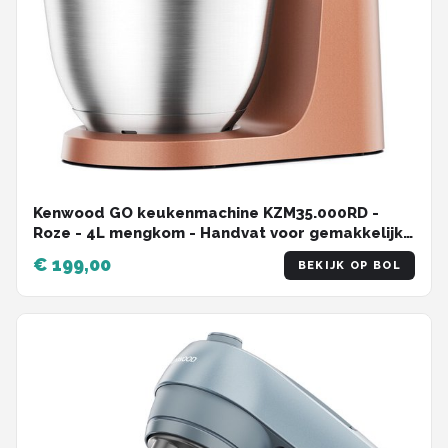
Kenwood GO keukenmachine KZM35.000RD -
Roze - 4L mengkom - Handvat voor gemakkelijk
verplaatsen - Compacte keukenrobot -
€ 199,00
BEKIJK OP BOL
Opbergen in keukenkast of lade - [onderdeel GO
collectie]