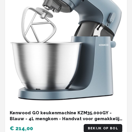
Kenwood GO keukenmachine KZM35.000GY -
Blauw - 4L mengkom - Handvat voor gemakkelijk
verplaatsen - Compacte keukenrobot -
€ 214,00
BEKIJK OP BOL
Opbergen in keukenkast of lade - [onderdeel GO