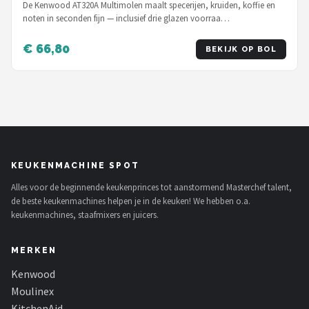
keukenmachines
De Kenwood AT320A Multimolen maalt specerijen, kruiden, koffie en
noten in seconden fijn — inclusief drie glazen voorraa…
€ 66,80
BEKIJK OP BOL
KEUKENMACHINE SPOT
Alles voor de beginnende keukenprinces tot aanstormend Masterchef talent,
de beste keukenmachines helpen je in de keuken! We hebben o.a.
keukenmachines, staafmixers en juicers.
MERKEN
Kenwood
Moulinex
KitchenAid