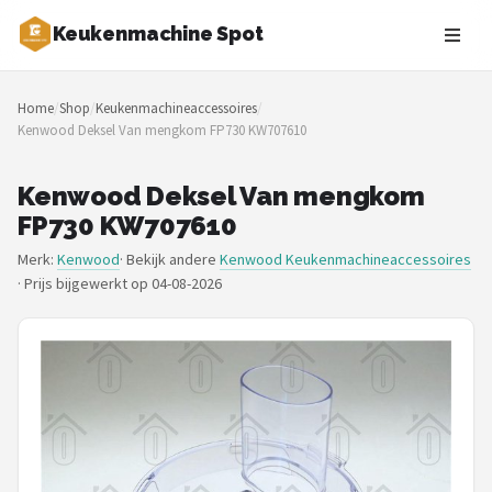
Keukenmachine Spot
Zoeken
Home
/
Shop
/
Keukenmachineaccessoires
/
NAVIGATIE
Kenwood Deksel Van mengkom FP730 KW707610
Shop
Kenwood Deksel Van mengkom
Merken
FP730 KW707610
Merk:
Kenwood
· Bekijk andere
Kenwood Keukenmachineaccessoires
Blog
·
Prijs bijgewerkt op 04-08-2026
MasterChef
Restaurants
Keukenmachines
Staafmixers