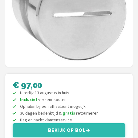
Juicers
Shop
POPULAIRE MERKEN
Kenwood
Moulinex
KitchenAid
€ 97,00
Uiterlijk 13 augustus in huis
Magimix
Inclusief
verzendkosten
Ophalen bij een afhaalpunt mogelijk
Braun
30 dagen bedenktijd &
gratis
retourneren
Dag en nacht klantenservice
Bardi
BEKIJK OP BOL