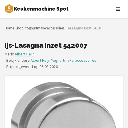
Keukenmachine Spot
Zoeken
Home
/
Shop
/
Yoghurtmakeraccessoires
/
Ijs-Lasagna Inzet 542007
NAVIGATIE
Shop
Ijs-Lasagna Inzet 542007
Merk:
Albert Heijn
Merken
· Bekijk andere
Albert Heijn Yoghurtmakeraccessoires
·
Prijs bijgewerkt op 06-08-2026
Blog
MasterChef
Restaurants
Keukenmachines
Staafmixers