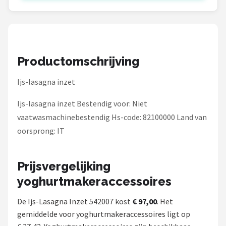
Bartscher
Nutribullet
KitchenBrothers
Productomschrijving
Philips
Ijs-lasagna inzet
Alle merken →
Ijs-lasagna inzet Bestendig voor: Niet
vaatwasmachinebestendig Hs-code: 82100000 Land van
oorsprong: IT
Prijsvergelijking
yoghurtmakeraccessoires
De Ijs-Lasagna Inzet 542007 kost
€ 97,00
. Het
gemiddelde voor yoghurtmakeraccessoires ligt op