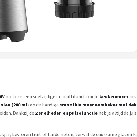
0W
motor is een veelzijdige en multifunctionele
keukenmixer
in s
olen (200 ml)
en de handige
smoothie meeneembeker met deks
eiden. Dankzij de
2 snelheden en pulsefunctie
heb je altijd de ju
es, bevroren fruit of harde noten, terwijl de duurzame glazen ka