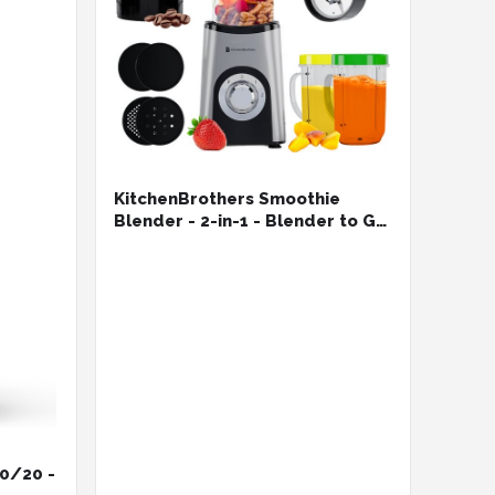
KitchenBrothers Smoothie
Blender - 2-in-1 - Blender to Go
- 4 Bekers - Smoothie Maker To
Go - Mini Blender - Zilver
20/20 -