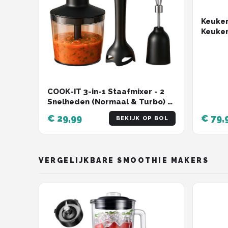
Keuken
Keuken
met 12
met RV
COOK-IT 3-in-1 Staafmixer - 2
Snelheden (Normaal & Turbo) -
Krachtig Mengen & Pureren -
€ 29,99
€ 79,
BEKIJK OP BOL
Inclusief Hakmolenbeker &
Garde - Voor Snelle en
Veelzijdige Keukenbereidingen
VERGELIJKBARE SMOOTHIE MAKERS