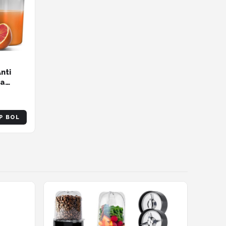
nti
ra
P BOL