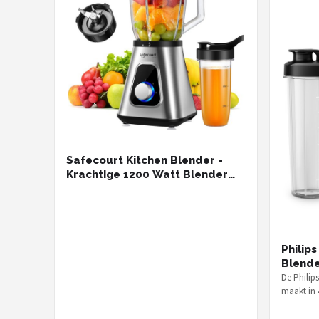
Safecourt Kitchen Blender -
Krachtige 1200 Watt Blender
met To-Go Beker - 3 Standen -
RVS
Philip
Blende
De Philip
maakt in 
vermaalt 