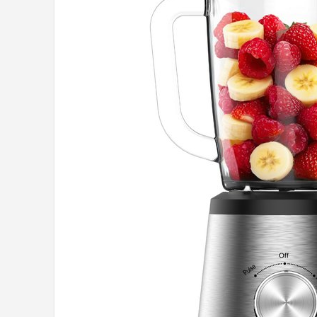
Juicers
Shop
POPULAIRE MERKEN
Kenwood
Moulinex
KitchenAid
Magimix
Braun
Bardi