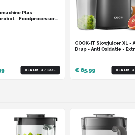
machine Plus -
robot - Foodprocessor
 standen - Keukenmixer
S kom - 4,5L - COOK-IT
COOK-IT Slowjuicer XL - A
Drup - Anti Oxidatie - Ext
Sterk - XL Trechter
99
€ 85,99
BEKIJK OP BOL
BEKIJK O