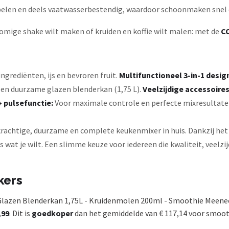
ppelen en deels vaatwasserbestendig, waardoor schoonmaken snel 
romige shake wilt maken of kruiden en koffie wilt malen: met de
CO
grediënten, ijs en bevroren fruit.
Multifunctioneel 3-in-1 desig
 en duurzame glazen blenderkan (1,75 L).
Veelzijdige accessoire
+ pulsefunctie:
Voor maximale controle en perfecte mixresultate
krachtige, duurzame en complete keukenmixer in huis. Dankzij het 
s wat je wilt. Een slimme keuze voor iedereen die kwaliteit, veelz
kers
 Glazen Blenderkan 1,75L - Kruidenmolen 200ml - Smoothie Meene
,99
. Dit is
goedkoper
dan het gemiddelde van € 117,14 voor smoot