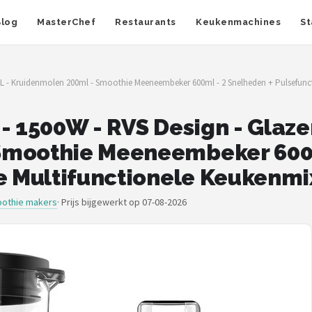
Blog
MasterChef
Restaurants
Keukenmachines
St
5L - Kruidenmolen 200ml - Smoothie Meeneembeker 600ml - 2 Snelheden + Pulsefunct
- 1500W - RVS Design - Glaze
Smoothie Meeneembeker 600m
ge Multifunctionele Keukenmi
othie makers
·
Prijs bijgewerkt op 07-08-2026