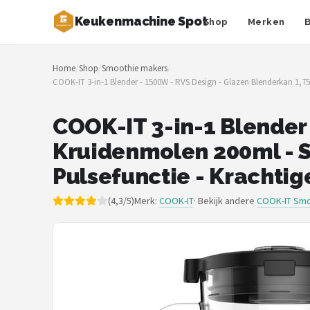
Keukenmachine Spot
Shop
Merken
Zoeken
Home
/
Shop
/
Smoothie makers
/
NAVIGATIE
COOK-IT 3-in-1 Blender - 1500W - RVS Design - Glazen Blenderkan 1,7
Shop
COOK-IT 3-in-1 Blender 
Merken
Kruidenmolen 200ml - 
Blog
Pulsefunctie - Krachti
MasterChef
(4,3/5)
Merk:
COOK-IT
· Bekijk andere
COOK-IT Smo
Restaurants
Keukenmachines
Staafmixers