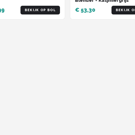
Blender - Kasjmiergrijs
99
€ 53,30
BEKIJK OP BOL
BEKIJK O