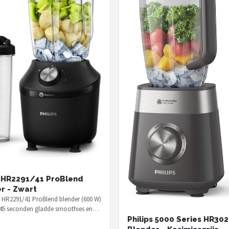
s HR2291/41 ProBlend
r - Zwart
s HR2291/41 ProBlend blender (600 W)
45 seconden gladde smoothies en
ook ijs — voor € 57,00 e…
Philips 5000 Series HR30