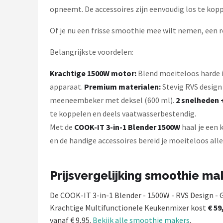
opneemt. De accessoires zijn eenvoudig los te ko
Of je nu een frisse smoothie mee wilt nemen, een 
Belangrijkste voordelen:
Krachtige 1500W motor:
Blend moeiteloos harde in
apparaat.
Premium materialen:
Stevig RVS design
meeneembeker met deksel (600 ml).
2 snelheden 
te koppelen en deels vaatwasserbestendig.
Met de
COOK-IT 3-in-1 Blender 1500W
haal je een 
en de handige accessoires bereid je moeiteloos alle
Prijsvergelijking smoothie ma
De COOK-IT 3-in-1 Blender - 1500W - RVS Design -
Krachtige Multifunctionele Keukenmixer kost
€ 59
vanaf € 9,95.
Bekijk alle smoothie makers
.