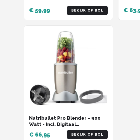
€ 59,99
€ 63,
BEKIJK OP BOL
Nutribullet Pro Blender - 900
Watt - Incl. Digitaal
Receptenboek - Champagne
€ 66,95
BEKIJK OP BOL