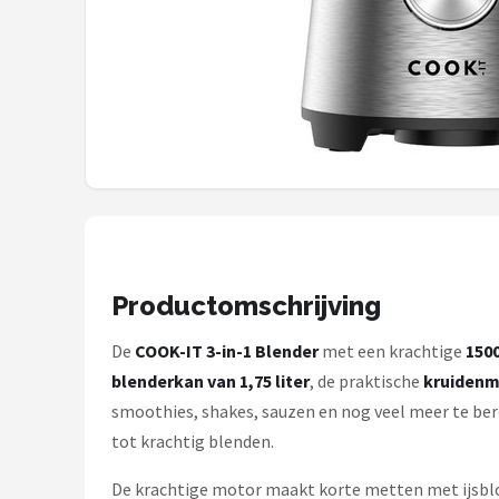
Bartscher
Nutribullet
KitchenBrothers
Philips
Alle merken →
Productomschrijving
De
COOK-IT 3-in-1 Blender
met een krachtige
150
blenderkan van 1,75 liter
, de praktische
kruidenm
smoothies, shakes, sauzen en nog veel meer te ber
tot krachtig blenden.
De krachtige motor maakt korte metten met ijsblokj