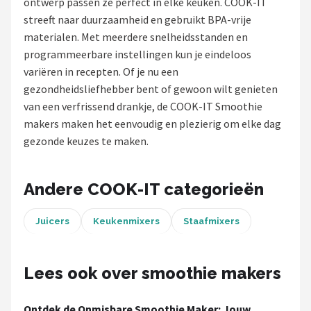
ontwerp passen ze perfect in elke keuken. COOK-IT
streeft naar duurzaamheid en gebruikt BPA-vrije
Juicers
materialen. Met meerdere snelheidsstanden en
programmeerbare instellingen kun je eindeloos
Shop
variëren in recepten. Of je nu een
POPULAIRE MERKEN
gezondheidsliefhebber bent of gewoon wilt genieten
van een verfrissend drankje, de COOK-IT Smoothie
Kenwood
makers maken het eenvoudig en plezierig om elke dag
gezonde keuzes te maken.
Moulinex
KitchenAid
Andere COOK-IT categorieën
Magimix
Juicers
Keukenmixers
Staafmixers
Braun
Lees ook over smoothie makers
Bardi
Ontdek de Onmisbare Smoothie Maker: Jouw