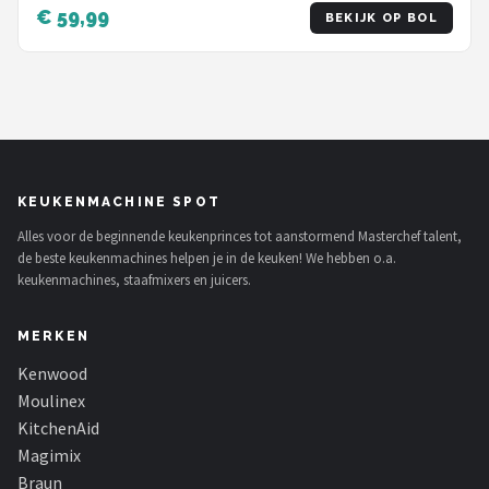
Smoothie Meeneembeker 600ml - 2 Snelheden +
€ 59,99
BEKIJK OP BOL
Pulsefunctie - Krachtige Multifunctionele
Keukenmixer
KEUKENMACHINE SPOT
Alles voor de beginnende keukenprinces tot aanstormend Masterchef talent,
de beste keukenmachines helpen je in de keuken! We hebben o.a.
keukenmachines, staafmixers en juicers.
MERKEN
Kenwood
Moulinex
KitchenAid
Magimix
Braun