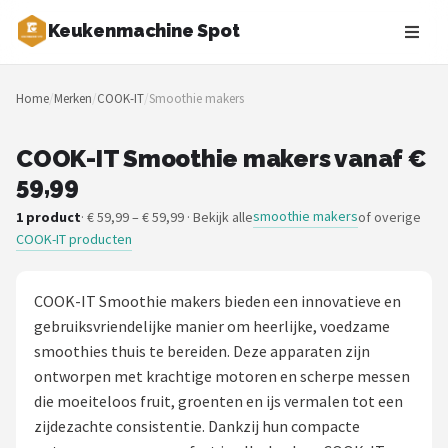
Keukenmachine Spot
Zoeken
Home
/
Merken
/
COOK-IT
/
Smoothie makers
NAVIGATIE
Shop
COOK-IT Smoothie makers vanaf €
59,99
Merken
smoothie makers
1 product
· € 59,99 – € 59,99 · Bekijk alle
of overige
COOK-IT producten
Blog
MasterChef
COOK-IT Smoothie makers bieden een innovatieve en
gebruiksvriendelijke manier om heerlijke, voedzame
Restaurants
smoothies thuis te bereiden. Deze apparaten zijn
ontworpen met krachtige motoren en scherpe messen
Keukenmachines
die moeiteloos fruit, groenten en ijs vermalen tot een
zijdezachte consistentie. Dankzij hun compacte
Staafmixers