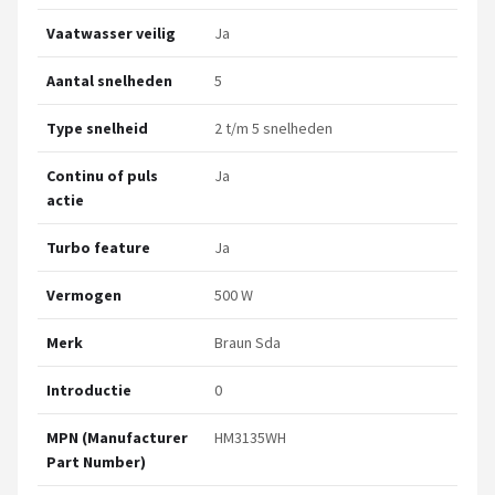
Vaatwasser veilig
Ja
Aantal snelheden
5
Type snelheid
2 t/m 5 snelheden
Continu of puls
Ja
actie
Turbo feature
Ja
Vermogen
500 W
Merk
Braun Sda
Introductie
0
MPN (Manufacturer
HM3135WH
Part Number)