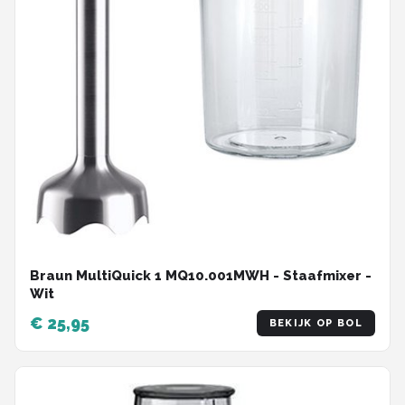
Braun MultiQuick 1 MQ10.001MWH - Staafmixer -
Wit
€ 25,95
BEKIJK OP BOL