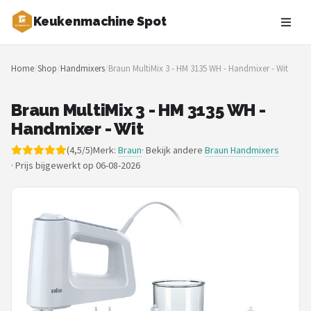
Keukenmachine Spot
Zoeken
Home
/
Shop
/
Handmixers
/
Braun MultiMix 3 - HM 3135 WH - Handmixer - Wit
NAVIGATIE
Shop
Braun MultiMix 3 - HM 3135 WH -
Handmixer - Wit
Merken
(4,5/5)
Merk:
Braun
· Bekijk andere
Braun Handmixers
·
Prijs bijgewerkt op 06-08-2026
Blog
MasterChef
Restaurants
Keukenmachines
Staafmixers