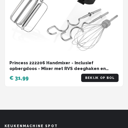
Princess 222206 Handmixer - Inclusief
opbergdoos - Mixer met RVS deeghaken en
gardes - 5 snelheden en turbofunctie - 500W –
€ 31,99
BEKIJK OP BOL
Krachtige motor
KEUKENMACHINE SPOT