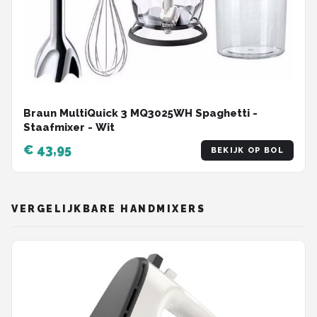
Braun MultiQuick 3 MQ3025WH Spaghetti -
Staafmixer - Wit
€ 43,95
BEKIJK OP BOL
VERGELIJKBARE HANDMIXERS