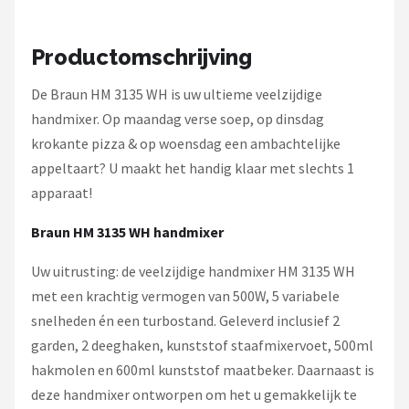
Bartscher
Nutribullet
Productomschrijving
De Braun HM 3135 WH is uw ultieme veelzijdige
KitchenBrothers
handmixer. Op maandag verse soep, op dinsdag
Philips
krokante pizza & op woensdag een ambachtelijke
appeltaart? U maakt het handig klaar met slechts 1
Alle merken →
apparaat!
Braun HM 3135 WH handmixer
Uw uitrusting: de veelzijdige handmixer HM 3135 WH
met een krachtig vermogen van 500W, 5 variabele
snelheden én een turbostand. Geleverd inclusief 2
garden, 2 deeghaken, kunststof staafmixervoet, 500ml
hakmolen en 600ml kunststof maatbeker. Daarnaast is
deze handmixer ontworpen om het u gemakkelijk te