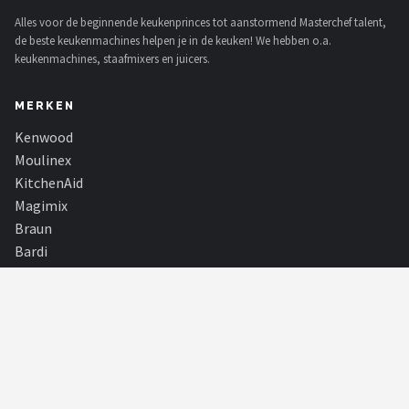
Alles voor de beginnende keukenprinces tot aanstormend Masterchef talent,
de beste keukenmachines helpen je in de keuken! We hebben o.a.
keukenmachines, staafmixers en juicers.
MERKEN
Kenwood
Moulinex
KitchenAid
Magimix
Braun
Bardi
Bartscher
Nutribullet
Alle merken →
SHOP
Alle categorieën