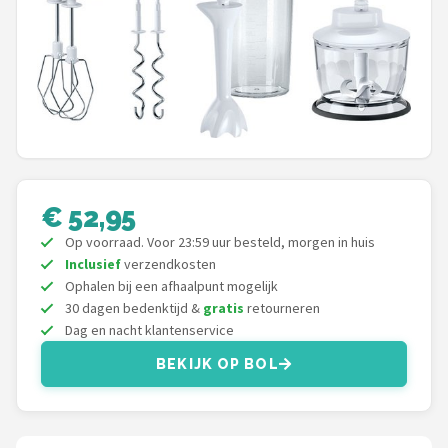
Juicers
Shop
POPULAIRE MERKEN
Kenwood
Moulinex
€ 52,95
Op voorraad. Voor 23:59 uur besteld, morgen in huis
KitchenAid
Inclusief
verzendkosten
Ophalen bij een afhaalpunt mogelijk
Magimix
30 dagen bedenktijd &
gratis
retourneren
Dag en nacht klantenservice
Braun
BEKIJK OP BOL
Bardi