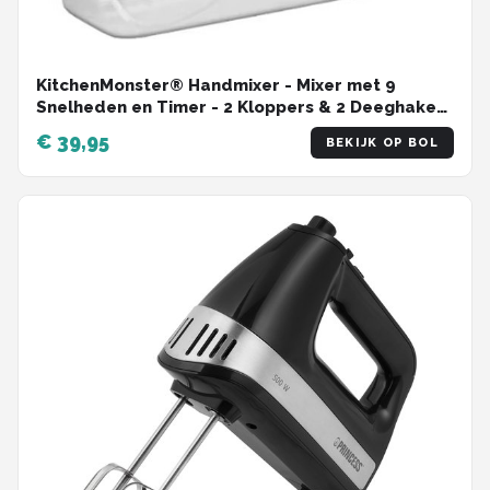
KitchenMonster® Handmixer - Mixer met 9
Snelheden en Timer - 2 Kloppers & 2 Deeghaken
& Garde & Opbergbak
€ 39,95
BEKIJK OP BOL