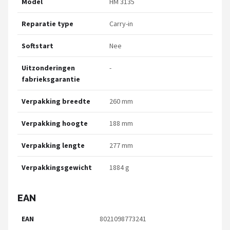
Model
HM 3135
Reparatie type
Carry-in
Softstart
Nee
Uitzonderingen
-
fabrieksgarantie
Verpakking breedte
260 mm
Verpakking hoogte
188 mm
Verpakking lengte
277 mm
Verpakkingsgewicht
1884 g
EAN
EAN
8021098773241