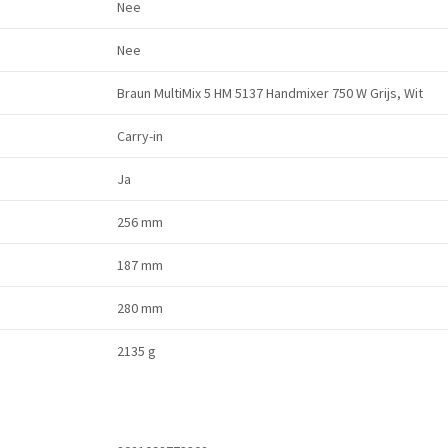
Nee
Nee
Braun MultiMix 5 HM 5137 Handmixer 750 W Grijs, Wit
Carry-in
Ja
256 mm
187 mm
280 mm
2135 g