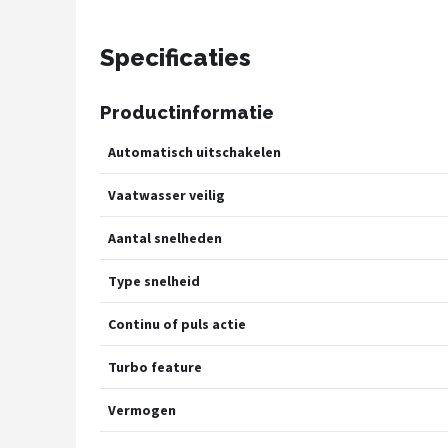
Bartscher
Specificaties
Nutribullet
KitchenBrothers
Productinformatie
Automatisch uitschakelen
Philips
Vaatwasser veilig
Alle merken →
Aantal snelheden
Type snelheid
Continu of puls actie
Turbo feature
Vermogen