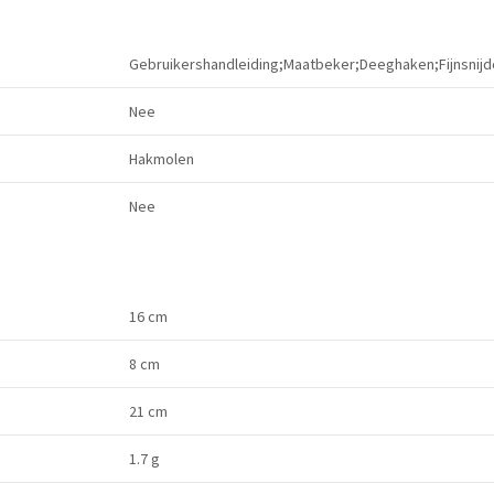
Gebruikershandleiding;Maatbeker;Deeghaken;Fijnsnijde
Nee
Hakmolen
Nee
16 cm
8 cm
21 cm
1.7 g