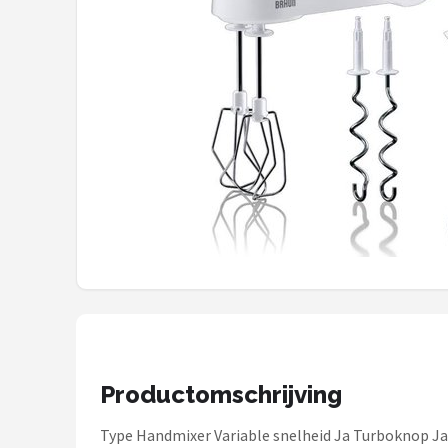
Juicers
Shop
POPULAIRE MERKEN
Kenwood
Moulinex
KitchenAid
Magimix
Braun
Productomschrijving
Bardi
Type Handmixer Variable snelheid Ja Turboknop Ja