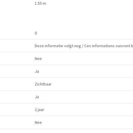
1.55 m
0
Deze informatie volgt nog / Ces informations suivront 
Nee
Ja
Zichtbaar
Ja
2 jaar
Nee