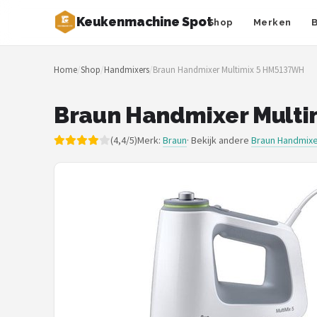
Keukenmachine Spot
Shop
Merken
Zoeken
Home
/
Shop
/
Handmixers
/
Braun Handmixer Multimix 5 HM5137WH
NAVIGATIE
Shop
Braun Handmixer Mult
Merken
(4,4/5)
Merk:
Braun
· Bekijk andere
Braun Handmix
Blog
MasterChef
Restaurants
Keukenmachines
Staafmixers