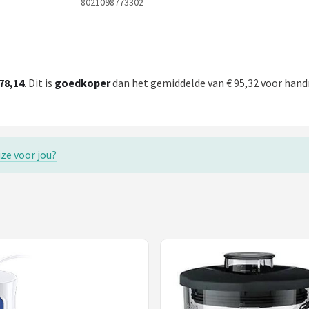
8021098773302
78,14
. Dit is
goedkoper
dan het gemiddelde van € 95,32 voor handm
ze voor jou?