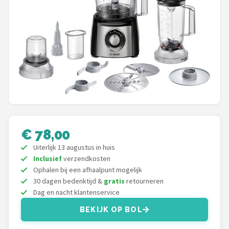
Juicers
Shop
POPULAIRE MERKEN
Kenwood
Moulinex
€ 78,00
KitchenAid
Uiterlijk 13 augustus in huis
Magimix
Inclusief
verzendkosten
Ophalen bij een afhaalpunt mogelijk
30 dagen bedenktijd &
gratis
retourneren
Braun
Dag en nacht klantenservice
Bardi
BEKIJK OP BOL