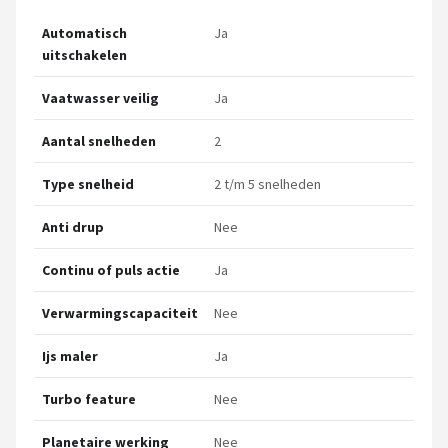
Automatisch
Ja
uitschakelen
Vaatwasser veilig
Ja
Aantal snelheden
2
Type snelheid
2 t/m 5 snelheden
Anti drup
Nee
Continu of puls actie
Ja
Verwarmingscapaciteit
Nee
Ijs maler
Ja
Turbo feature
Nee
Planetaire werking
Nee