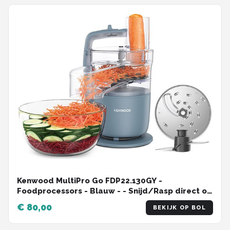
Kenwood MultiPro Go FDP22.130GY -
Foodprocessors - Blauw - - Snijd/Rasp direct op
je bord - Opbergen in je keukenlade - Veelzijdig:
€ 80,00
BEKIJK OP BOL
hakken, snijden, raspen - Vaatwasser bestendige
accessoires - [onderdeel GO collectie]