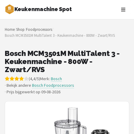
Keukenmachine Spot
Zoeken
Home
/
Shop
/
Foodprocessors
/
NAVIGATIE
Bosch MCM3501M MultiTalent 3 - Keukenmachine - 800W - Zwart/RVS
Shop
Bosch MCM3501M MultiTalent 3 -
Merken
Keukenmachine - 800W -
Zwart/RVS
Blog
(4,4/5)
Merk:
Bosch
· Bekijk andere
Bosch Foodprocessors
MasterChef
·
Prijs bijgewerkt op 09-08-2026
Restaurants
Keukenmachines
Staafmixers