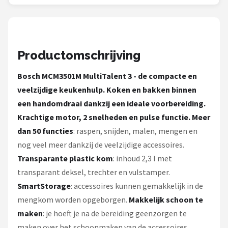
Bartscher
Nutribullet
Productomschrijving
KitchenBrothers
Bosch MCM3501M MultiTalent 3
- de compacte en
Philips
veelzijdige keukenhulp. Koken en bakken binnen
een handomdraai dankzij een ideale voorbereiding.
Alle merken →
Krachtige motor, 2 snelheden en pulse functie.
Meer
dan 50 functies
: raspen, snijden, malen, mengen en
nog veel meer dankzij de veelzijdige accessoires.
Transparante plastic kom
: inhoud 2,3 l met
transparant deksel, trechter en vulstamper.
SmartStorage
: accessoires kunnen gemakkelijk in de
mengkom worden opgeborgen.
Makkelijk schoon te
maken
: je hoeft je na de bereiding geenzorgen te
maken over het schoonmaken van de accessoires.