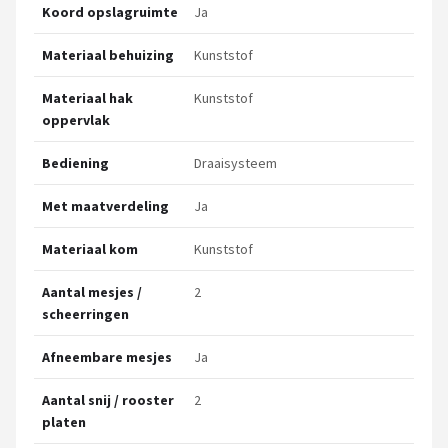
Koord opslagruimte
Ja
Materiaal behuizing
Kunststof
Materiaal hak
Kunststof
oppervlak
Bediening
Draaisysteem
Met maatverdeling
Ja
Materiaal kom
Kunststof
Aantal mesjes /
2
scheerringen
Afneembare mesjes
Ja
Aantal snij / rooster
2
platen