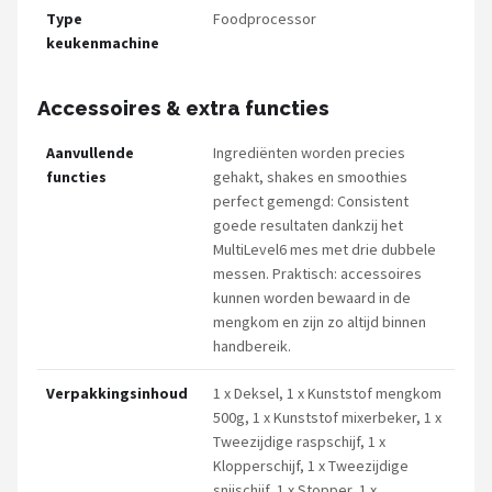
Type
Foodprocessor
keukenmachine
Accessoires & extra functies
Aanvullende
Ingrediënten worden precies
functies
gehakt, shakes en smoothies
perfect gemengd: Consistent
goede resultaten dankzij het
MultiLevel6 mes met drie dubbele
messen. Praktisch: accessoires
kunnen worden bewaard in de
mengkom en zijn zo altijd binnen
handbereik.
Verpakkingsinhoud
1 x Deksel, 1 x Kunststof mengkom
500g, 1 x Kunststof mixerbeker, 1 x
Tweezijdige raspschijf, 1 x
Klopperschijf, 1 x Tweezijdige
snijschijf, 1 x Stopper, 1 x