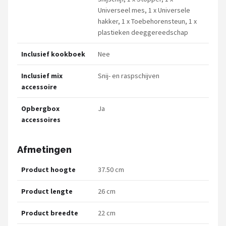
Universeel mes, 1 x Universele
hakker, 1 x Toebehorensteun, 1 x
plastieken deeggereedschap
Inclusief kookboek
Nee
Inclusief mix
Snij- en raspschijven
accessoire
Opbergbox
Ja
accessoires
Afmetingen
Product hoogte
37.50 cm
Product lengte
26 cm
Product breedte
22 cm