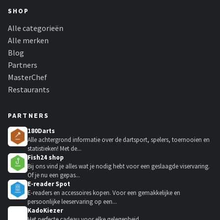
SHOP
Alle categorieën
Alle merken
Blog
Partners
MasterChef
Restaurants
PARTNERS
180Darts
Alle achtergrond informatie over de dartsport, spelers, toernooien en
statistieken! Met de...
Fish24 shop
Bij ons vind je alles wat je nodig hebt voor een geslaagde viservaring.
Of je nu een gepas...
E-reader Spot
E-readers en accessoires kopen. Voor een gemakkelijke en
persoonlijke leeservaring op een...
KadoKiezer
🎁
Het perfecte cadeau voor elke gelegenheid.