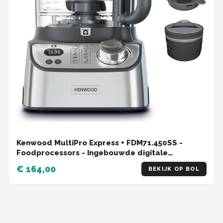
Kenwood MultiPro Express + FDM71.450SS -
Foodprocessors - Ingebouwde digitale
weegschaal
€ 164,00
BEKIJK OP BOL