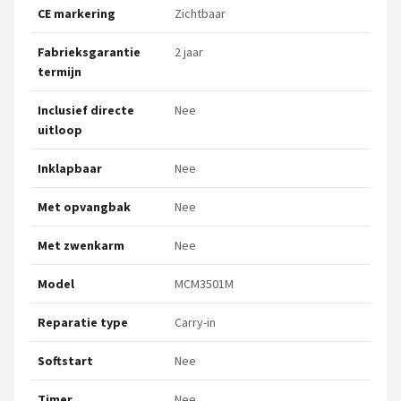
CE markering
Zichtbaar
Fabrieksgarantie
2 jaar
termijn
Inclusief directe
Nee
uitloop
Inklapbaar
Nee
Met opvangbak
Nee
Met zwenkarm
Nee
Model
MCM3501M
Reparatie type
Carry-in
Softstart
Nee
Timer
Nee