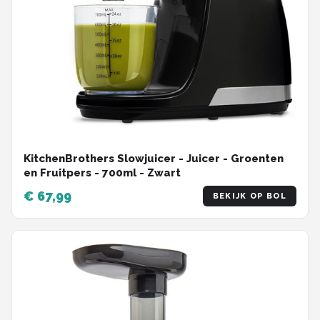
KitchenBrothers Slowjuicer - Juicer - Groenten
en Fruitpers - 700ml - Zwart
€ 67,99
BEKIJK OP BOL