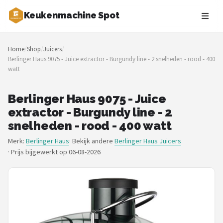
Keukenmachine Spot
Zoeken
Home
/
Shop
/
Juicers
/
NAVIGATIE
Berlinger Haus 9075 - Juice extractor - Burgundy line - 2 snelheden - rood - 400
watt
Shop
Merken
Berlinger Haus 9075 - Juice
extractor - Burgundy line - 2
Blog
snelheden - rood - 400 watt
Merk:
Berlinger Haus
· Bekijk andere
Berlinger Haus Juicers
MasterChef
·
Prijs bijgewerkt op 06-08-2026
Restaurants
Keukenmachines
Staafmixers