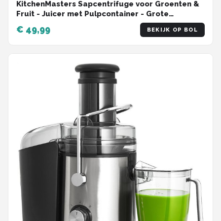
KitchenMasters Sapcentrifuge voor Groenten &
Fruit - Juicer met Pulpcontainer - Grote
Vulopening - 3 snelheden - 800 Watt
€ 49,99
BEKIJK OP BOL