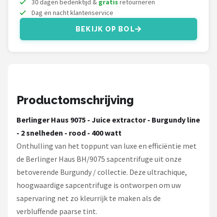
30 dagen bedenktijd &
gratis
retourneren
Bartscher
Dag en nacht klantenservice
Nutribullet
BEKIJK OP BOL
KitchenBrothers
Philips
Productomschrijving
Alle merken →
Berlinger Haus 9075 - Juice extractor - Burgundy line
- 2 snelheden - rood - 400 watt
Onthulling van het toppunt van luxe en efficiëntie met
de Berlinger Haus BH/9075 sapcentrifuge uit onze
betoverende Burgundy / collectie. Deze ultrachique,
hoogwaardige sapcentrifuge is ontworpen om uw
sapervaring net zo kleurrijk te maken als de
verbluffende paarse tint.