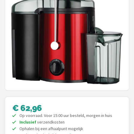
Juicers
Shop
POPULAIRE MERKEN
Kenwood
Moulinex
KitchenAid
Magimix
€ 62,96
Braun
Op voorraad. Voor 15:00 uur besteld, morgen in huis
Bardi
Inclusief
verzendkosten
Ophalen bij een afhaalpunt mogelijk