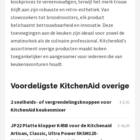
kookproces te vereenvoudigen, terwijl het merk trouw
blijft aan zijn robuuste en retro-esthetiek. Van
Juicers
slowcookers tot broodroosters, elk product
belichaamt betrouwbaarheid en innovatie. Deze
Shop
toevoegingen aan de keuken zijn ideaal voor zowel de
POPULAIRE MERKEN
amateurkok als de culinaire professional. KitchenAid's
assortiment overige producten maakt koken
Kenwood
toegankelijker en aangenamer voor iedereen die van
keukenavonturen houdt.
Moulinex
KitchenAid
Voordeligste KitchenAid overige
Magimix
2 snelheids- of vergrendelingsknoppen voor
€ 8,95
KitchenAid keukenmixer
Braun
JP22 Platte klopper K45B voor de Kitchenaid
€ 44,89
Bardi
Artisan, Classic, Ultra Power 5KSM125-