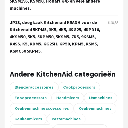
5KSM195, KSM90, Hobart K45 en vele andere
Bartscher
machines.
Nutribullet
JP13, deegkaak Kitchenaid K5ADH voor de
€ 48,55
Kitchenaid 5KPM5, 3K5, 4K5, 4KG25, 4KPD16,
KitchenBrothers
4KSM50, 5K5, 5KPM50, 5KSM5, 7K5, 9KSM5,
K4SS, K5, KDM5, KG25H, KP50, KPM5, KSM5,
Philips
KSMC50 5KPM5.
Alle merken →
Andere KitchenAid categorieën
Blenderaccessoires
Cookprocessors
Foodprocessors
Handmixers
IJsmachines
Keukenmachineaccessoires
Keukenmachines
Keukenmixers
Pastamachines