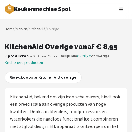
Keukenmachine Spot
Zoeken
Home
/
Merken
/
KitchenAid
/
Overige
NAVIGATIE
Shop
KitchenAid Overige vanaf € 8,95
overige
3 producten
· € 8,95 – € 48,55 · Bekijk alle
of overige
Merken
KitchenAid producten
Blog
Goedkoopste KitchenAid overige
MasterChef
KitchenAid, bekend om zijn iconische mixers, biedt ook
Restaurants
een breed scala aan overige producten van hoge
kwaliteit. Denk aan blenders, foodprocessors en
Keukenmachines
waterkokers die naadloos functionaliteit combineren
met stijlvol design. Elk apparaat is ontworpen om het
Staafmixers