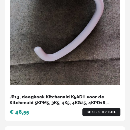
JP13, deegkaak Kitchenaid K5ADH voor de
Kitchenaid 5KPM5, 3K5, 4K5, 4KG25, 4KPD16,
4KSM50, 5K5, 5KPM50, 5KSM5, 7K5, 9KSM5, K4SS,
€ 48,55
BEKIJK OP BOL
K5, KDM5, KG25H, KP50, KPM5, KSM5, KSMC50
5KPM5.