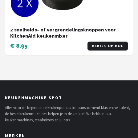
2 snelheids- of vergrendelingsknoppen voor
KitchenAid keukenmixer
€ 8,95
BEKIJK OP BOL
KEUKENMACHINE SPOT
Alles voor de beginnende keukenprinces tot aanstormend Masterchef talent,
de beste keukenmachines helpen je in de keuken! We hebben o.a.
keukenmachines, staafmixers en juicers.
MERKEN