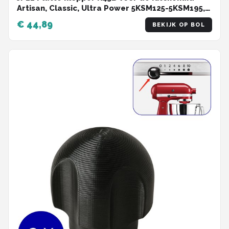
Artisan, Classic, Ultra Power 5KSM125-5KSM195,
KSM90, Hobart K45 en vele andere machines.
€ 44,89
BEKIJK OP BOL