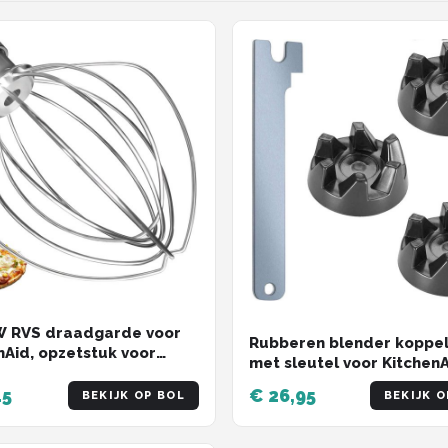
 RVS draadgarde voor
Rubberen blender koppel
nAid, opzetstuk voor
met sleutel voor Kitchen
Aid, 4,5 en 5 liter
blender modellen -
bare staande mixer
15
€ 26,95
BEKIJK OP BOL
BEKIJK O
koppelingsmeenemer -
reserveonderdeel 97042