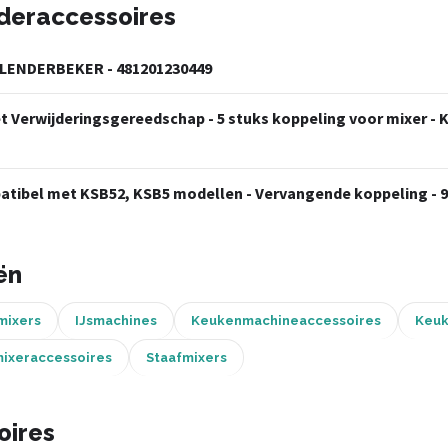
nderaccessoires
LENDERBEKER - 481201230449
 Verwijderingsgereedschap - 5 stuks koppeling voor mixer - K
atibel met KSB52, KSB5 modellen - Vervangende koppeling - 
ën
mixers
IJsmachines
Keukenmachineaccessoires
Keuk
mixeraccessoires
Staafmixers
oires