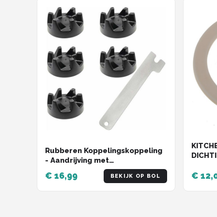
KITCHE
Rubberen Koppelingskoppeling
DICHT
- Aandrijving met
BLEND
Verwijderingsgereedschap - 5
€ 16,99
€ 12,
BEKIJK OP BOL
stuks koppeling voor mixer -
Koppeling 9704230 - Voor
Kitchenaid Blender