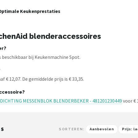
 Optimale Keukenprestaties
tchenAid blenderaccessoires
er?
s beschikbaar bij Keukenmachine Spot.
?
 € 12,07. De gemiddelde prijs is € 33,35.
ccessoire?
4 DICHTING MESSENBLOK BLENDERBEKER - 481201230449
voor € 
ES
SORTEREN:
Aanbevolen
Prijs: 