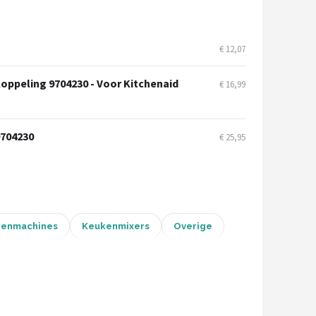
€ 12,07
oppeling 9704230 - Voor Kitchenaid
€ 16,99
9704230
€ 25,95
enmachines
Keukenmixers
Overige