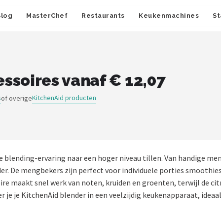
Blog
MasterChef
Restaurants
Keukenmachines
St
ssoires vanaf € 12,07
s
KitchenAid producten
of overige
 je blending-ervaring naar een hoger niveau tillen. Van handige m
nder. De mengbekers zijn perfect voor individuele porties smooth
maakt snel werk van noten, kruiden en groenten, terwijl de citru
 je je KitchenAid blender in een veelzijdig keukenapparaat, ideaal