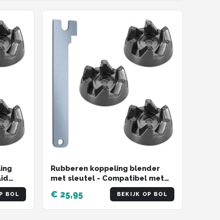
ing
Rubberen koppeling blender
Aid
met sleutel - Compatibel met
KSB52, KSB5 modellen -
€ 25,95
P BOL
BEKIJK OP BOL
Vervangende koppeling -
30
9704230