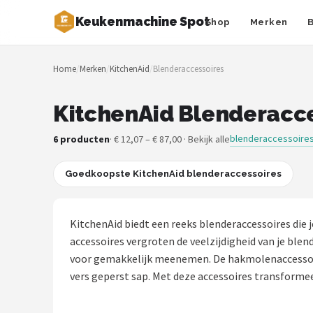
Keukenmachine Spot
Shop
Merken
Zoeken
Home
/
Merken
/
KitchenAid
/
Blenderaccessoires
NAVIGATIE
Shop
KitchenAid Blenderacce
Merken
blenderaccessoire
6 producten
· € 12,07 – € 87,00 · Bekijk alle
Blog
Goedkoopste KitchenAid blenderaccessoires
MasterChef
KitchenAid biedt een reeks blenderaccessoires die
Restaurants
accessoires vergroten de veelzijdigheid van je ble
voor gemakkelijk meenemen. De hakmolenaccessoire 
Keukenmachines
vers geperst sap. Met deze accessoires transformeer
Staafmixers