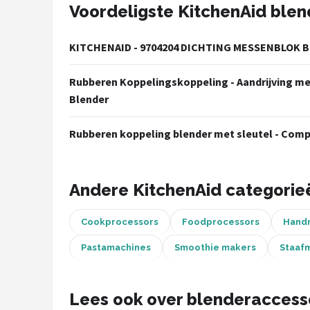
Voordeligste KitchenAid ble
Juicers
KITCHENAID - 9704204 DICHTING MESSENBLOK B
Shop
Rubberen Koppelingskoppeling - Aandrijving met
POPULAIRE MERKEN
Blender
Kenwood
Rubberen koppeling blender met sleutel - Comp
Moulinex
KitchenAid
Andere KitchenAid categorie
Magimix
Cookprocessors
Foodprocessors
Hand
Braun
Pastamachines
Smoothie makers
Staaf
Bardi
Lees ook over blenderaccess