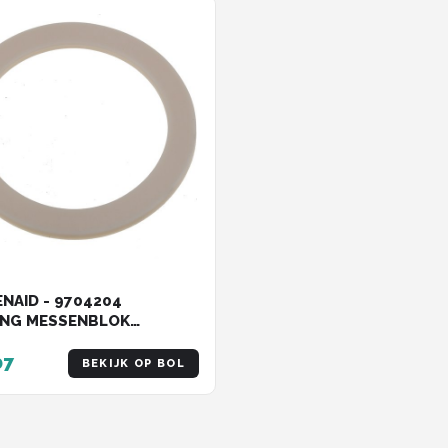
NAID - 9704204
ING MESSENBLOK
ERBEKER - 481201230449
07
BEKIJK OP BOL