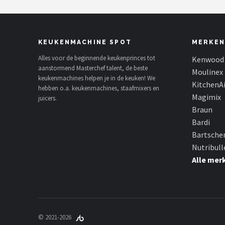
KEUKENMACHINE SPOT
MERKEN
Alles voor de beginnende keukenprinces tot
Kenwood
aanstormend Masterchef talent, de beste
Moulinex
keukenmachines helpen je in de keuken! We
KitchenA
hebben o.a. keukenmachines, staafmixers en
Magimix
juicers.
Braun
Bardi
Bartsche
Nutribull
Alle mer
© 2021-2026