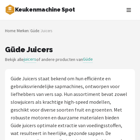
Keukenmachine Spot
Zoeken
Home
/
Merken
/
Güde
/
Juicers
NAVIGATIE
Shop
Güde Juicers
juicers
Güde
Bekijk alle
of andere producten van
Merken
Blog
Güde Juicers staat bekend om hun efficiënte en
gebruiksvriendelijke sapmachines, ontworpen voor
MasterChef
liefhebbers van vers sap. Hun assortiment bevat zowel
slowjuicers als krachtige high-speed modellen,
Restaurants
geschikt voor diverse soorten fruit en groenten. Met
robuuste motoren en duurzame materialen bieden
Keukenmachines
Güde juicers optimale extractie van voedingsstoffen,
wat resulteert in heerlijke, gezonde sappen. De
Staafmixers