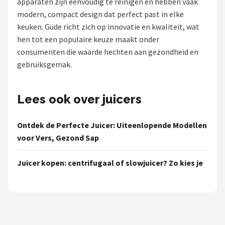
apparaten zijn eenvoudig te reinigen en hebben vaak
modern, compact design dat perfect past in elke
Juicers
keuken. Güde richt zich op innovatie en kwaliteit, wat
hen tot een populaire keuze maakt onder
Shop
consumenten die waarde hechten aan gezondheid en
POPULAIRE MERKEN
gebruiksgemak.
Kenwood
Lees ook over juicers
Moulinex
Ontdek de Perfecte Juicer: Uiteenlopende Modellen
KitchenAid
voor Vers, Gezond Sap
Magimix
Juicer kopen: centrifugaal of slowjuicer? Zo kies je
Braun
Bardi