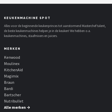
Bartscher
Nutribullet
KEUKENMACHINE SPOT
Alles voor de beginnende keukenprinces tot aanstormend Masterchef talent,
KitchenBrothers
de beste keukenmachines helpen je in de keuken! We hebben o.a.
keukenmachines, staafmixers en juicers.
Philips
MERKEN
Alle merken →
Kenwood
Moulinex
KitchenAid
Magimix
Braun
Bardi
Bartscher
Nutribullet
Alle merken →